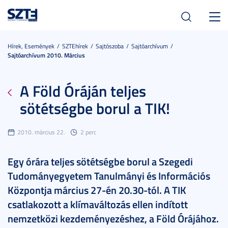
Toggl
navig
Hírek, Események
SZTEhírek
Sajtószoba
Sajtóarchívum
Sajtóarchívum 2010. Március
A Föld Óráján teljes
sötétségbe borul a TIK!
2010. március 22.
2 perc
Egy órára teljes sötétségbe borul a Szegedi
Tudományegyetem Tanulmányi és Információs
Központja március 27-én 20.30-tól. A TIK
csatlakozott a klímaváltozás ellen indított
nemzetközi kezdeményezéshez, a Föld Órájához.