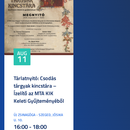
AUG
11
Tárlatnyitó: Csodás
tárgyak kincstára –
Ízelítő az MTA KIK
Keleti Gyűjteményéből
ÚJ ZSINAGÓGA - SZEGED, JÓSIKA
U. 10.
16:00 - 18:00