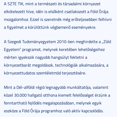
A SZTE TIK, mint a természeti és társadalmi környezet
elkötelezett híve, idén is elsőként csatlakozott a Föld Órája
mozgalomhoz. Ezzel is szeretnék még erőteljesebben felhívni
a figyelmet a körülöttünk végbemenő eseményekre.
A Szegedi Tudományegyetem 2010-ben meghirdette a „Zöld
Egyetem” programot, melynek keretében lehetőségeihez
mérten igyekszik nagyobb hangsúlyt fektetni a
környezetbarát megoldások, technológiák alkalmazására, a
környezettudatos szemléletmód terjesztésére.
Mint a Dél-alföldi régió legnagyobb munkáltatója, valamint
közel 30.000 hallgató otthona kiemelt felelősséget érzünk a
fenntartható fejlődés megalapozásában, melynek egyik
eszköze a Föld Órája programhoz való aktív kapcsolódás.