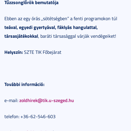
Tűzzsonglőrök bemutatója
Ebben az egy órás „sötétségben” a fenti programokon túl
teával, egyedi gyertyával, fáklyás hangulattal,
társasjátékokkal
, baráti társasággal várják vendégeiket!
Helyszín:
SZTE TIK Főbejárat
További információ:
zoldhirek@tik.u-szeged.hu
e-mail:
telefon: +36-62-546-603