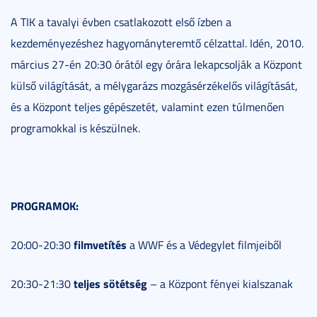
A TIK a tavalyi évben csatlakozott első ízben a
kezdeményezéshez hagyományteremtő célzattal. Idén, 2010.
március 27-én 20:30 órától egy órára lekapcsolják a Központ
külső világítását, a mélygarázs mozgásérzékelős világítását,
és a Központ teljes gépészetét, valamint ezen túlmenően
programokkal is készülnek.
PROGRAMOK:
filmvetítés
20:00-20:30
a WWF és a Védegylet filmjeiből
teljes sötétség
20:30-21:30
– a Központ fényei kialszanak