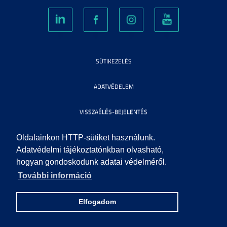
SÜTIKEZELÉS
ADATVÉDELEM
VISSZAÉLÉS-BEJELENTÉS
KÖZÉRDEKŰ ADATOK
Oldalainkon HTTP-sütiket használunk.
Adatvédelmi tájékoztatónkban olvasható,
hogyan gondoskodunk adatai védelméről.
IMPRESSZUM
További információ
SEGÍTSÉG
Elfogadom
© 2010 SZEGEDI TUDOMÁNYEGYETEM. MINDEN JOG FENNTARTVA.