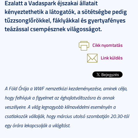
Ezalatt a Vadaspark éjszakai állatait
kényeztethetik a látogatók, a sötétségbe pedig
tűzzsonglőrökkel, fáklyákkal és gyertyafényes
teázással csempésznek világosságot.
Cikk nyomtatás
Link küldés
A Föld Órája a WWF nemzetközi kezdeményezése, aminek célja,
hogy felhívjuk a figyelmet az éghajlatváltozásra és annak
veszélyeire. A világ legnagyobb klímavédelmi eseményén a
csatlakozók vállalják, hogy március utolsó szombatján 20.30-tól
egy órára lekapcsolják a világítást.