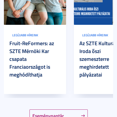
LEGÚJABB HÍREINK
LEGÚJABB HÍREINK
Fruit-ReFormers: az
Az SZTE Kulturál
SZTE Mérnöki Kar
Iroda őszi
csapata
szemeszterre
Franciaországot is
meghirdetett
meghódíthatja
pályázatai
Eseménynaptár