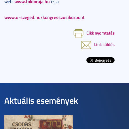
www.foldoraja.hu
web:
és a
www.u-szeged.hu/kongresszusikozpont
Cikk nyomtatás
Link küldés
Aktuális események