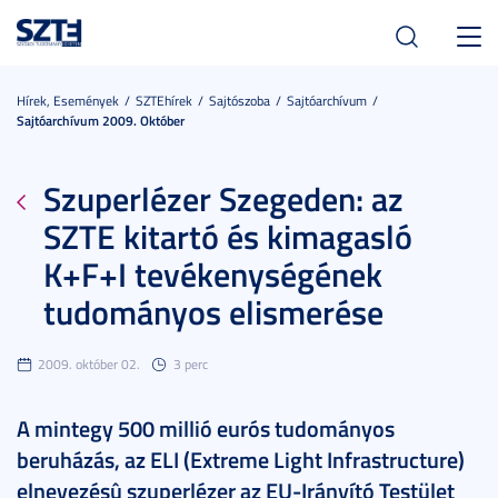
Toggl
navig
Hírek, Események
SZTEhírek
Sajtószoba
Sajtóarchívum
Sajtóarchívum 2009. Október
Szuperlézer Szegeden: az
SZTE kitartó és kimagasló
K+F+I tevékenységének
tudományos elismerése
2009. október 02.
3 perc
A mintegy 500 millió eurós tudományos
beruházás, az ELI (Extreme Light Infrastructure)
elnevezésû szuperlézer az EU-Irányító Testület