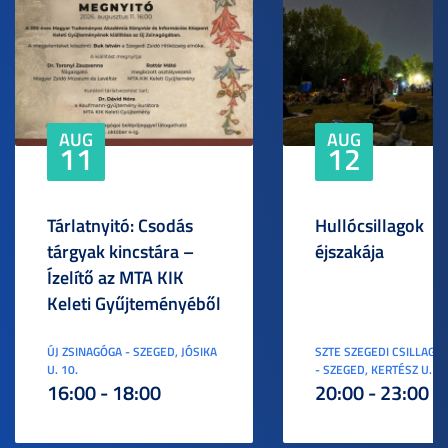
AUG
AUG
11
12
Tárlatnyitó: Csodás
Hullócsillagok
tárgyak kincstára –
éjszakája
Ízelítő az MTA KIK
Keleti Gyűjteményéből
ÚJ ZSINAGÓGA - SZEGED, JÓSIKA
SZTE SZEGEDI CSILLAGV
U. 10.
- SZEGED, KERTÉSZ U. 3.
16:00 - 18:00
20:00 - 23:00