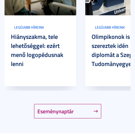
LEGÚJABB HÍREINK
LEGÚJABB HÍREINK
Hiányszakma, tele
Olimpikonok is
lehetőséggel: ezért
szereztek idén
menő logopédusnak
diplomát a Szege
lenni
Tudományegyet
Eseménynaptár