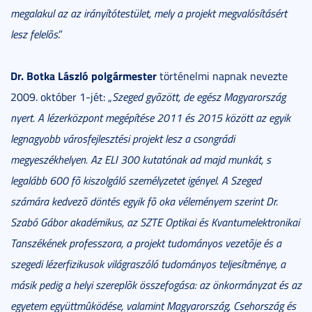
megalakul az az irányítótestület, mely a projekt megvalósításért
lesz felelõs
.”
Dr. Botka László
polgármester
történelmi napnak nevezte
2009. október 1-jét: „
Szeged gyõzött, de egész Magyarország
nyert. A lézerközpont megépítése 2011 és 2015 között az egyik
legnagyobb városfejlesztési projekt lesz a csongrádi
megyeszékhelyen. Az ELI 300 kutatónak ad majd munkát, s
legalább 600 fõ kiszolgáló személyzetet igényel. A Szeged
számára kedvezõ döntés egyik fõ oka véleményem szerint Dr.
Szabó Gábor akadémikus, az SZTE Optikai és Kvantumelektronikai
Tanszékének professzora, a projekt tudományos vezetõje és a
szegedi lézerfizikusok világraszóló tudományos teljesítménye, a
másik pedig a helyi szereplõk összefogása: az önkormányzat és az
egyetem együttmûködése, valamint Magyarország, Csehország és