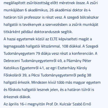
megállapított zsűribizottság előtt méretnek össze. A zsűri
munkájában 6 akadémikus, 26 akadémiai doktor és 4
határon túli professzor is részt vesz. A szegedi bölcsészkar
hallgatói is tevékenyek a szervezésben: a zsűrik munkáját
titkárként például doktoranduszok segítik.
A hazai egyetemek közül az ELTE képviselteti magát a
legmagasabb hallgatói létszámmal, 108 diákkal. A Szegedi
Tudományegyetem 79 diákja vesz részt a konferencián. A
Debreceni Tudományegyetemről 49, a Pázmány Péter
Katolikus Egyetemről 41, az egri Eszterházy Károly
Főiskoláról 39, a Pécsi Tudományegyetemről pedig 38
hallgató érkezik. Mindezen kívül több más magyar egyetem
és főiskola hallgatói lesznek jelen, és a határon túlról is
érkeznek diákok.
Az április 16-i megnyitón Prof. Dr. Kulcsár Szabó Ernő