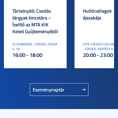
Tárlatnyitó: Csodás
Hullócsillagok
tárgyak kincstára –
éjszakája
Ízelítő az MTA KIK
Keleti Gyűjteményéből
ÚJ ZSINAGÓGA - SZEGED, JÓSIKA
SZTE SZEGEDI CSILLAGV
U. 10.
- SZEGED, KERTÉSZ U. 3.
16:00 - 18:00
20:00 - 23:00
Eseménynaptár