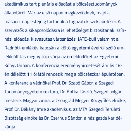
akadémikus tart plenáris előadást a bölcsésztudományok
állapotáról. Már az első napon megkezdődnek, majd a
második nap estéjéig tartanak a tagozatok szekcióülései. A
szer­ve­zők a ki­kap­cso­ló­dás­ra is le­he­tő­sé­get biztosítanak: szín­
há­zi elő­adás­, kis­vas­utas vá­ros­né­zés­, JATE-buli valamint a
Rad­nó­ti-em­lék­év kap­csán a köl­tő egye­te­mi éve­i­ről szó­ló em­
lék­ki­ál­lí­tás meg­nyi­tója várja az ér­dek­lő­dő­ket az Egye­te­mi
Könyv­tár­ban. A konferencia eredményhirdetését április 18-
én délelőtt 11 órától rendezik meg a bölcsészkar épületében.
A kon­fe­ren­cia véd­nö­kei Prof. Dr. Sza­bó Gá­bor, a Szegedi
Tudományegyetem rek­to­ra, Dr. Botka Lász­ló, Sze­ged pol­gár­
mes­te­re, Ma­gyar An­na, a Csong­rád Me­gyei Köz­gyű­lés el­nö­ke,
Prof. Dr. Dékány Im­re aka­dé­mi­kus, az MTA Sze­ge­di Te­rü­le­ti
Bi­zott­ság el­nö­ke és Dr. Cser­nus Sán­dor, a há­zi­gaz­da kar dé­
kán­ja.