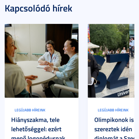
Kapcsolódó hírek
LEGÚJABB HÍREINK
LEGÚJABB HÍREINK
Hiányszakma, tele
Olimpikonok is
lehetőséggel: ezért
szereztek idén
menő logopédusnak
diplomát a Szege