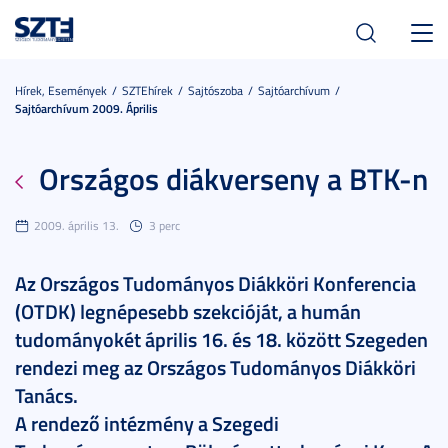
Toggl
navig
Hírek, Események
SZTEhírek
Sajtószoba
Sajtóarchívum
Sajtóarchívum 2009. Április
Országos diákverseny a BTK-n
2009. április 13.
3 perc
Az Országos Tudományos Diákköri Konferencia
(OTDK) legnépesebb szekcióját, a humán
tudományokét április 16. és 18. között Szegeden
rendezi meg az Országos Tudományos Diákköri
Tanács.
A rendező intézmény a Szegedi