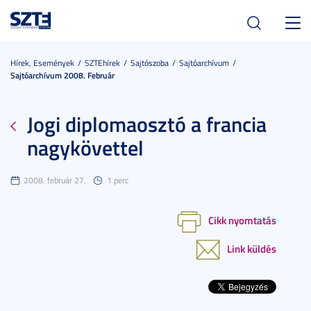
Toggl
navig
Hírek, Események
SZTEhírek
Sajtószoba
Sajtóarchívum
Sajtóarchívum 2008. Február
Jogi diplomaosztó a francia
nagykövettel
2008. február 27.
1 perc
Cikk nyomtatás
Link küldés