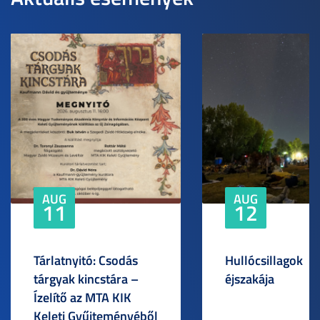
AUG
AUG
11
12
Tárlatnyitó: Csodás
Hullócsillagok
tárgyak kincstára –
éjszakája
Ízelítő az MTA KIK
Keleti Gyűjteményéből