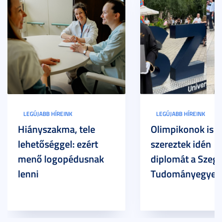
LEGÚJABB HÍREINK
LEGÚJABB HÍREINK
Hiányszakma, tele
Olimpikonok is
lehetőséggel: ezért
szereztek idén
menő logopédusnak
diplomát a Szege
lenni
Tudományegyet