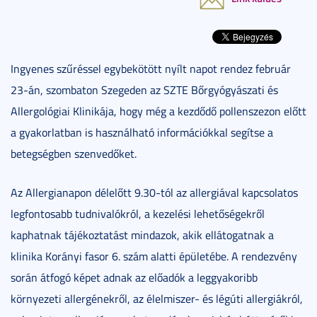
Ingyenes szűréssel egybekötött nyílt napot rendez február
23-án, szombaton Szegeden az SZTE Bőrgyógyászati és
Allergológiai Klinikája, hogy még a kezdődő pollenszezon előtt
a gyakorlatban is használható információkkal segítse a
betegségben szenvedőket.
Az Allergianapon délelőtt 9.30-tól az allergiával kapcsolatos
legfontosabb tudnivalókról, a kezelési lehetőségekről
kaphatnak tájékoztatást mindazok, akik ellátogatnak a
klinika Korányi fasor 6. szám alatti épületébe. A rendezvény
során átfogó képet adnak az előadók a leggyakoribb
környezeti allergénekről, az élelmiszer- és légúti allergiákról,