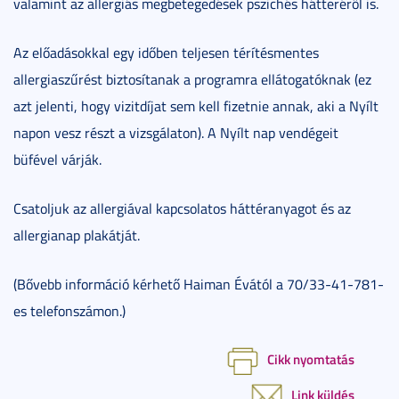
valamint az allergiás megbetegedések pszichés hátteréről is.
Az előadásokkal egy időben teljesen térítésmentes
allergiaszűrést biztosítanak a programra ellátogatóknak (ez
azt jelenti, hogy vizitdíjat sem kell fizetnie annak, aki a Nyílt
napon vesz részt a vizsgálaton). A Nyílt nap vendégeit
büfével várják.
Csatoljuk az allergiával kapcsolatos háttéranyagot és az
allergianap plakátját.
(Bővebb információ kérhető Haiman Évától a 70/33-41-781-
es telefonszámon.)
Cikk nyomtatás
Link küldés