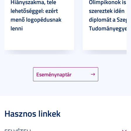
Hiányszakma, tele
Olimpikonok is
lehetőséggel: ezért
szereztek idén
menő logopédusnak
diplomát a Szege
lenni
Tudományegyet
Eseménynaptár
Hasznos linkek