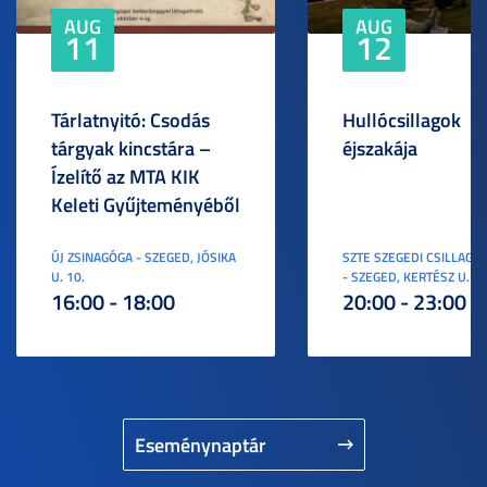
AUG
AUG
11
12
Tárlatnyitó: Csodás
Hullócsillagok
tárgyak kincstára –
éjszakája
Ízelítő az MTA KIK
Keleti Gyűjteményéből
ÚJ ZSINAGÓGA - SZEGED, JÓSIKA
SZTE SZEGEDI CSILLAGV
U. 10.
- SZEGED, KERTÉSZ U. 3.
16:00 - 18:00
20:00 - 23:00
Eseménynaptár