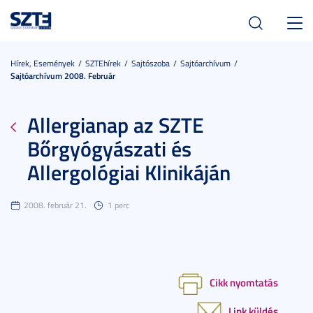
Toggl
navig
Hírek, Események
SZTEhírek
Sajtószoba
Sajtóarchívum
Sajtóarchívum 2008. Február
Allergianap az SZTE
Bőrgyógyászati és
Allergológiai Klinikáján
2008. február 21.
1 perc
Cikk nyomtatás
Link küldés