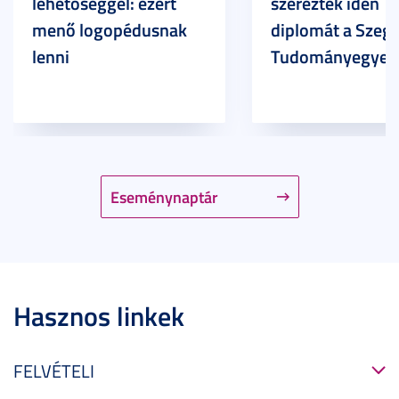
lehetőséggel: ezért
szereztek idén
menő logopédusnak
diplomát a Szege
lenni
Tudományegyet
Eseménynaptár
Hasznos linkek
FELVÉTELI