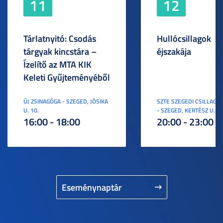
11
12
Tárlatnyitó: Csodás
Hullócsillagok
tárgyak kincstára –
éjszakája
Ízelítő az MTA KIK
Keleti Gyűjteményéből
ÚJ ZSINAGÓGA - SZEGED, JÓSIKA
SZTE SZEGEDI CSILLAGV
U. 10.
- SZEGED, KERTÉSZ U. 3.
16:00 - 18:00
20:00 - 23:00
Eseménynaptár