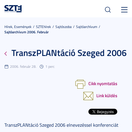
Toggl
navig
Hírek, Események
SZTEhírek
Sajtószoba
Sajtóarchívum
Sajtóarchívum 2006. Február
TranszPLANtáció Szeged 2006
2006. február 28.
1 perc
Cikk nyomtatás
Link küldés
TranszPLANtáció Szeged 2006 elnevezéssel konferenciát