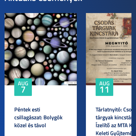
AUG
AUG
7
11
Péntek esti
Tárlatnyitó: Csod
csillagászat: Bolygók
tárgyak kincstára
közel és távol
Ízelítő az MTA KI
Keleti Gyűjtemén