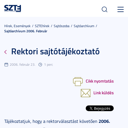
Toggl
navig
Hírek, Események
SZTEhírek
Sajtószoba
Sajtóarchívum
Sajtóarchívum 2006. Február
Rektori sajtótájékoztató
2006. február 23.
1 perc
Cikk nyomtatás
Link küldés
2006.
Tájékoztatjuk, hogy a rektorválasztást követően