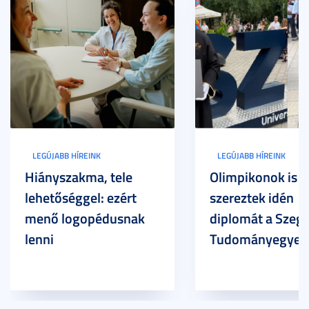
LEGÚJABB HÍREINK
LEGÚJABB HÍREINK
Hiányszakma, tele
Olimpikonok is
lehetőséggel: ezért
szereztek idén
menő logopédusnak
diplomát a Szege
lenni
Tudományegyet