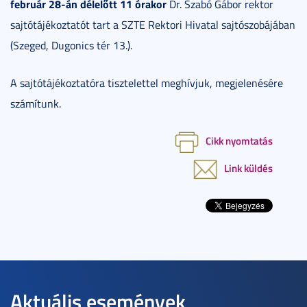
február 28-án délelőtt 11 órakor
Dr. Szabó Gábor rektor
sajtótájékoztatót tart a SZTE Rektori Hivatal sajtószobájában
(Szeged, Dugonics tér 13.).
A sajtótájékoztatóra tisztelettel meghívjuk, megjelenésére
számítunk.
Cikk nyomtatás
Link küldés
Aktuális események