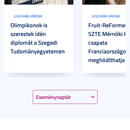
LEGÚJABB HÍREINK
LEGÚJABB HÍREINK
Olimpikonok is
Fruit-ReFormers:
szereztek idén
SZTE Mérnöki Ka
diplomát a Szegedi
csapata
Tudományegyetemen
Franciaországot 
meghódíthatja
Eseménynaptár