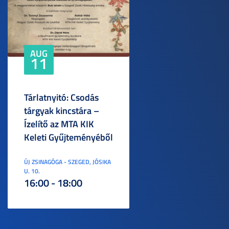
AUG
11
Tárlatnyitó: Csodás
tárgyak kincstára –
Ízelítő az MTA KIK
Keleti Gyűjteményéből
ÚJ ZSINAGÓGA - SZEGED, JÓSIKA
U. 10.
16:00 - 18:00