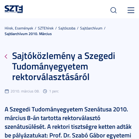
Toggl
navig
Hírek, Események
SZTEhírek
Sajtószoba
Sajtóarchívum
Sajtóarchívum 2010. Március
Sajtóközlemény a Szegedi
Tudományegyetem
rektorválasztásáról
2010. március 08.
1 perc
A Szegedi Tudományegyetem Szenátusa 2010.
március 8-án tartotta rektorválasztó
szenátusülését. A rektori tisztségre ketten adták
be pályázatukat: Prof. Dr. Szabó Gábor egyetemi