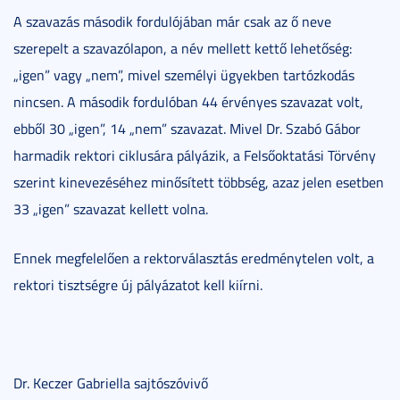
A szavazás második fordulójában már csak az ő neve
szerepelt a szavazólapon, a név mellett kettő lehetőség:
„igen” vagy „nem”, mivel személyi ügyekben tartózkodás
nincsen. A második fordulóban 44 érvényes szavazat volt,
ebből 30 „igen”, 14 „nem” szavazat. Mivel Dr. Szabó Gábor
harmadik rektori ciklusára pályázik, a Felsőoktatási Törvény
szerint kinevezéséhez minősített többség, azaz jelen esetben
33 „igen” szavazat kellett volna.
Ennek megfelelően a rektorválasztás eredménytelen volt, a
rektori tisztségre új pályázatot kell kiírni.
Dr. Keczer Gabriella sajtószóvivő