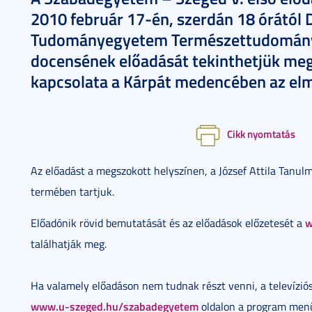
2010 február 17-én, szerdán 18 órától D
Tudományegyetem Természettudományi 
docensének előadását tekinthetjük meg
kapcsolata a Kárpát medencében az elm
Cikk nyomtatás
Az előadást a megszokott helyszínen, a József Attila Tanul
termében tartjuk.
w
Előadónik rövid bemutatását és az előadások előzetesét a
találhatják meg.
Ha valamely előadáson nem tudnak részt venni, a televíziós 
www.u-szeged.hu/szabadegyetem
oldalon a program menü