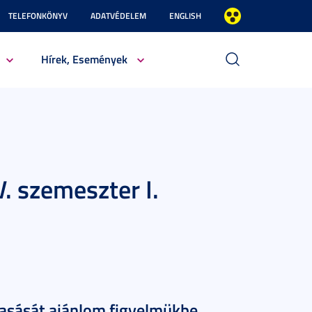
TELEFONKÖNYV
ADATVÉDELEM
ENGLISH
Hírek, Események
. szemeszter I.
asását ajánlom figyelmükbe.