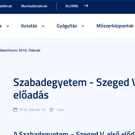
gatóknak
Munkatársaknak
ALUMNI
s
Kutatás
Gyógyítás
Műszerközpontok
jtóarchívum 2010. Február
Szabadegyetem - Szeged V
előadás
2010. február 16.
1 perc
A Szabadegyetem – Szeged V. első előd