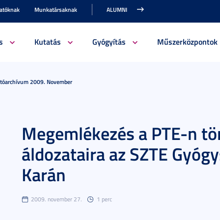
gatóknak
Munkatársaknak
ALUMNI
s
Kutatás
Gyógyítás
Műszerközpontok
jtóarchívum 2009. November
Megemlékezés a PTE-n tör
áldozataira az SZTE Gyóg
Karán
2009. november 27.
1 perc