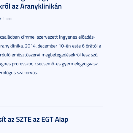
ről az Aranyklinikán
1 perc
családban címmel szervezett ingyenes előadás-
Aranyklinika. 2014. december 10-én este 6 órától a
rduló emésztőszervi megbetegedésekről lesz szó,
Ágnes professzor, csecsemő-és gyermekgyógyász,
rológus szakorvos.
sít az SZTE az EGT Alap