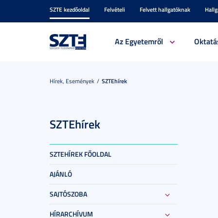
SZTE kezdőoldal
Felvételi
Felvett hallgatóknak
Hall
Az Egyetemről
Oktatá
Hírek, Események
SZTEhírek
SZTEhírek
SZTEHÍREK FŐOLDAL
AJÁNLÓ
SAJTÓSZOBA
HÍRARCHÍVUM