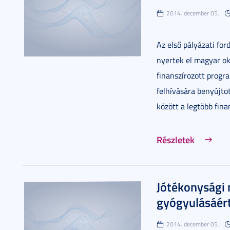
2014. december 05.
Az első pályázati for
nyertek el magyar ok
finanszírozott progr
felhívására benyújto
között a legtöbb fina
Részletek
Jótékonysági
gyógyulásáér
2014. december 05.