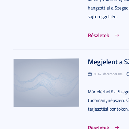
hangzott el a Szege
sajtóreggelijén.
Részletek
Megjelent a 
2014. december 08.
Már elérhető a Szeg
tudománynépszerűsít
terjesztési pontokon
Részletek