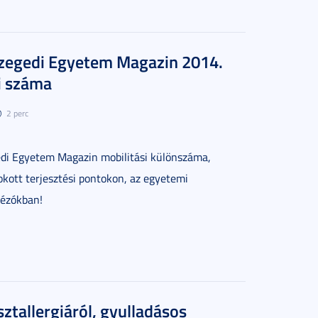
Szegedi Egyetem Magazin 2014.
i száma
2 perc
edi Egyetem Magazin mobilitási különszáma,
okott terjesztési pontokon, az egyetemi
vézókban!
isztallergiáról, gyulladásos