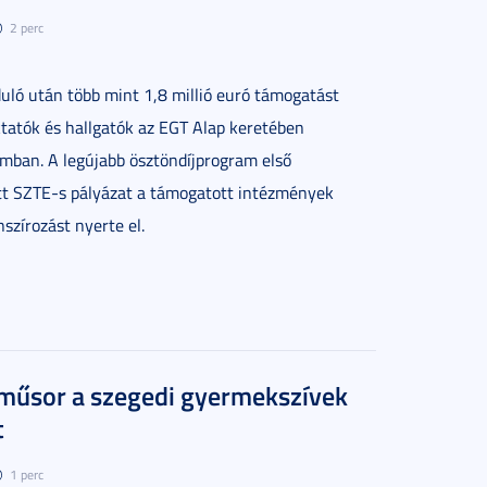
2 perc
duló után több mint 1,8 millió euró támogatást
tatók és hallgatók az EGT Alap keretében
amban. A legújabb ösztöndíjprogram első
tt SZTE-s pályázat a támogatott intézmények
nszírozást nyerte el.
 műsor a szegedi gyermekszívek
t
1 perc