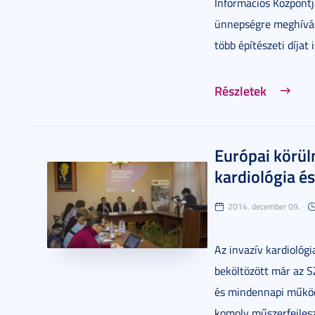
Információs Központj
ünnepségre meghívás
több építészeti díjat
Részletek
Európai körül
kardiológia és
2014. december 09.
Az invazív kardiológia
beköltözött már az SZ
és mindennapi működ
komoly műszerfejlesz