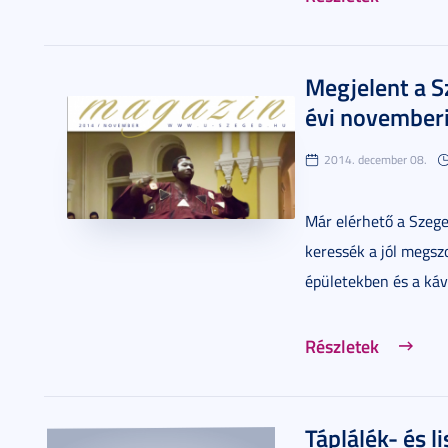
Megjelent a 
évi november
2014. december 08.
Már elérhető a Szeg
keressék a jól megsz
épületekben és a ká
Részletek
Táplálék- és l