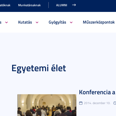
gatóknak
Munkatársaknak
ALUMNI
s
Kutatás
Gyógyítás
Műszerközpontok
Egyetemi élet
Konferencia a
2014. december 10.