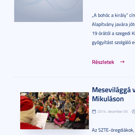
„A bohóc a király” c
Alapítvány javára j
19 órától a szegedi 
gyógyítást szolgáló 
Részletek
Mesevilággá v
Mikuláson
2014. december 05.
Az SZTE-öregdiákok, 