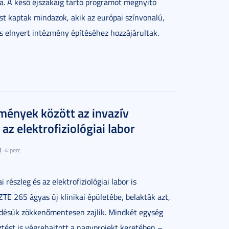
a. A késő éjszakáig tartó programot megnyitó
t kaptak mindazok, akik az európai színvonalú,
 is elnyert intézmény építéséhez hozzájárultak.
mények között az invazív
 az elektrofiziológiai labor
4 perc
i részleg és az elektrofiziológiai labor is
TE 265 ágyas új klinikai épületébe, belakták azt,
ésük zökkenőmentesen zajlik. Mindkét egység
tést is végrehajtott a nagyprojekt keretében –