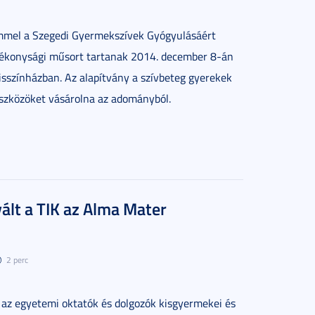
ímmel a Szegedi Gyermekszívek Gyógyulásáért
ótékonysági műsort tartanak 2014. december 8-án
Kisszínházban. Az alapítvány a szívbeteg gyerekek
eszközöket vásárolna az adományból.
ált a TIK az Alma Mater
2 perc
az egyetemi oktatók és dolgozók kisgyermekei és