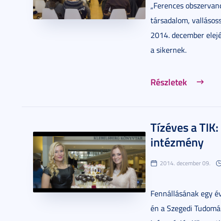
„Ferences obszervanc
társadalom, vallásos
2014. december elejé
a sikernek.
Részletek
Tízéves a TIK
intézmény
2014. december 09.
Fennállásának egy év
én a Szegedi Tudomá