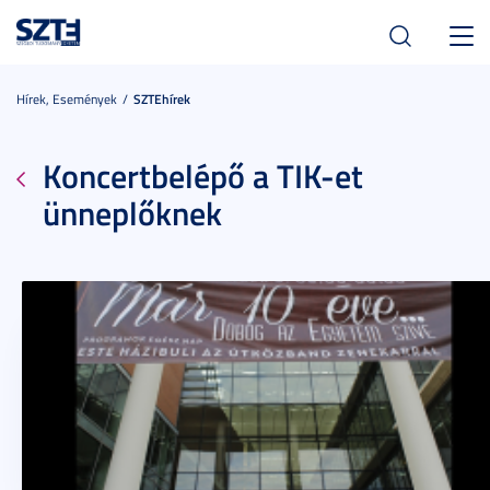
Toggl
navig
Hírek, Események
SZTEhírek
Koncertbelépő a TIK-et
ünneplőknek