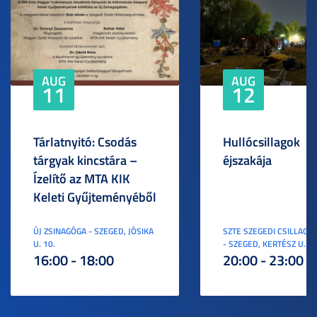
AUG
AUG
11
12
Tárlatnyitó: Csodás
Hullócsillagok
tárgyak kincstára –
éjszakája
Ízelítő az MTA KIK
Keleti Gyűjteményéből
ÚJ ZSINAGÓGA - SZEGED, JÓSIKA
SZTE SZEGEDI CSILLAGV
U. 10.
- SZEGED, KERTÉSZ U. 3.
16:00 - 18:00
20:00 - 23:00