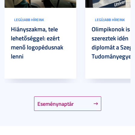
LEGÚJABB HÍREINK
LEGÚJABB HÍREINK
Hiányszakma, tele
Olimpikonok is
lehetőséggel: ezért
szereztek idén
menő logopédusnak
diplomát a Szege
lenni
Tudományegyet
Eseménynaptár