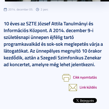
2014. december 05.
2 perc
10 éves az SZTE József Attila Tanulmányi és
Információs Központ. A 2014. december 9-i
születésnapi ünnepen éjfélig tartó
programkavalkád és sok-sok meglepetés várja a
látogatókat. Az ünnepélyes megnyitó 10 órakor
kezdődik, aztán a Szegedi Szimfonikus Zenekar
ad koncertet, amelyre még lehet jelentkezni.
Cikk nyomtatás
Link küldés