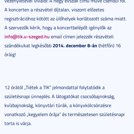
vezényletével Vivaldi: A négy évszak című műve csendül föl.
A koncerten a részvétel díjtalan, viszont előzetes
regisztrációhoz kötött az ülőhelyek korlátozott száma miatt.
A szervezők kérik, hogy a koncertbelépőt igénylők az
info@tik.u-szeged.hu
email címen jelezzék részvételi
2014. december 8-án
szándékukat legkésőbb
(hétfőn) 16
óráig!
12 órától „Tiétek a TIK” jelmondattal folytatódik a
születésnapi ünneplés. A látogatókat csocsóbajnokság,
kvízbajnokság, könyvtári túrák, a könyvkölcsönzésre
vonatkozó „kegyelem órája” és természetesen születésnapi
torta is várja.