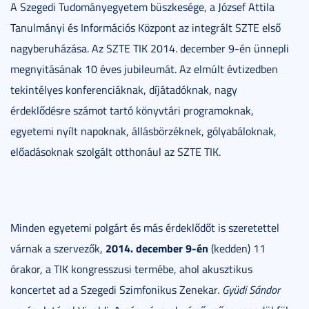
A Szegedi Tudományegyetem büszkesége, a József Attila
Tanulmányi és Információs Központ az integrált SZTE első
nagyberuházása. Az SZTE TIK 2014. december 9-én ünnepli
megnyitásának 10 éves jubileumát. Az elmúlt évtizedben
tekintélyes konferenciáknak, díjátadóknak, nagy
érdeklődésre számot tartó könyvtári programoknak,
egyetemi nyílt napoknak, állásbörzéknek, gólyabáloknak,
előadásoknak szolgált otthonául az SZTE TIK.
Minden egyetemi polgárt és más érdeklődőt is szeretettel
2014. december 9-én
várnak a szervezők,
(kedden) 11
órakor, a TIK kongresszusi termébe, ahol akusztikus
koncertet ad a Szegedi Szimfonikus Zenekar.
Gyüdi Sándor