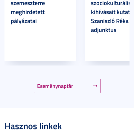
szemeszterre
szociokulturális
meghirdetett
kihívásait kutatja
pályázatai
Szaniszló Réka Br
adjunktus
Eseménynaptár
Hasznos linkek