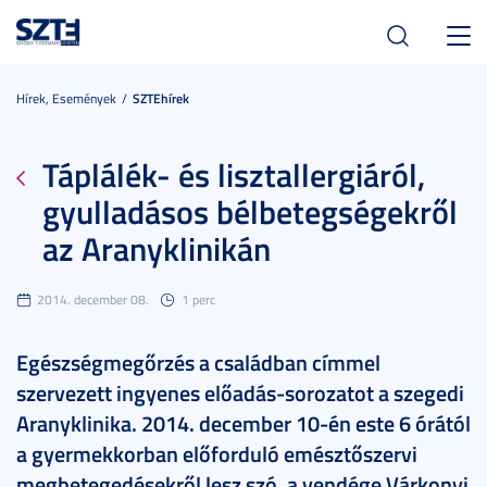
Toggl
navig
Hírek, Események
SZTEhírek
Táplálék- és lisztallergiáról,
gyulladásos bélbetegségekről
az Aranyklinikán
2014. december 08.
1 perc
Egészségmegőrzés a családban címmel
szervezett ingyenes előadás-sorozatot a szegedi
Aranyklinika. 2014. december 10-én este 6 órától
a gyermekkorban előforduló emésztőszervi
megbetegedésekről lesz szó, a vendége Várkonyi