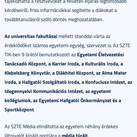
tájékoztatta a résztvevőket a felvételi eljárás legfontosabb
kérdéseiről, friss információkkal segítette a diákokat a
továbbtanulásról szóló döntés meghozatalában.
Az universitas fakultásai
mellett standdal várta az
érdeklődőket számos egyetemi egység, szervezet is. Az SZTE
Egyetemi Életvezetési
TIK-ben 9 órától bemutatkozott az
Tanácsadó Központ, a Karrier Iroda, a Kulturális Iroda, a
Klebelsberg Könyvtár, a Diákhitel Központ, az Alma Mater
Iroda, a Hallgatói Szolgáltató Iroda, a Konfuciusz Intézet, az
Idegennyelvi Kommunikációs Intézet, az egyetemi
kollégiumok, az Egyetemi Hallgatói Önkormányzat és a
Sportközpont
.
Az SZTE Média elindította az egyetem néhány érdekes
média túráit
látnivalót kínáló pontjára a
.