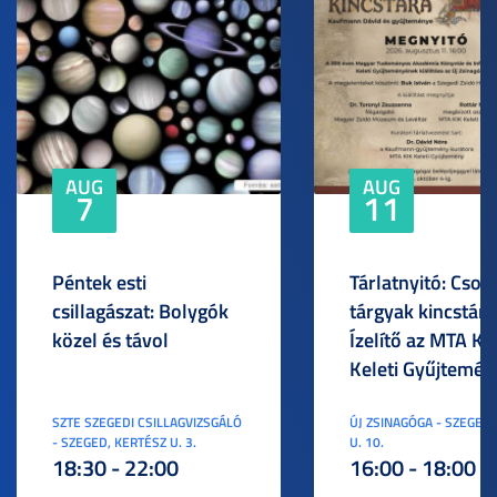
AUG
AUG
7
11
Péntek esti
Tárlatnyitó: Csod
csillagászat: Bolygók
tárgyak kincstára
közel és távol
Ízelítő az MTA KI
Keleti Gyűjtemén
SZTE SZEGEDI CSILLAGVIZSGÁLÓ
ÚJ ZSINAGÓGA - SZEGED,
- SZEGED, KERTÉSZ U. 3.
U. 10.
18:30 - 22:00
16:00 - 18:00