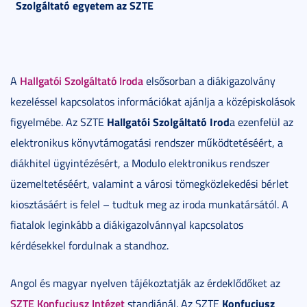
Szolgáltató egyetem az SZTE
Hallgatói Szolgáltató Iroda
A
elsősorban a diákigazolvány
kezeléssel kapcsolatos információkat ajánlja a középiskolások
Hallgatói Szolgáltató Irod
figyelmébe. Az SZTE
a ezenfelül az
elektronikus könyvtámogatási rendszer működtetéséért, a
diákhitel ügyintézésért, a Modulo elektronikus rendszer
üzemeltetéséért, valamint a városi tömegközlekedési bérlet
kiosztásáért is felel – tudtuk meg az iroda munkatársától. A
fiatalok leginkább a diákigazolvánnyal kapcsolatos
kérdésekkel fordulnak a standhoz.
Angol és magyar nyelven tájékoztatják az érdeklődőket az
SZTE Konfuciusz Intézet
Konfuciusz
standjánál. Az SZTE