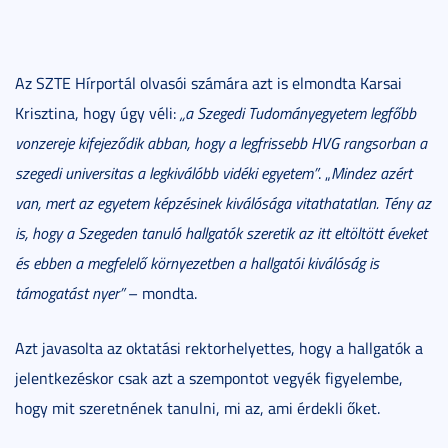
Az SZTE Hírportál olvasói számára azt is elmondta Karsai
Krisztina, hogy úgy véli:
„a Szegedi Tudományegyetem legfőbb
vonzereje kifejeződik abban, hogy a legfrissebb HVG rangsorban a
szegedi universitas a legkiválóbb vidéki egyetem”
. „
Mindez azért
van, mert az egyetem képzésinek kiválósága vitathatatlan. Tény az
is, hogy a Szegeden tanuló hallgatók szeretik az itt eltöltött éveket
és ebben a megfelelő környezetben a hallgatói kiválóság is
támogatást nyer”
– mondta.
Azt javasolta az oktatási rektorhelyettes, hogy a hallgatók a
jelentkezéskor csak azt a szempontot vegyék figyelembe,
hogy mit szeretnének tanulni, mi az, ami érdekli őket.