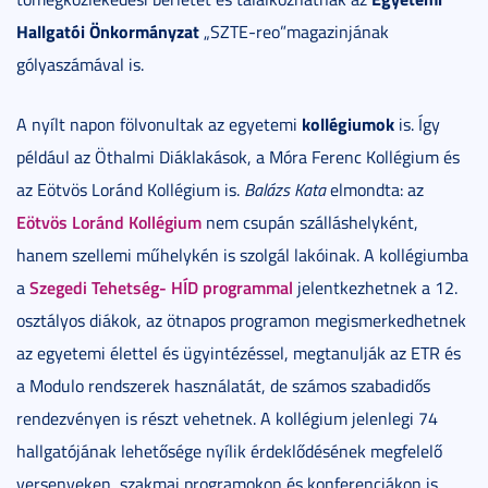
Hallgatói Önkormányzat
„SZTE-reo”magazinjának
gólyaszámával is.
kollégiumok
A nyílt napon fölvonultak az egyetemi
is. Így
például az Öthalmi Diáklakások, a Móra Ferenc Kollégium és
az Eötvös Loránd Kollégium is.
Balázs Kata
elmondta: az
Eötvös Loránd Kollégium
nem csupán szálláshelyként,
hanem szellemi műhelykén is szolgál lakóinak. A kollégiumba
Szegedi Tehetség- HÍD programmal
a
jelentkezhetnek a 12.
osztályos diákok, az ötnapos programon megismerkedhetnek
az egyetemi élettel és ügyintézéssel, megtanulják az ETR és
a Modulo rendszerek használatát, de számos szabadidős
rendezvényen is részt vehetnek. A kollégium jelenlegi 74
hallgatójának lehetősége nyílik érdeklődésének megfelelő
versenyeken, szakmai programokon és konferenciákon is