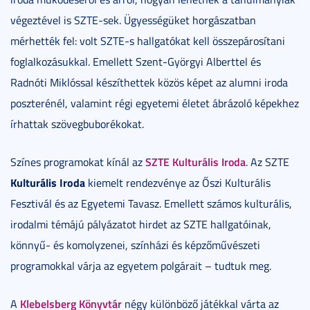
végeztével is SZTE-sek. Ügyességüket horgászatban
mérhették fel: volt SZTE-s hallgatókat kell összepárosítani
foglalkozásukkal. Emellett Szent-Györgyi Alberttel és
Radnóti Miklóssal készíthettek közös képet az alumni iroda
poszterénél, valamint régi egyetemi életet ábrázoló képekhez
írhattak szövegbuborékokat.
SZTE Kulturális Iroda
Színes programokat kínál az
. Az SZTE
Kulturális Iroda
kiemelt rendezvénye az Őszi Kulturális
Fesztivál és az Egyetemi Tavasz. Emellett számos kulturális,
irodalmi témájú pályázatot hirdet az SZTE hallgatóinak,
könnyű- és komolyzenei, színházi és képzőművészeti
programokkal várja az egyetem polgárait – tudtuk meg.
Klebelsberg Könyvtár
A
négy különböző játékkal várta az