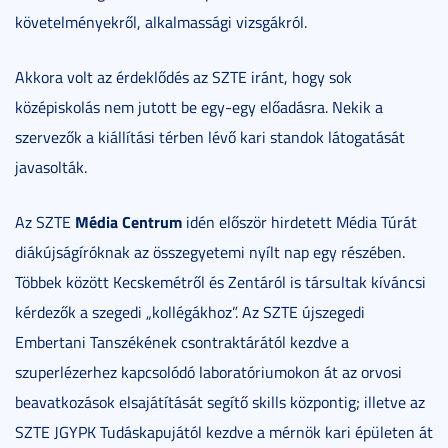
követelményekről, alkalmassági vizsgákról.
Akkora volt az érdeklődés az SZTE iránt, hogy sok
középiskolás nem jutott be egy-egy előadásra. Nekik a
szervezők a kiállítási térben lévő kari standok látogatását
javasolták.
Média Centrum
Az SZTE
idén először hirdetett Média Túrát
diákújságíróknak az összegyetemi nyílt nap egy részében.
Többek között Kecskemétről és Zentáról is társultak kíváncsi
kérdezők a szegedi „kollégákhoz”. Az SZTE újszegedi
Embertani Tanszékének csontraktárától kezdve a
szuperlézerhez kapcsolódó laboratóriumokon át az orvosi
beavatkozások elsajátítását segítő skills központig; illetve az
SZTE JGYPK Tudáskapujától kezdve a mérnök kari épületen át