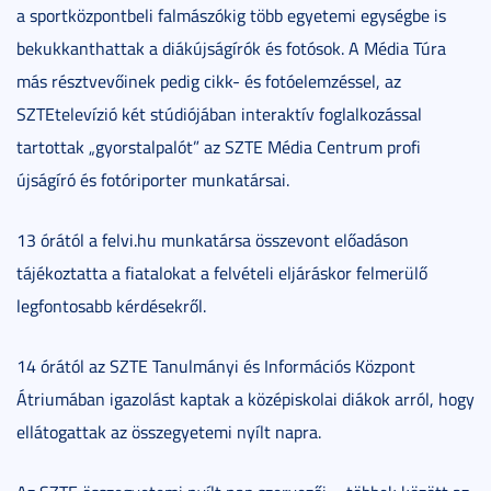
a sportközpontbeli falmászókig több egyetemi egységbe is
bekukkanthattak a diákújságírók és fotósok. A Média Túra
más résztvevőinek pedig cikk- és fotóelemzéssel, az
SZTEtelevízió két stúdiójában interaktív foglalkozással
tartottak „gyorstalpalót” az SZTE Média Centrum profi
újságíró és fotóriporter munkatársai.
13 órától a felvi.hu munkatársa összevont előadáson
tájékoztatta a fiatalokat a felvételi eljáráskor felmerülő
legfontosabb kérdésekről.
14 órától az SZTE Tanulmányi és Információs Központ
Átriumában igazolást kaptak a középiskolai diákok arról, hogy
ellátogattak az összegyetemi nyílt napra.