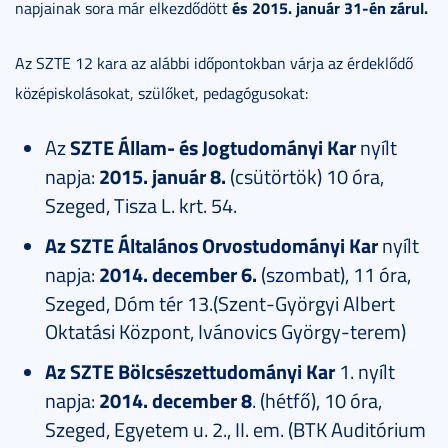
és 2015. január 31-én zárul.
napjainak sora már elkezdődött
Az SZTE 12 kara az alábbi időpontokban várja az érdeklődő
középiskolásokat, szülőket, pedagógusokat:
Az
SZTE Állam- és Jogtudományi Kar
nyílt
napja:
2015. január 8.
(csütörtök) 10 óra,
Szeged, Tisza L. krt. 54.
Az SZTE Általános Orvostudományi Kar
nyílt
napja:
2014. december 6.
(szombat), 11 óra,
Szeged, Dóm tér 13.(Szent-Györgyi Albert
Oktatási Központ, Ivánovics György-terem)
Az SZTE Bölcsészettudományi Kar
1. nyílt
napja:
2014. december 8
. (hétfő), 10 óra,
Szeged, Egyetem u. 2., II. em. (BTK Auditórium