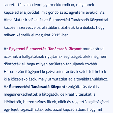
szeretettél volna lenni gyermekkorodban, milyennek
képzeled el a jövődet, mit gondolsz az egyetemi évekről. Az
Alma Mater irodával és az Életvezetési Tanácsadó Központtal
közösen szervezve parafatáblára tűzhetik ki a diákok, hogy
milyen képzelik el magukat 2015-ben.
Egyetemi Életvezetési Tanácsadó Központ
Az
munkatársai
azoknak a hallgatóknak nyújtanak segítséget, akik még nem
döntötték el, hogy milyen területen tanuljanak tovább.
Három számítógépnél képzési orientációs tesztet tölthettek
ki a középiskolások, mely útmutatást ad a továbbtanuláshoz.
Életvezetési Tanácsadó Központ
Az
szolgáltatásaival is
megismerkedhettek a látogatók, de kreativitásukat is
kiélhették, hiszen színes filcek, ollók és ragasztó segítségével
egy fejet ragaszthattak tele, azzal kapcsolatban, hogy mit