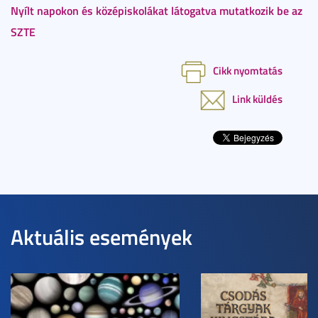
Nyílt napokon és középiskolákat látogatva mutatkozik be az
SZTE
Cikk nyomtatás
Link küldés
Aktuális események