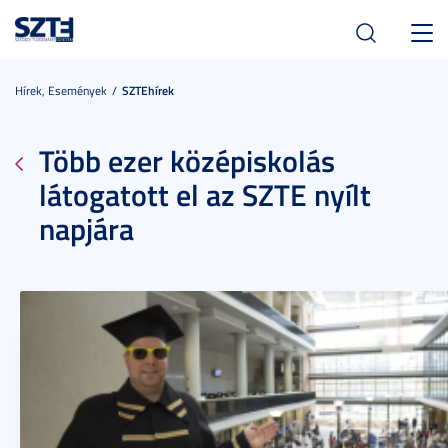
Toggl
navig
Hírek, Események
SZTEhírek
Több ezer középiskolás
látogatott el az SZTE nyílt
napjára