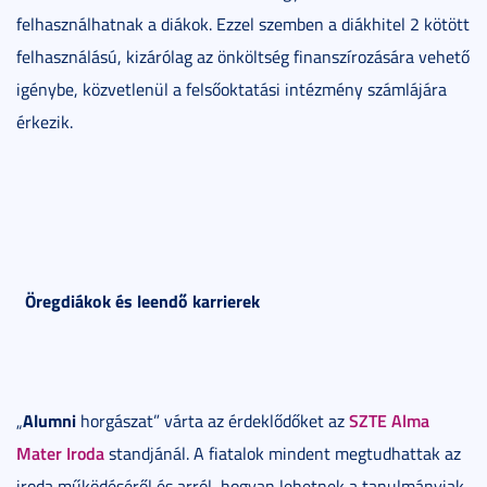
felhasználhatnak a diákok. Ezzel szemben a diákhitel 2 kötött
felhasználású, kizárólag az önköltség finanszírozására vehető
igénybe, közvetlenül a felsőoktatási intézmény számlájára
érkezik.
Öregdiákok és leendő karrierek
Alumni
SZTE Alma
„
horgászat” várta az érdeklődőket az
Mater Iroda
standjánál. A fiatalok mindent megtudhattak az
iroda működéséről és arról, hogyan lehetnek a tanulmányiak