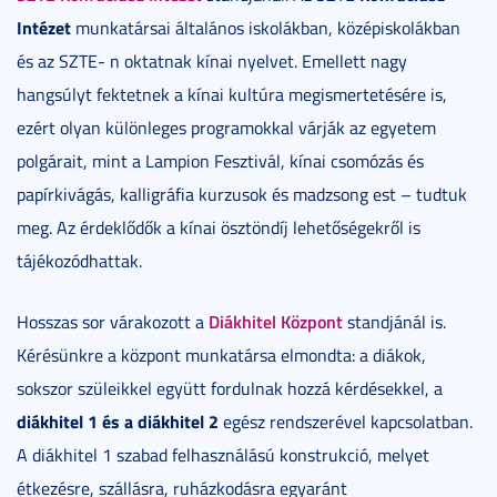
Intézet
munkatársai általános iskolákban, középiskolákban
és az SZTE- n oktatnak kínai nyelvet. Emellett nagy
hangsúlyt fektetnek a kínai kultúra megismertetésére is,
ezért olyan különleges programokkal várják az egyetem
polgárait, mint a Lampion Fesztivál, kínai csomózás és
papírkivágás, kalligráfia kurzusok és madzsong est – tudtuk
meg. Az érdeklődők a kínai ösztöndíj lehetőségekről is
tájékozódhattak.
Diákhitel Központ
Hosszas sor várakozott a
standjánál is.
Kérésünkre a központ munkatársa elmondta: a diákok,
sokszor szüleikkel együtt fordulnak hozzá kérdésekkel, a
diákhitel 1 és a diákhitel 2
egész rendszerével kapcsolatban.
A diákhitel 1 szabad felhasználású konstrukció, melyet
étkezésre, szállásra, ruházkodásra egyaránt