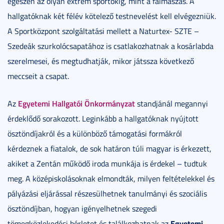
egészen az olyan extrém sportokig, mint a falmászás. A
hallgatóknak két félév kötelező testnevelést kell elvégezniük.
A Sportközpont szolgáltatási mellett a Naturtex- SZTE –
Szedeák szurkolócsapatához is csatlakozhatnak a kosárlabda
szerelmesei, és megtudhatják, mikor játssza következő
meccseit a csapat.
Egyetemi Hallgatói Önkormányzat
Az
standjánál megannyi
érdeklődő sorakozott. Leginkább a hallgatóknak nyújtott
ösztöndíjakról és a különböző támogatási formákról
kérdeznek a fiatalok, de sok határon túli magyar is érkezett,
akiket a Zentán működő iroda munkája is érdekel – tudtuk
meg. A középiskolásoknak elmondták, milyen feltételekkel és
pályázási eljárással részesülhetnek tanulmányi és szociális
ösztöndíjban, hogyan igényelhetnek szegedi
Egyetemi
tömegközlekedési bérletet és találkozhatnak az