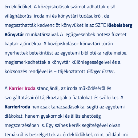
érdeklődőket. A középiskolások számot adhattak első
világháborús, irodalmi és könyvtári tudásukról, de
Klebelsberg
megoszthatták kedvenc öt könyvüket is az SZTE
Könyvtár
munkatársaival. A legügyesebbek notesz füzetet
kaptak ajándékba. A középiskolások könyvtári túrán
nyerhettek betekintést az egyetemi bibliotéka rejtelmeibe,
megismerkedhettek a könyvtár különlegességeivel és a
kölcsönzés rendjével is – tájékoztatott
Gilinger Eszter
.
Karrier Iroda
A
standjánál, az iroda működéséről és
szolgáltatásairól tájékoztatják a fiatalokat és szüleiket. A
Karrieriroda
nemcsak tanácsadásokkal segíti az egyetemi
diákokat, hanem gyakornoki és álláslehetőség
megszerzésében is. Egy színes kerék segítségével olyan
témákról is beszélgettek az érdeklődőkkel, mint például: mi