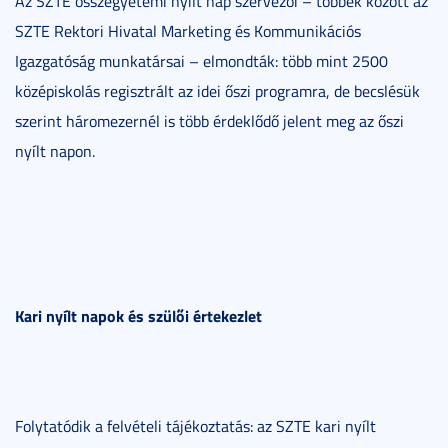
Az SZTE összegyetemi nyílt nap szervezői – többek között az
SZTE Rektori Hivatal Marketing és Kommunikációs
Igazgatóság munkatársai – elmondták: több mint 2500
középiskolás regisztrált az idei őszi programra, de becslésük
szerint háromezernél is több érdeklődő jelent meg az őszi
nyílt napon.
Kari nyílt napok és szülői értekezlet
Folytatódik a felvételi tájékoztatás: az SZTE kari nyílt