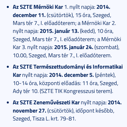
Az SZTE Mérnöki Kar
1. nyílt napja:
2014.
december 11.
(csütörtök), 15 óra, Szeged,
Mars tér 7., I. előadóterem; a Mérnöki Kar 2.
nyílt napja:
2015. január 13.
(kedd), 10 óra,
Szeged, Mars tér 7., I. előadóterem; a Mérnöki
Kar 3. nyílt napja:
2015. január 24.
(szombat),
10.00, Szeged, Mars tér 7., I. előadóterem.
Az SZTE Természettudományi és Informatikai
Kar
nyílt napja:
2014. december 5.
(péntek),
10-14 óra, központi előadás: 11 óra, Szeged,
Ady tér 10. (SZTE TIK Kongresszusi terem).
Az SZTE Zeneművészeti Kar
nyílt napja:
2014.
november 27.
(csütörtök), időpont később,
Szeged, Tisza L. krt. 79-81.