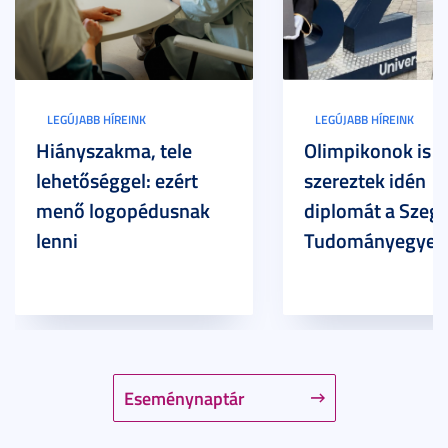
LEGÚJABB HÍREINK
LEGÚJABB HÍREINK
Hiányszakma, tele
Olimpikonok is
lehetőséggel: ezért
szereztek idén
menő logopédusnak
diplomát a Szege
lenni
Tudományegyet
Eseménynaptár