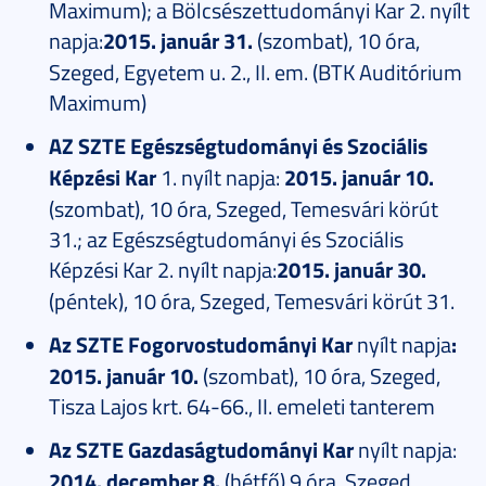
Maximum); a Bölcsészettudományi Kar 2. nyílt
napja:
2015. január 31.
(szombat), 10 óra,
Szeged, Egyetem u. 2., II. em. (BTK Auditórium
Maximum)
AZ SZTE Egészségtudományi és Szociális
Képzési Kar
1. nyílt napja:
2015. január 10.
(szombat), 10 óra, Szeged, Temesvári körút
31.; az Egészségtudományi és Szociális
Képzési Kar 2. nyílt napja:
2015. január 30.
(péntek), 10 óra, Szeged, Temesvári körút 31.
Az SZTE Fogorvostudományi Kar
nyílt napja
:
2015. január 10.
(szombat), 10 óra, Szeged,
Tisza Lajos krt. 64-66., II. emeleti tanterem
Az SZTE Gazdaságtudományi Kar
nyílt napja:
2014. december 8.
(hétfő) 9 óra, Szeged,