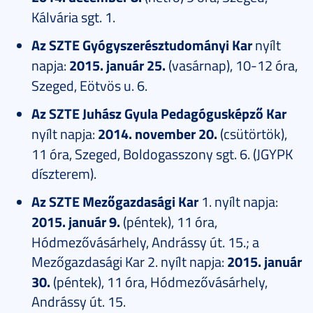
Kálvária sgt. 1.
Az SZTE Gyógyszerésztudományi Kar
nyílt
napja:
2015. január 25.
(vasárnap), 10-12 óra,
Szeged, Eötvös u. 6.
Az SZTE Juhász Gyula Pedagógusképző Kar
nyílt napja:
2014. november 20.
(csütörtök),
11 óra, Szeged, Boldogasszony sgt. 6. (JGYPK
díszterem).
Az SZTE Mezőgazdasági Kar
1. nyílt napja:
2015. január 9.
(péntek), 11 óra,
Hódmezővásárhely, Andrássy út. 15.; a
Mezőgazdasági Kar 2. nyílt napja:
2015. január
30.
(péntek), 11 óra, Hódmezővásárhely,
Andrássy út. 15.