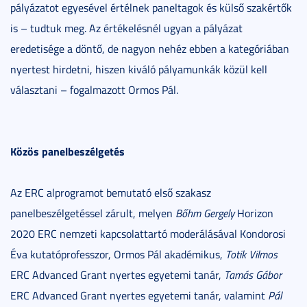
pályázatot egyesével értélnek paneltagok és külső szakértők
is – tudtuk meg. Az értékelésnél ugyan a pályázat
eredetisége a döntő, de nagyon nehéz ebben a kategóriában
nyertest hirdetni, hiszen kiváló pályamunkák közül kell
választani – fogalmazott Ormos Pál.
Közös panelbeszélgetés
Az ERC alprogramot bemutató első szakasz
panelbeszélgetéssel zárult, melyen
Bőhm Gergely
Horizon
2020 ERC nemzeti kapcsolattartó moderálásával Kondorosi
Éva kutatóprofesszor, Ormos Pál akadémikus,
Totik Vilmos
ERC Advanced Grant nyertes egyetemi tanár,
Tamás Gábor
ERC Advanced Grant nyertes egyetemi tanár, valamint
Pál