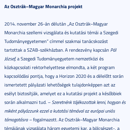
Az Osztrák
–Magyar Monarchia projekt
2014. november 26-án délután „Az Osztrák–Magyar
Monarchia szellemi vizsgálata és kutatási témái a Szegedi
Tudományegyetemen” címmel szakmai tanácskozást
tartottak a SZAB-székházban. A rendezvény kapcsán
Pál
József,
a Szegedi Tudományegyetem nemzetközi és
közkapcsolati rektorhelyettese elmondta, a két program
kapcsolódási pontja, hogy a Horizon 2020 és a délelőtt során
ismertetett pályázati lehetőségek tulajdonképpen azt az
esélyt biztosítják, amelyet ez a kutatási projekt a későbbiek
során alkalmazni tud.
– Szeretnénk tájékozottak lenni, hogyan és
miként pályázzunk ezzel a kutatási témával az európai uniós
támogatásra
–
fogalmazott. Az Osztrák–Magyar Monarchia
témájának vizsgálata három egyetemi kar, a bölcsészet-, a