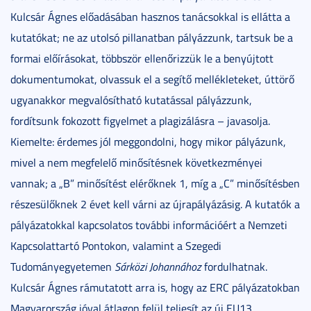
Kulcsár Ágnes előadásában hasznos tanácsokkal is ellátta a
kutatókat; ne az utolsó pillanatban pályázzunk, tartsuk be a
formai előírásokat, többször ellenőrizzük le a benyújtott
dokumentumokat, olvassuk el a segítő mellékleteket, úttörő
ugyanakkor megvalósítható kutatással pályázzunk,
fordítsunk fokozott figyelmet a plagizálásra – javasolja.
Kiemelte: érdemes jól meggondolni, hogy mikor pályázunk,
mivel a nem megfelelő minősítésnek következményei
vannak; a „B” minősítést elérőknek 1, míg a „C” minősítésben
részesülőknek 2 évet kell várni az újrapályázásig. A kutatók a
pályázatokkal kapcsolatos további információért a Nemzeti
Kapcsolattartó Pontokon, valamint a Szegedi
Tudományegyetemen
Sárközi Johannához
fordulhatnak.
Kulcsár Ágnes rámutatott arra is, hogy az ERC pályázatokban
Magyarország jóval átlagon felül teljesít az új EU13