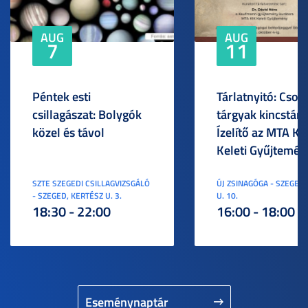
AUG
AUG
7
11
Péntek esti
Tárlatnyitó: Csod
csillagászat: Bolygók
tárgyak kincstára
közel és távol
Ízelítő az MTA KI
Keleti Gyűjtemén
SZTE SZEGEDI CSILLAGVIZSGÁLÓ
ÚJ ZSINAGÓGA - SZEGED,
- SZEGED, KERTÉSZ U. 3.
U. 10.
18:30 - 22:00
16:00 - 18:00
Eseménynaptár