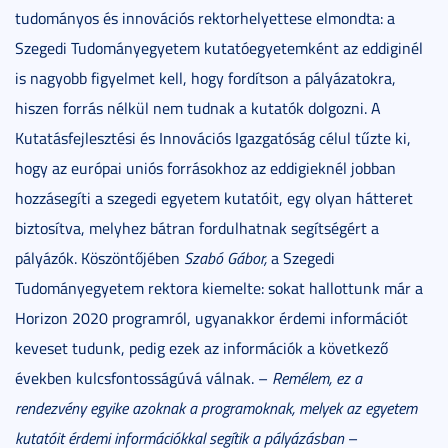
tudományos és innovációs rektorhelyettese elmondta: a
Szegedi Tudományegyetem kutatóegyetemként az eddiginél
is nagyobb figyelmet kell, hogy fordítson a pályázatokra,
hiszen forrás nélkül nem tudnak a kutatók dolgozni. A
Kutatásfejlesztési és Innovációs Igazgatóság célul tűzte ki,
hogy az európai uniós forrásokhoz az eddigieknél jobban
hozzásegíti a szegedi egyetem kutatóit, egy olyan hátteret
biztosítva, melyhez bátran fordulhatnak segítségért a
pályázók. Köszöntőjében
Szabó Gábor,
a Szegedi
Tudományegyetem rektora kiemelte: sokat hallottunk már a
Horizon 2020 programról, ugyanakkor érdemi információt
keveset tudunk, pedig ezek az információk a következő
években kulcsfontosságúvá válnak. –
Remélem, ez a
rendezvény egyike azoknak a programoknak, melyek az egyetem
kutatóit érdemi információkkal segítik a pályázásban
–