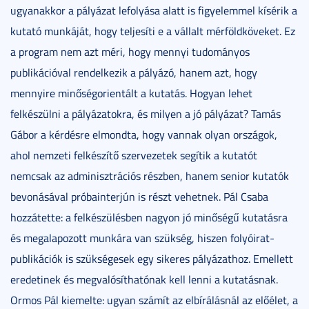
ugyanakkor a pályázat lefolyása alatt is figyelemmel kísérik a
kutató munkáját, hogy teljesíti e a vállalt mérföldköveket. Ez
a program nem azt méri, hogy mennyi tudományos
publikációval rendelkezik a pályázó, hanem azt, hogy
mennyire minőségorientált a kutatás. Hogyan lehet
felkészülni a pályázatokra, és milyen a jó pályázat? Tamás
Gábor a kérdésre elmondta, hogy vannak olyan országok,
ahol nemzeti felkészítő szervezetek segítik a kutatót
nemcsak az adminisztrációs részben, hanem senior kutatók
bevonásával próbainterjún is részt vehetnek. Pál Csaba
hozzátette: a felkészülésben nagyon jó minőségű kutatásra
és megalapozott munkára van szükség, hiszen folyóirat-
publikációk is szükségesek egy sikeres pályázathoz. Emellett
eredetinek és megvalósíthatónak kell lenni a kutatásnak.
Ormos Pál kiemelte: ugyan számít az elbírálásnál az előélet, a