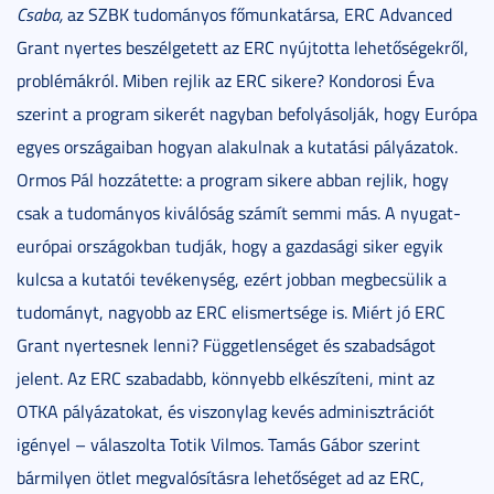
Csaba,
az SZBK tudományos főmunkatársa, ERC Advanced
Grant nyertes beszélgetett az ERC nyújtotta lehetőségekről,
problémákról. Miben rejlik az ERC sikere? Kondorosi Éva
szerint a program sikerét nagyban befolyásolják, hogy Európa
egyes országaiban hogyan alakulnak a kutatási pályázatok.
Ormos Pál hozzátette: a program sikere abban rejlik, hogy
csak a tudományos kiválóság számít semmi más. A nyugat-
európai országokban tudják, hogy a gazdasági siker egyik
kulcsa a kutatói tevékenység, ezért jobban megbecsülik a
tudományt, nagyobb az ERC elismertsége is. Miért jó ERC
Grant nyertesnek lenni? Függetlenséget és szabadságot
jelent. Az ERC szabadabb, könnyebb elkészíteni, mint az
OTKA pályázatokat, és viszonylag kevés adminisztrációt
igényel – válaszolta Totik Vilmos. Tamás Gábor szerint
bármilyen ötlet megvalósításra lehetőséget ad az ERC,