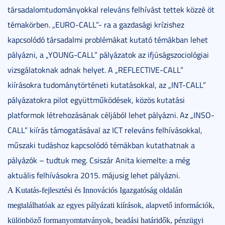
társadalomtudományokkal releváns felhívást tettek közzé öt
témakörben. „EURO-CALL”- ra a gazdasági krízishez
kapcsolódó társadalmi problémákat kutató témákban lehet
pályázni, a „YOUNG-CALL” pályázatok az ifjúságszociológiai
vizsgálatoknak adnak helyet. A „REFLECTIVE-CALL”
kiírásokra tudománytörténeti kutatásokkal, az „INT-CALL”
pályázatokra pilot együttműködések, közös kutatási
platformok létrehozásának céljából lehet pályázni. Az „INSO-
CALL” kiírás támogatásával az ICT releváns felhívásokkal,
műszaki tudáshoz kapcsolódó témákban kutathatnak a
pályázók – tudtuk meg. Csiszár Anita kiemelte: a még
aktuális felhívásokra 2015. májusig lehet pályázni.
A Kutatás-fejlesztési és Innovációs Igazgatóság oldalán
megtalálhatóak az egyes pályázati kiírások, alapvető információk,
különböző formanyomtatványok, beadási határidők, pénzügyi