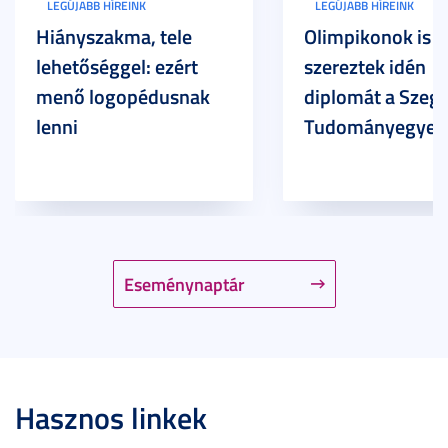
LEGÚJABB HÍREINK
LEGÚJABB HÍREINK
Hiányszakma, tele
Olimpikonok is
lehetőséggel: ezért
szereztek idén
menő logopédusnak
diplomát a Szege
lenni
Tudományegyet
Eseménynaptár
Hasznos linkek