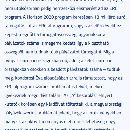
nem utolsósorban pedig nemzetközi elismerést ad az ERC
program. A Horizon 2020 program keretében 13 milliárd euró
támogatás jut az ERC alprogramra, vagyis az előző évekhez
képest megnőtt a támogatási összeg, ugyanakkor a
pályázatok száma is megemelkedett, így a kiosztható
összegből nem tudnak több pályázatot támogatni. Míg a
nyugat-európai országokban nő, addig a kelet-európai
országokban csökken a beadott pályázatok száma – tudtuk
meg. Kondorosi Éva előadásában arra is rámutatott, hogy az
ERC alprogram számos problémát is felvet, melyre
igyekeznek megoldást találni. Az „A” besorolást elnyert
kutatók körében egy kérdőívet töltettek ki, a magyarországi
pályázók szerint problémát jelent, hogy az intézményekben
hiányzik az aktív tudományos élet, nincs lehetőség nagy
horderejű kutatásokra, hiányzik a megfelelő intézményi