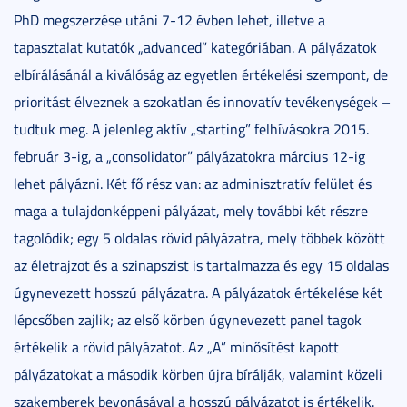
PhD megszerzése utáni 7-12 évben lehet, illetve a
tapasztalat kutatók „advanced” kategóriában. A pályázatok
elbírálásánál a kiválóság az egyetlen értékelési szempont, de
prioritást élveznek a szokatlan és innovatív tevékenységek –
tudtuk meg. A jelenleg aktív „starting” felhívásokra 2015.
február 3-ig, a „consolidator” pályázatokra március 12-ig
lehet pályázni. Két fő rész van: az adminisztratív felület és
maga a tulajdonképpeni pályázat, mely további két részre
tagolódik; egy 5 oldalas rövid pályázatra, mely többek között
az életrajzot és a szinapszist is tartalmazza és egy 15 oldalas
úgynevezett hosszú pályázatra. A pályázatok értékelése két
lépcsőben zajlik; az első körben úgynevezett panel tagok
értékelik a rövid pályázatot. Az „A” minősítést kapott
pályázatokat a második körben újra bírálják, valamint közeli
szakemberek bevonásával a hosszú pályázatot is értékelik.