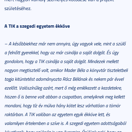
születéséhez.
A TIK a szegedi egyetem ékköve
– A későbbiekhez már nem annyira, úgy vagyok vele, mint a szülő
a felnőtt gyerekkel, hogy az már csinálja a saját dolgát. És úgy
gondolom, hogy a TIK csinálja a saját dolgát. Mindezek mellett
nagyon megtisztelő volt, amikor Mader Béla a könyvtár tiszteletbeli
tagja kitüntetést adományozta Rácz Bélának és nekem pár évvel
ezelőtt. Valószínűleg azért, mert ő még emlékezett a kezdetekre,
hiszen ő is benne volt abban a csapatban, amelyiknek meg kellett
mondani, hogy tíz év múlva hány kötet lesz várhatóan a tömör
raktárban. A TIK valóban az egyetem egyik ékköve lett, és
valamilyen értelemben a szíve is. A szegedi egyetem adottságaiból
következik, hogy szükség is van ilyesmire. Örülünk neki, hogy az