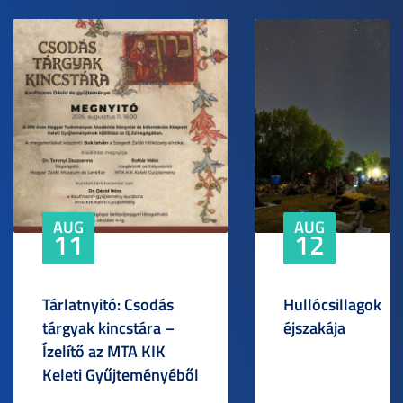
AUG
AUG
11
12
Tárlatnyitó: Csodás
Hullócsillagok
tárgyak kincstára –
éjszakája
Ízelítő az MTA KIK
Keleti Gyűjteményéből