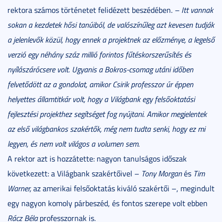
rektora számos történetet felidézett beszédében.
– Itt vannak
sokan a kezdetek hősi tanúiból, de valószínűleg azt kevesen tudják
a jelenlevők közül, hogy ennek a projektnek az előzménye, a legelső
verzió egy néhány száz millió forintos fűtéskorszerűsítés és
nyílászárócsere volt. Ugyanis a Bokros-csomag utáni időben
felvetődött az a gondolat, amikor Csirik professzor úr éppen
helyettes államtitkár volt, hogy a Világbank egy felsőoktatási
fejlesztési projekthez segítséget fog nyújtani. Amikor megjelentek
az első világbankos szakértők, még nem tudta senki, hogy ez mi
legyen, és nem volt világos a volumen sem.
A rektor azt is hozzátette: nagyon tanulságos időszak
következett: a Világbank szakértőivel –
Tony Morgan
és
Tim
Warner,
az amerikai felsőoktatás kiváló szakértői –, megindult
egy nagyon komoly párbeszéd, és fontos szerepe volt ebben
Rácz Béla
professzornak is.