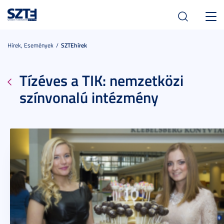
Toggl
navig
Hírek, Események
SZTEhírek
Tízéves a TIK: nemzetközi
színvonalú intézmény