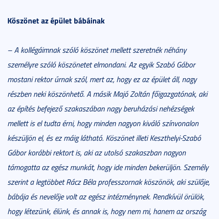
Köszönet az épület bábáinak
– A kollégáimnak szóló köszönet mellett szeretnék néhány
személyre szóló köszönetet elmondani. Az egyik Szabó Gábor
mostani rektor úrnak szól, mert az, hogy ez az épület áll, nagy
részben neki köszönhető. A másik Majó Zoltán főigazgatónak, aki
az építés befejező szakaszában nagy beruházási nehézségek
mellett is el tudta érni, hogy minden nagyon kiváló színvonalon
készüljön el, és ez máig látható. Köszönet illeti Keszthelyi-Szabó
Gábor korábbi rektort is, aki az utolsó szakaszban nagyon
támogatta az egész munkát, hogy ide minden bekerüljön. Személy
szerint a legtöbbet Rácz Béla professzornak köszönök, aki szülője,
bábája és nevelője volt az egész intézménynek. Rendkívül örülök,
hogy létezünk, élünk, és annak is, hogy nem mi, hanem az ország