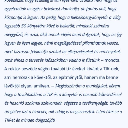
egyetemünk az egész belvárost dominálja, de fontos volt, hogy
központja is legyen. Az pedig, hogy a Klebelsberg-könyvtár a világ
legszebb 50 könyvtára közé is bekerült, mindenki számára
meggyőző, és azok, akik annak idején azon dolgoztak, hogy az így
legyen és ilyen legyen, némi megelégedéssel pillanthatnak vissza,
mert biztosan felülmúlja azokat az elképzeléseket és reményeket,
amit ehhez a tervezés időszakában valaha is fűztünk
–
mondta.
A rektor beszéde végén további tíz éveket kívánt a TIK-nek,
ami nemcsak a kövektől, az építménytől, hanem ma benne
lévőktől olyan, amilyen. –
Megköszönöm a munkájukat, kérem,
hogy a továbbiakban a TIK és a könyvtár is hasonló lelkesedéssel
és hasonló szakmai színvonalon végezze a tevékenységét, tovább
öregbítve azt a hírnevet, mit eddig is megszereztek. Isten éltesse a
TIK-et és minden dolgozóját!