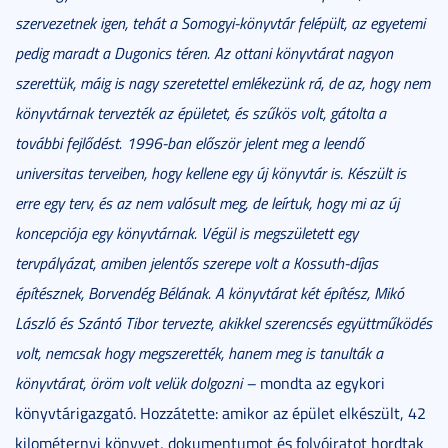
szervezetnek igen, tehát a Somogyi-könyvtár felépült, az egyetemi
pedig maradt a Dugonics téren. Az ottani könyvtárat nagyon
szerettük, máig is nagy szeretettel emlékezünk rá, de az, hogy nem
könyvtárnak tervezték az épületet, és szűkös volt, gátolta a
további fejlődést. 1996-ban először jelent meg a leendő
universitas terveiben, hogy kellene egy új könyvtár is. Készült is
erre egy terv, és az nem valósult meg, de leírtuk, hogy mi az új
koncepciója egy könyvtárnak. Végül is megszületett egy
tervpályázat, amiben jelentős szerepe volt a Kossuth-díjas
építésznek, Borvendég Bélának. A könyvtárat két építész, Mikó
László és Szántó Tibor tervezte, akikkel szerencsés együttműködés
volt, nemcsak hogy megszerették, hanem meg is tanulták a
könyvtárat, öröm volt velük dolgozni –
mondta az egykori
könyvtárigazgató. Hozzátette: amikor az épület elkészült, 42
kilométernyi könyvet, dokumentumot és folyóiratot hordtak