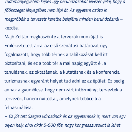
Tudományegyetem képes úgy beruházásokat levezényelni, hogy a
főösszeget lényegében nem lépi át. Az egyetem azóta is
megpróbált a tervezett keretbe beleférni minden beruházásnál
–
kezdte.
Majó Zoltán megköszönte a tervezők munkáját is.
Emlékeztetett arra: az első szenátusi határozat úgy
fogalmazott, hogy több térnek a találkozását kell itt
biztosítani, és ez a több tér a mai napig együtt él: a
tanulásnak, az oktatásnak, a kutatásnak és a konferencia
turizmusnak egyaránt helyet tud adni ez az épület. Ez pedig
annak a gyümölcse, hogy nem zárt intézményt terveztek a
tervezők, hanem nyitottat, amelynek többcélú a
felhasználása.
– Ez jót tett Szeged városának és az egyetemnek is, mert van egy
olyan hely, ahol akár 5-600 fős, nagy kongresszusokat is lehet