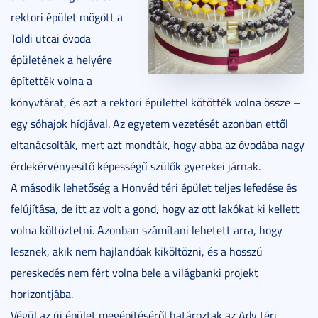
rektori épület mögött a
Toldi utcai óvoda
épületének a helyére
építették volna a
könyvtárat, és azt a rektori épülettel kötötték volna össze –
egy sóhajok hídjával. Az egyetem vezetését azonban ettől
eltanácsolták, mert azt mondták, hogy abba az óvodába nagy
érdekérvényesítő képességű szülők gyerekei járnak.
A második lehetőség a Honvéd téri épület teljes lefedése és
felújítása, de itt az volt a gond, hogy az ott lakókat ki kellett
volna költöztetni. Azonban számítani lehetett arra, hogy
lesznek, akik nem hajlandóak kiköltözni, és a hosszú
pereskedés nem fért volna bele a világbanki projekt
horizontjába.
Végül az új épület megépítéséről határoztak az Ady téri