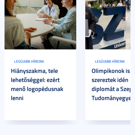
LEGÚJABB HÍREINK
LEGÚJABB HÍREINK
Hiányszakma, tele
Olimpikonok is
lehetőséggel: ezért
szereztek idén
menő logopédusnak
diplomát a Szege
lenni
Tudományegyet