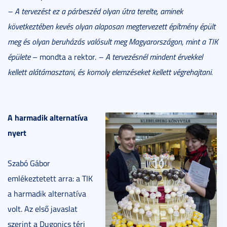
– A tervezést ez a párbeszéd olyan útra terelte, aminek
következtében kevés olyan alaposan megtervezett építmény épült
meg és olyan beruházás valósult meg Magyarországon, mint a TIK
épülete
– mondta a rektor.
– A tervezésnél mindent érvekkel
kellett alátámasztani, és komoly elemzéseket kellett végrehajtani.
A harmadik alternatíva
nyert
Szabó Gábor
emlékeztetett arra: a TIK
a harmadik alternatíva
volt. Az első javaslat
szerint a Dugonics téri