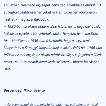
épületben található egységet bemutat. Továbbá az elmúlt 10
év legfontosabb eseményeket is kiállító térben idővonalon
nézhetik meg az érdeklődők.
– 1930-ban az akkori elődöm, Bibó István leírta, hogy méltó hely
kellene az egyetemi könyvtárnak, ami a Templom tér
– ma Dóm
tér – körül lenne. 1936-ban felvetődött, hogy az egyetemi
könyvtár és a Somogyi-könyvtár kapjon közös épületet. 1966-ban
feléledt ez a dolog, és az akkori pártbizottság el is fogadta a közös
tervet, 1972-re tervpályázati kiírás született
– idézte fel Mader
Béla.
Borvendég, Mikó, Szántó
– Az egyetemnek és a minisztériumnak nem volt pénze, a másik