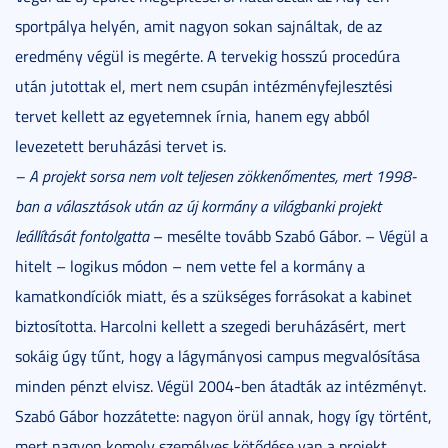
sportpálya helyén, amit nagyon sokan sajnáltak, de az
eredmény végül is megérte. A tervekig hosszú procedúra
után jutottak el, mert nem csupán intézményfejlesztési
tervet kellett az egyetemnek írnia, hanem egy abból
levezetett beruházási tervet is.
– A projekt sorsa nem volt teljesen zökkenőmentes, mert 1998-
ban a választások után az új kormány a világbanki projekt
leállítását fontolgatta
– mesélte tovább Szabó Gábor. – Végül a
hitelt – logikus módon – nem vette fel a kormány a
kamatkondíciók miatt, és a szükséges forrásokat a kabinet
biztosította. Harcolni kellett a szegedi beruházásért, mert
sokáig úgy tűnt, hogy a lágymányosi campus megvalósítása
minden pénzt elvisz. Végül 2004-ben átadták az intézményt.
Szabó Gábor hozzátette: nagyon örül annak, hogy így történt,
mert nagyon komoly személyes kötődése van a projekt