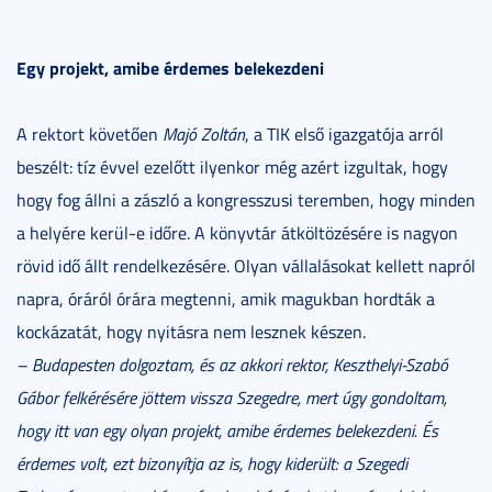
Egy projekt, amibe érdemes belekezdeni
A rektort követően
Majó Zoltán
, a TIK első igazgatója arról
beszélt: tíz évvel ezelőtt ilyenkor még azért izgultak, hogy
hogy fog állni a zászló a kongresszusi teremben, hogy minden
a helyére kerül-e időre. A könyvtár átköltözésére is nagyon
rövid idő állt rendelkezésére. Olyan vállalásokat kellett napról
napra, óráról órára megtenni, amik magukban hordták a
kockázatát, hogy nyitásra nem lesznek készen.
– Budapesten dolgoztam, és az akkori rektor, Keszthelyi-Szabó
Gábor felkérésére jöttem vissza Szegedre, mert úgy gondoltam,
hogy itt van egy olyan projekt, amibe érdemes belekezdeni. És
érdemes volt, ezt bizonyítja az is, hogy kiderült: a Szegedi