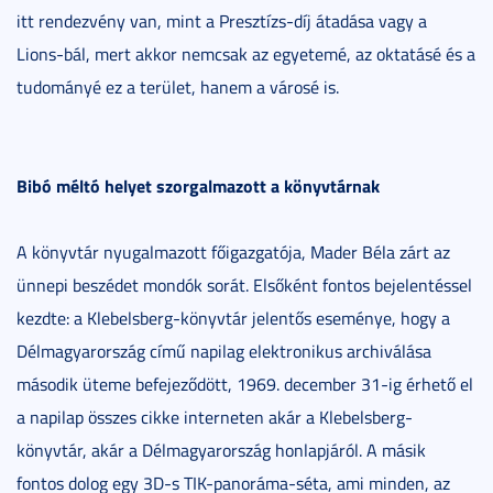
itt rendezvény van, mint a Presztízs-díj átadása vagy a
Lions-bál, mert akkor nemcsak az egyetemé, az oktatásé és a
tudományé ez a terület, hanem a városé is.
Bibó méltó helyet szorgalmazott a könyvtárnak
A könyvtár nyugalmazott főigazgatója, Mader Béla zárt az
ünnepi beszédet mondók sorát. Elsőként fontos bejelentéssel
kezdte: a Klebelsberg-könyvtár jelentős eseménye, hogy a
Délmagyarország című napilag elektronikus archiválása
második üteme befejeződött, 1969. december 31-ig érhető el
a napilap összes cikke interneten akár a Klebelsberg-
könyvtár, akár a Délmagyarország honlapjáról. A másik
fontos dolog egy 3D-s TIK-panoráma-séta, ami minden, az