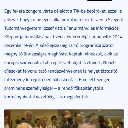
Egy fekete zongora várta délelőtt a TIK-be betérőket: ezzel is
jelezve, hogy különleges alkalomról van szó, hiszen a Szegedi
Tudományegyetem József Attila Tanulmányi és Információs
Központja fennállásának tizedik évfordulóját ünnepelte 2014.
december 9-én. A késő éjszakáig tartó programsorozatot
megnyitó ünnepségre meghívást kaptak mindazok, akik az
európai színvonalú, több építészeti díjat is elnyert, Nobel-
díjasokat felvonultató rendezvényeknek is helyet biztosító
intézmény létrejöttében bábáskodtak. Emellett Szeged
prominens személyiségei – a rendőrfőkapitánytól a
kormányhivatal vezetőéig – is megjelentek.