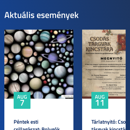
Aktuális események
AUG
AUG
7
11
Péntek esti
Tárlatnyitó: Csod
csillagászat: Bolygók
tárgyak kincstára