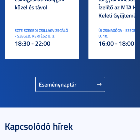
közel és távol
Ízelítő az MTA KI
Keleti Gyűjtemén
SZTE SZEGEDI CSILLAGVIZSGÁLÓ
ÚJ ZSINAGÓGA - SZEGED,
- SZEGED, KERTÉSZ U. 3.
U. 10.
18:30 - 22:00
16:00 - 18:00
Eseménynaptár
Kapcsolódó hírek