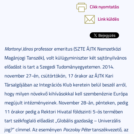
Cikk nyomtatás
Link küldés
Martonyi János
professor emeritus (SZTE ÁJTK Nemzetközi
Magánjogi Tanszék), volt külügyminiszter két sajtónyilvános
előadást is tart a Szegedi Tudományegyetemen. 2014.
november 27-én, csütörtökön, 17 órakor az ÁJTK Kari
Társalgójában az Integrációs Klub keretein belül beszél arról,
hogy milyen növekvő kihívásokkal kell szembenéznie Európa
megújult intézményeinek. November 28-án, pénteken, pedig
11 órakor pedig a Rektori Hivatal földszinti 5-ös termében
tart székfoglaló előadást „Globális gazdaság – Univerzális
jog?” címmel. Az eseményen
Paczolay Péter
tanszékvezető, az