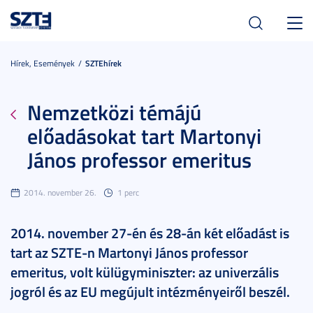
Toggl
navig
Hírek, Események
SZTEhírek
Nemzetközi témájú
előadásokat tart Martonyi
János professor emeritus
2014. november 26.
1 perc
2014. november 27-én és 28-án két előadást is
tart az SZTE-n Martonyi János professor
emeritus, volt külügyminiszter: az univerzális
jogról és az EU megújult intézményeiről beszél.