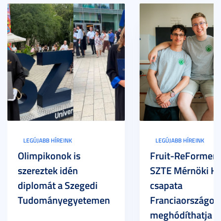
LEGÚJABB HÍREINK
LEGÚJABB HÍREINK
Olimpikonok is
Fruit-ReFormers:
szereztek idén
SZTE Mérnöki Ka
diplomát a Szegedi
csapata
Tudományegyetemen
Franciaországot 
meghódíthatja