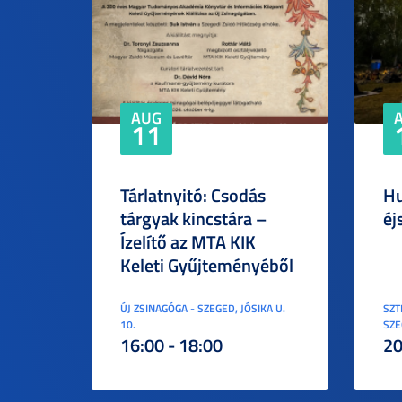
AUG
11
Tárlatnyitó: Csodás
Hu
tárgyak kincstára –
éj
Ízelítő az MTA KIK
Keleti Gyűjteményéből
ÚJ ZSINAGÓGA - SZEGED, JÓSIKA U.
SZT
10.
SZE
16:00 - 18:00
20