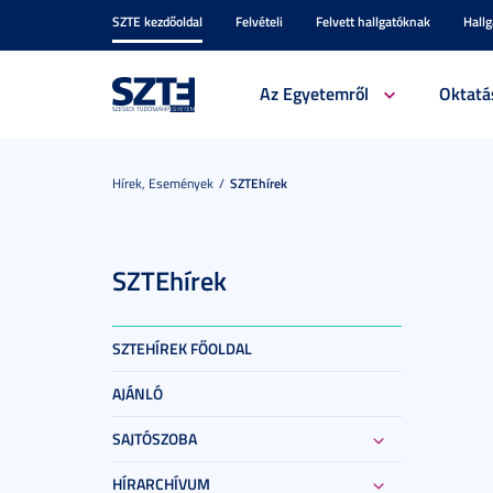
SZTE kezdőoldal
Felvételi
Felvett hallgatóknak
Hall
Az Egyetemről
Oktatá
Hírek, Események
SZTEhírek
SZTEhírek
SZTEHÍREK FŐOLDAL
AJÁNLÓ
SAJTÓSZOBA
HÍRARCHÍVUM