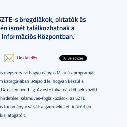
ZTE-s öregdiákok, oktatók és
én ismét találkozhatnak a
és Információs Központban.
Link küldés
is megszervezi hagyományos Mikulás-programját
om kategóriában „Rajzold le, hogyan készül a
4. december 1-ig. Az este folyamán többek között
hirdetése, kézműves-foglalkozások, az SZTE
os tudományai várják a gyermekeket, időközben
is látogatóit.