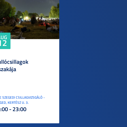
AUG
12
llócsillagok
szakája
E SZEGEDI CSILLAGVIZSGÁLÓ -
GED, KERTÉSZ U. 3.
:00 - 23:00