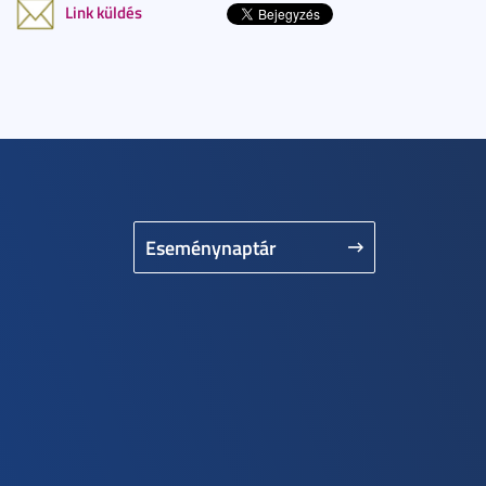
Link küldés
Eseménynaptár