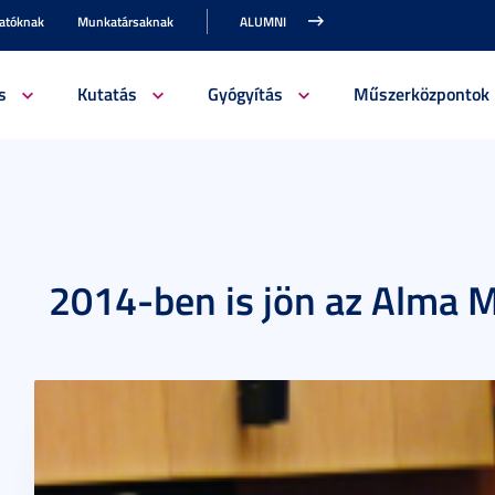
gatóknak
Munkatársaknak
ALUMNI
s
Kutatás
Gyógyítás
Műszerközpontok
2014-ben is jön az Alma 