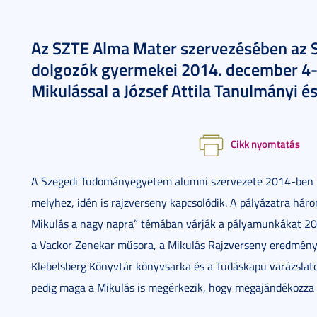
Az SZTE Alma Mater szervezésében az S
dolgozók gyermekei 2014. december 4-
Mikulással a József Attila Tanulmányi 
Cikk nyomtatás
A Szegedi Tudományegyetem alumni szervezete 2014-ben 
melyhez, idén is rajzverseny kapcsolódik. A pályázatra hár
Mikulás a nagy napra” témában várják a pályamunkákat 201
a Vackor Zenekar műsora, a Mikulás Rajzverseny eredmény
Klebelsberg Könyvtár könyvsarka és a Tudáskapu varázslat
pedig maga a Mikulás is megérkezik, hogy megajándékozza k