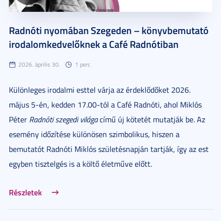
Radnóti nyomában Szegeden – könyvbemutató
irodalomkedvelőknek a Café Radnótiban
2026. április 30.
1 perc
Különleges irodalmi esttel várja az érdeklődőket 2026.
május 5-én, kedden 17.00-tól a Café Radnóti, ahol Miklós
Péter
Radnóti szegedi világa
című új kötetét mutatják be. Az
esemény időzítése különösen szimbolikus, hiszen a
bemutatót Radnóti Miklós születésnapján tartják, így az est
egyben tisztelgés is a költő életműve előtt.
Részletek