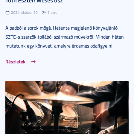
Tóth Eszter: Mesés ősz
2024. október 30.
3 perc
A padból a sorok mögé. Hetente megjelenő könyvajánló
SZTE-s szerzők tollából származó művekről. Minden héten
mutatunk egy könyvet, amelyre érdemes odafigyelni.
Részletek