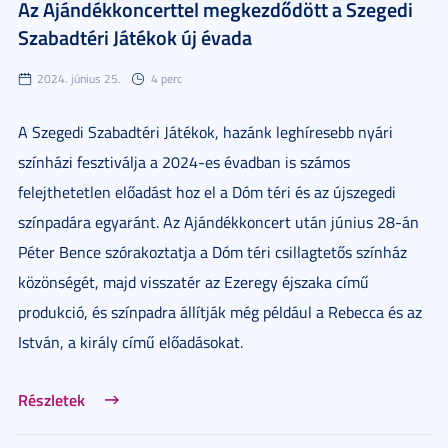
Az Ajándékkoncerttel megkezdődött a Szegedi
Szabadtéri Játékok új évada
2024. június 25.
4 perc
A Szegedi Szabadtéri Játékok, hazánk leghíresebb nyári
színházi fesztiválja a 2024-es évadban is számos
felejthetetlen előadást hoz el a Dóm téri és az újszegedi
színpadára egyaránt. Az Ajándékkoncert után június 28-án
Péter Bence szórakoztatja a Dóm téri csillagtetős színház
közönségét, majd visszatér az Ezeregy éjszaka című
produkció, és színpadra állítják még például a Rebecca és az
István, a király című előadásokat.
Részletek