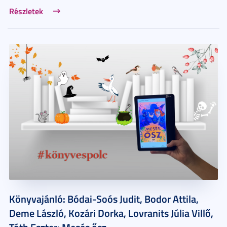
Részletek
Könyvajánló: Bódai-Soós Judit, Bodor Attila,
Deme László, Kozári Dorka, Lovranits Júlia Villő,