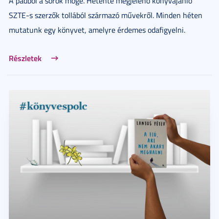
A padból a sorok mögé. Hetente megjelenő könyvajánló
SZTE-s szerzők tollából származó művekről. Minden héten
mutatunk egy könyvet, amelyre érdemes odafigyelni.
Részletek