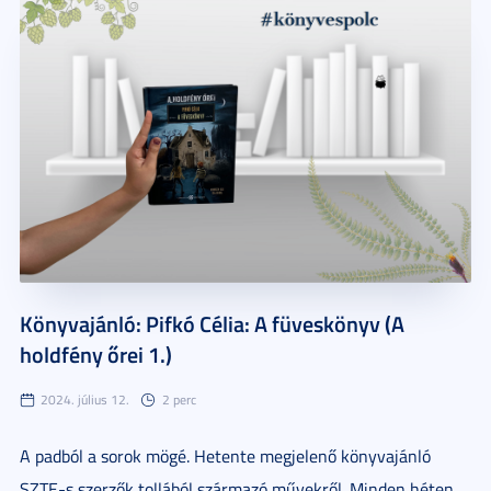
Könyvajánló: Pifkó Célia: A füveskönyv (A
holdfény őrei 1.)
2024. július 12.
2 perc
A padból a sorok mögé. Hetente megjelenő könyvajánló
SZTE-s szerzők tollából származó művekről. Minden héten