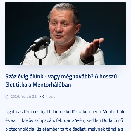
Száz évig élünk - vagy még tovább? A hosszú
élet titka a Mentorhálóban
2026. február 23.
1 perc
Izgalmas téma és újabb kiemelkedő szakember a Mentorháló
és az IH közös színpadán: február 24-én, kedden Duda Ernő
biotechnológiai üzletember tart előadást, melynek témája a