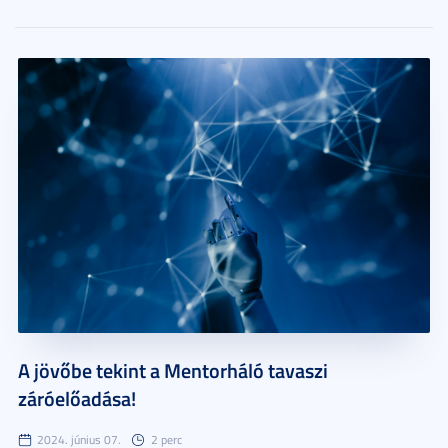
A jövőbe tekint a Mentorháló tavaszi
záróelőadása!
2024. június 07.
2 perc