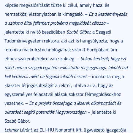
képzés megvalósítását tűzte ki célul, amely hazai és
nemzetközi viszonylatban is kimagasló. –
Ez a kezdeményezés
a szakma által felismert probléma megoldását célozza
–
jelentette ki nyitó beszédében
Szabó Gábor,
a Szegedi
Tudományegyetem rektora, aki azt is hangsúlyozta, hogy a
fotonika ma kulcstechnológiának számít Európában, ám
ehhez szakemberekre van szükség. –
Sokan kérdezik, hogy ezt
miért nem a szegedi egyetem valósította meg egymaga. Inkább azt
kell kérdezni: miért ne fogjunk inkább össze?
– indokolta meg a
klaszter létjogosultságát a rektor, utalva arra, hogy az
egyszemélyes feladatvállalások sokszor félmegoldásokhoz
vezetnek
. – Ez a projekt összefogja a lézerek alkalmazását és
oktatását segítő potenciált Magyarországon
– jelentette ki
Szabó Gábor.
Lehrner Lóránt,
az ELI-HU Nonprofit Kft. ügyvezető igazgatója