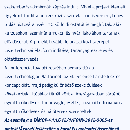
szakember/szakmérnök képzés indult. Mivel a projekt kiemelt
figyelmet fordít a nemzetközi viszonylatban is versenyképes
tudás biztosára, ezért 10 külföldi oktatót is meghívtak, akik
kurzusokon, szemináriumokon és nyári iskolákon tartanak
előadásokat. A projekt további feladatai közt szerepel
Lézertechnikai Platform indítása, tananyagtesztelés és
oktatásszervezés.
A konferencia további részében bemutatták a
Lézertechnológiai Platformot, az ELI Science Parkfejlesztési
koncepcióját, majd pedig különböző szekcióülések
következtek. Utóbbiak témái közt a lézerágazatban történő
együttműködések, tananyagfejlesztés, további tudományos
együttműködések és hálótervek szerepeltek.
Az eseményt a TÁMOP-4.1.1.C-12/1/KONV-2012-0005-es
projekt (Ágazati felkészítés a hazai ELI projekttel összefüggő