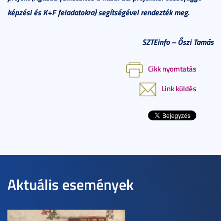
képzési és K+F feladatokra) segítségével rendezték meg.
SZTEinfo
– Őszi Tamás
Cikk nyomtatás
Link küldés
Aktuális események