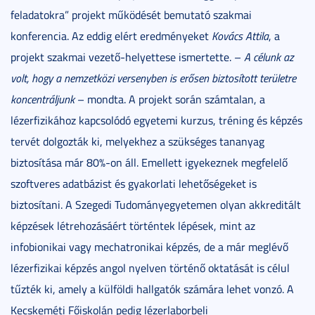
feladatokra” projekt működését bemutató szakmai
konferencia. Az eddig elért eredményeket
Kovács Attila
, a
projekt szakmai vezető-helyettese ismertette. –
A célunk az
volt, hogy a nemzetközi versenyben is erősen biztosított területre
koncentráljunk
– mondta. A projekt során számtalan, a
lézerfizikához kapcsolódó egyetemi kurzus, tréning és képzés
tervét dolgozták ki, melyekhez a szükséges tananyag
biztosítása már 80%-on áll. Emellett igyekeznek megfelelő
szoftveres adatbázist és gyakorlati lehetőségeket is
biztosítani. A Szegedi Tudományegyetemen olyan akkreditált
képzések létrehozásáért történtek lépések, mint az
infobionikai vagy mechatronikai képzés, de a már meglévő
lézerfizikai képzés angol nyelven történő oktatását is célul
tűzték ki, amely a külföldi hallgatók számára lehet vonzó. A
Kecskeméti Főiskolán pedig lézerlaborbeli