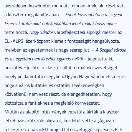
beszédében köszönetet mondott mindenkinek, aki részt vett
a klaszter megalapításában
. – Ennek köszönhetően a szegedi
lézeres kutatásokat hatékonyabban lehet majd kihasználni
–
tette hozzá.
Nagy Sándor
városfejlesztési alpolgármester az
ELI-ALPS lézerközpont kiemelt fontosságát hangsúlyozta,
melyben az egyetemnek is nagy szerep jut. –
A Szeged városa
és az egyetem nem létezhet egymás nélkül
– jelentette ki,
hozzátéve: jó látni a klaszter által formálódó szövetséget,
amely példamutató is egyben. Ugyan Nagy Sándor elismerte,
hogy a város kutatási és oktatási tevékenységben
közvetlenül nem vesz részt, de elengedhetetlen, hogy
biztosítsa a fentiekhez a megfelelő környezetet.
Miután az alapító intézmények vezetői aláírták a klaszter
létrehozásáról szóló okiratot, kezdetét vette a „Ágazati
felkészítés a hazai ELI projekttel összefüggő képzési és K+F