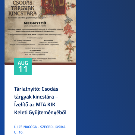
AUG
11
Tárlatnyitó: Csodás
tárgyak kincstára –
Ízelítő az MTA KIK
Keleti Gyűjteményéből
ÚJ ZSINAGÓGA - SZEGED, JÓSIKA
U. 10.