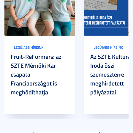
LEGÚJABB HÍREINK
LEGÚJABB HÍREINK
Fruit-ReFormers: az
Az SZTE Kulturál
SZTE Mérnöki Kar
Iroda őszi
csapata
szemeszterre
Franciaországot is
meghirdetett
meghódíthatja
pályázatai