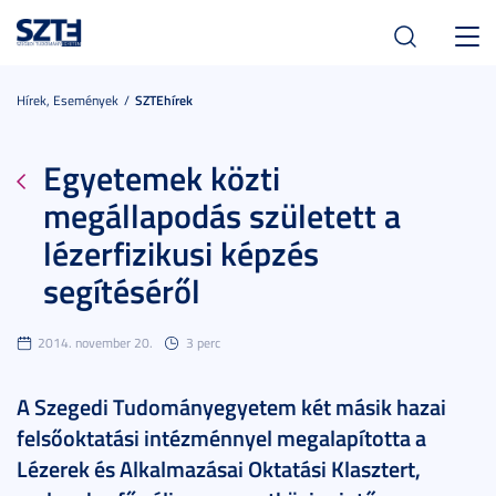
Toggl
navig
Hírek, Események
SZTEhírek
Egyetemek közti
megállapodás született a
lézerfizikusi képzés
segítéséről
2014. november 20.
3 perc
A Szegedi Tudományegyetem két másik hazai
felsőoktatási intézménnyel megalapította a
Lézerek és Alkalmazásai Oktatási Klasztert,