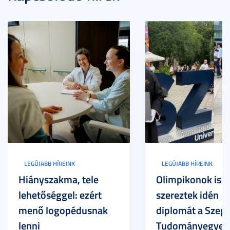
LEGÚJABB HÍREINK
LEGÚJABB HÍREINK
Hiányszakma, tele
Olimpikonok is
lehetőséggel: ezért
szereztek idén
menő logopédusnak
diplomát a Szege
lenni
Tudományegyet