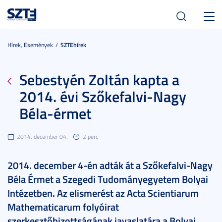
Toggl
navig
Hírek, Események
SZTEhírek
Sebestyén Zoltán kapta a
2014. évi Szőkefalvi-Nagy
Béla-érmet
2014. december 04.
2 perc
2014. december 4-én adták át a Szőkefalvi-Nagy
Béla Érmet a Szegedi Tudományegyetem Bolyai
Intézetben. Az elismerést az Acta Scientiarum
Mathematicarum folyóirat
szerkesztőbizottságának javaslatára a Bolyai