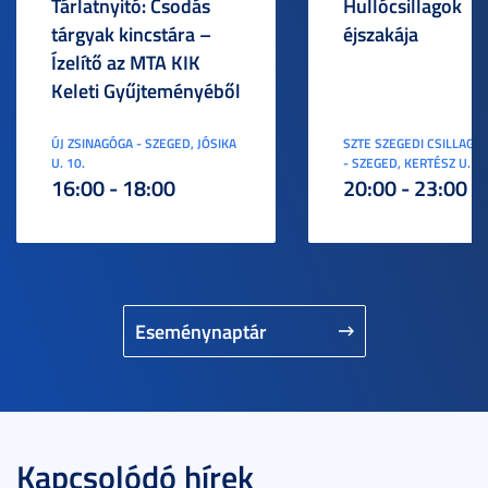
Tárlatnyitó: Csodás
Hullócsillagok
tárgyak kincstára –
éjszakája
Ízelítő az MTA KIK
Keleti Gyűjteményéből
ÚJ ZSINAGÓGA - SZEGED, JÓSIKA
SZTE SZEGEDI CSILLAGV
U. 10.
- SZEGED, KERTÉSZ U. 3.
16:00 - 18:00
20:00 - 23:00
Eseménynaptár
Kapcsolódó hírek