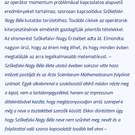
az operátor momentum problémával kapcsolatos alapvető
eredményeket tartalmaz, szorosan kapcsolódva
Szőkefalvi-
Nagy Béla
kutatási területéhez. További cikkek az operátorok
kiterjesztésének elméletét gazdagítják jelentős tételekkel.
Az elismerést Szőkefalvi-Nagy Erzsébet adta át. Elmondta:
nagyon örül, hogy az érem még élhet, és hogy minden évben
megtalálják az arra legalkalmasabb matematikust. –
Szőkefalvi-Nagy Béla élete utolsó éveiben sokszor vitte haza
intézeti postáját és az Acta Scientiarum Mathematicarum folyóirat
számait. Egyik alkalommal a szokásostól eltérő módon nézte meg
a lapot, nem a tartalomjegyzékkel, hanem az impresszum
áttekintésével kezdte, hogy megbizonyosodjon arról, szerepel-e
még a neve a tiszteletbeli szerzők között. Ekkor döntöttem úgy,
hogy Szőkefalvi-Nagy Béla neve nem szűnhet meg, nevét és a
folyóirattal való szoros kapcsolatát tovább kell vinni
–