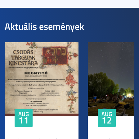
Aktuális események
AUG
AUG
11
12