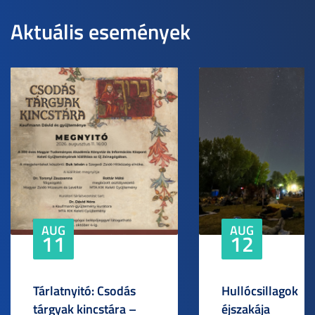
Aktuális események
AUG
AUG
11
12
Tárlatnyitó: Csodás
Hullócsillagok
tárgyak kincstára –
éjszakája