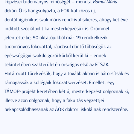
képzései tudományos minőségét – mondta
Barnai Mária
dékán. Ő is hangsúlyozta, a FOK-kal közös új,
dentálhigiénikus szak máris rendkívül sikeres, ahogy két éve
indított szociálpolitika mesterképzésük is. Örömmel
jelentette be, 50 oktatójukból már 19 rendkelkezik
tudományos fokozattal, ráadásul döntő többségük az
egészségügyi szakdolgozói körből kerül ki – ennek
tekintetében szakterületén országos első az ETSZK.
Határozott törekvésük, hogy a továbbiakban is bátorsítsák és
támogassák a kollégáik fokozatszerzését. Emellett egy
TÁMOP-projekt keretében két új mesterképzést dolgoznak ki,
illetve azon dolgoznak, hogy a fakultás végzettjei
bekapcsolódhassanak az ÁOK doktori iskoláinak rendszerébe.