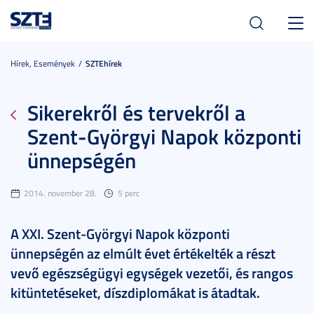
Toggl
navig
Hírek, Események
SZTEhírek
Sikerekről és tervekről a
Szent-Györgyi Napok központi
ünnepségén
2014. november 28.
5 perc
A XXI. Szent-Györgyi Napok központi
ünnepségén az elmúlt évet értékelték a részt
vevő egészségügyi egységek vezetői, és rangos
kitüntetéseket, díszdiplomákat is átadtak.