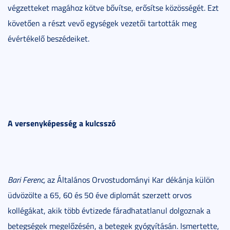
végzetteket magához kötve bővítse, erősítse közösségét. Ezt
követően a részt vevő egységek vezetői tartották meg
évértékelő beszédeiket.
A versenyképesség a kulcsszó
Bari Ferenc,
az Általános Orvostudományi Kar dékánja külön
üdvözölte a 65, 60 és 50 éve diplomát szerzett orvos
kollégákat, akik több évtizede fáradhatatlanul dolgoznak a
betegségek megelőzésén, a betegek gyógyításán. Ismertette,