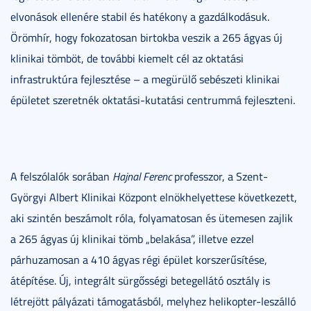
elvonások ellenére stabil és hatékony a gazdálkodásuk.
Örömhír, hogy fokozatosan birtokba veszik a 265 ágyas új
klinikai tömböt, de további kiemelt cél az oktatási
infrastruktúra fejlesztése – a megürülő sebészeti klinikai
épületet szeretnék oktatási-kutatási centrummá fejleszteni.
A felszólalók sorában
Hajnal Ferenc
professzor, a Szent-
Györgyi Albert Klinikai Központ elnökhelyettese következett,
aki szintén beszámolt róla, folyamatosan és ütemesen zajlik
a 265 ágyas új klinikai tömb „belakása”, illetve ezzel
párhuzamosan a 410 ágyas régi épület korszerűsítése,
átépítése. Új, integrált sürgősségi betegellátó osztály is
létrejött pályázati támogatásból, melyhez helikopter-leszálló