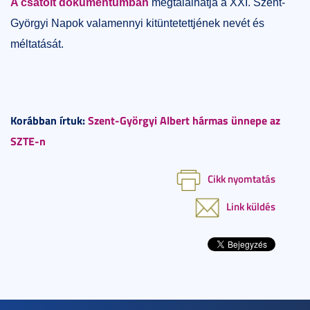
A csatolt dokumentumban
megtalálhatja a XXI. Szent-
Györgyi Napok valamennyi kitüntetettjének nevét és
méltatását.
Korábban írtuk:
Szent-Györgyi Albert hármas ünnepe az
SZTE-n
Cikk nyomtatás
Link küldés