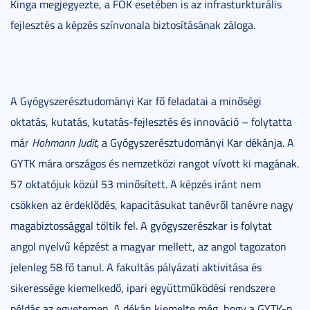
Kinga megjegyezte, a FOK esetében is az infrasturkturális
fejlesztés a képzés színvonala biztosításának záloga.
A Gyógyszerésztudományi Kar fő feladatai a minőségi
oktatás, kutatás, kutatás-fejlesztés és innováció – folytatta
már
Hohmann Judit,
a Gyógyszerésztudományi Kar dékánja. A
GYTK mára országos és nemzetközi rangot vívott ki magának.
57 oktatójuk közül 53 minősített. A képzés iránt nem
csökken az érdeklődés, kapacitásukat tanévről tanévre nagy
magabiztossággal töltik fel. A gyógyszerészkar is folytat
angol nyelvű képzést a magyar mellett, az angol tagozaton
jelenleg 58 fő tanul. A fakultás pályázati aktivitása és
sikeressége kiemelkedő, ipari együttműködési rendszere
példás az egyetemen. A dékán kiemelte még, hogy a GYTK-n