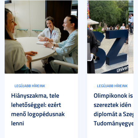
LEGÚJABB HÍREINK
LEGÚJABB HÍREINK
Hiányszakma, tele
Olimpikonok is
lehetőséggel: ezért
szereztek idén
menő logopédusnak
diplomát a Szege
lenni
Tudományegyet