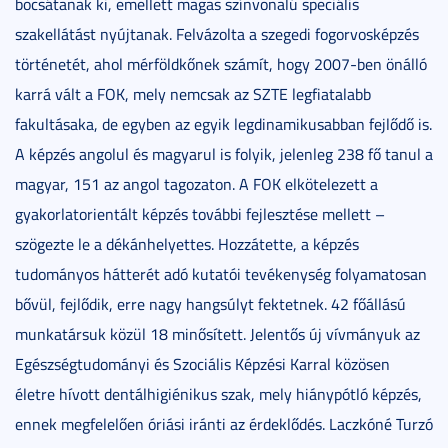
bocsátanak ki, emellett magas színvonalú speciális
szakellátást nyújtanak. Felvázolta a szegedi fogorvosképzés
történetét, ahol mérföldkőnek számít, hogy 2007-ben önálló
karrá vált a FOK, mely nemcsak az SZTE legfiatalabb
fakultásaka, de egyben az egyik legdinamikusabban fejlődő is.
A képzés angolul és magyarul is folyik, jelenleg 238 fő tanul a
magyar, 151 az angol tagozaton. A FOK elkötelezett a
gyakorlatorientált képzés további fejlesztése mellett –
szögezte le a dékánhelyettes. Hozzátette, a képzés
tudományos hátterét adó kutatói tevékenység folyamatosan
bővül, fejlődik, erre nagy hangsúlyt fektetnek. 42 főállású
munkatársuk közül 18 minősített. Jelentős új vívmányuk az
Egészségtudományi és Szociális Képzési Karral közösen
életre hívott dentálhigiénikus szak, mely hiánypótló képzés,
ennek megfelelően óriási iránti az érdeklődés. Laczkóné Turzó