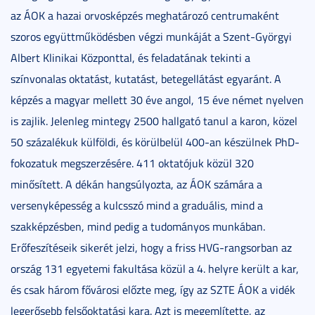
az ÁOK a hazai orvosképzés meghatározó centrumaként
szoros együttműködésben végzi munkáját a Szent-Györgyi
Albert Klinikai Központtal, és feladatának tekinti a
színvonalas oktatást, kutatást, betegellátást egyaránt. A
képzés a magyar mellett 30 éve angol, 15 éve német nyelven
is zajlik. Jelenleg mintegy 2500 hallgató tanul a karon, közel
50 százalékuk külföldi, és körülbelül 400-an készülnek PhD-
fokozatuk megszerzésére. 411 oktatójuk közül 320
minősített. A dékán hangsúlyozta, az ÁOK számára a
versenyképesség a kulcsszó mind a graduális, mind a
szakképzésben, mind pedig a tudományos munkában.
Erőfeszítéseik sikerét jelzi, hogy a friss HVG-rangsorban az
ország 131 egyetemi fakultása közül a 4. helyre került a kar,
és csak három fővárosi előzte meg, így az SZTE ÁOK a vidék
legerősebb felsőoktatási kara. Azt is megemlítette, az