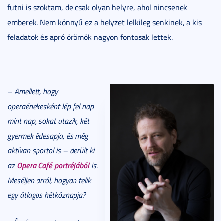
futni is szoktam, de csak olyan helyre, ahol nincsenek
emberek. Nem könnyű ez a helyzet lelkileg senkinek, a kis
feladatok és apró örömök nagyon fontosak lettek.
–
Amellett, hogy
operaénekesként lép fel nap
mint nap, sokat utazik, két
gyermek édesapja, és még
aktívan sportol is – derült ki
Opera Café portréjából
az
is.
Meséljen arról, hogyan telik
egy átlagos hétköznapja?