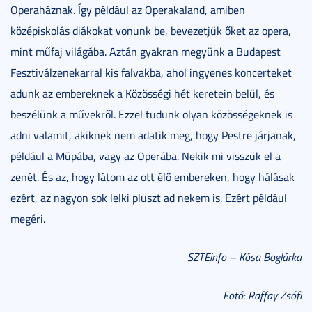
Operaháznak. Így például az Operakaland, amiben
középiskolás diákokat vonunk be, bevezetjük őket az opera,
mint műfaj világába. Aztán gyakran megyünk a Budapest
Fesztiválzenekarral kis falvakba, ahol ingyenes koncerteket
adunk az embereknek a Közösségi hét keretein belül, és
beszélünk a művekről. Ezzel tudunk olyan közösségeknek is
adni valamit, akiknek nem adatik meg, hogy Pestre járjanak,
például a Müpába, vagy az Operába. Nekik mi visszük el a
zenét. És az, hogy látom az ott élő embereken, hogy hálásak
ezért, az nagyon sok lelki pluszt ad nekem is. Ezért például
megéri.
SZTEinfo – Kósa Boglárka
Fotó: Raffay Zsófi