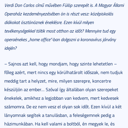
Verdi Don Carlos című művében Fülöp szerepét is. A Magyar Állami
Operaház kezdeményezésében ön is részt vesz: középiskolás
diákokat ösztönöznek éneklésre. Ezen kívül milyen
tevékenységekkel töltik most otthon az időt? Mennyire tud egy
operaénekes „home office”-ban dolgozni a koronavírus járvány
idején?
– Sajnos azt kell, hogy mondjam, hogy szinte lehetetlen –
főleg azért, mert nincs egy körülhatárolt időszak, nem tudjuk
meddig tart a helyzet, mire, milyen szerepre, koncertre
készüljön az ember… Szóval így általában olyan szerepeket
énekelek, amikhez a legjobban van kedvem, mert kedvesek
számomra. De ez nem vesz el olyan sok időt. Ezen kívül a két
lányomnak segítek a tanulásban, a feleségemnek pedig a
házimunkában. Ha kell valami a boltból, én megyek le, és