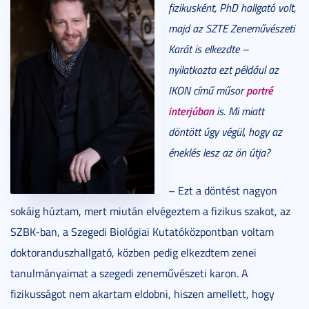
fizikusként, PhD hallgató volt,
majd az SZTE Zeneművészeti
Karát is elkezdte –
nyilatkozta ezt például az
portré
IKON című műsor
interjúban
is. Mi miatt
döntött úgy végül, hogy az
éneklés lesz az ön útja?
– Ezt a döntést nagyon
sokáig húztam, mert miután elvégeztem a fizikus szakot, az
SZBK-ban, a Szegedi Biológiai Kutatóközpontban voltam
doktoranduszhallgató, közben pedig elkezdtem zenei
tanulmányaimat a szegedi zeneművészeti karon. A
fizikusságot nem akartam eldobni, hiszen amellett, hogy