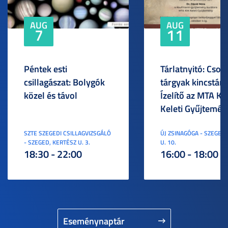
AUG
AUG
7
11
Péntek esti
Tárlatnyitó: Csod
csillagászat: Bolygók
tárgyak kincstára
közel és távol
Ízelítő az MTA KI
Keleti Gyűjtemén
SZTE SZEGEDI CSILLAGVIZSGÁLÓ
ÚJ ZSINAGÓGA - SZEGED,
- SZEGED, KERTÉSZ U. 3.
U. 10.
18:30 - 22:00
16:00 - 18:00
Eseménynaptár