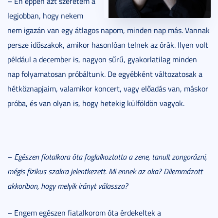
– Én éppen azt szeretem a
legjobban, hogy nekem
nem igazán van egy átlagos napom, minden nap más. Vannak
persze időszakok, amikor hasonlóan telnek az órák. Ilyen volt
például a december is, nagyon sűrű, gyakorlatilag minden
nap folyamatosan próbáltunk. De egyébként változatosak a
hétköznapjaim, valamikor koncert, vagy előadás van, máskor
próba, és van olyan is, hogy hetekig külföldön vagyok.
–
Egészen fiatalkora óta foglalkoztatta a zene, tanult zongorázni,
mégis fizikus szakra jelentkezett. Mi ennek az oka? Dilemmázott
akkoriban, hogy melyik irányt válassza?
– Engem egészen fiatalkorom óta érdekeltek a