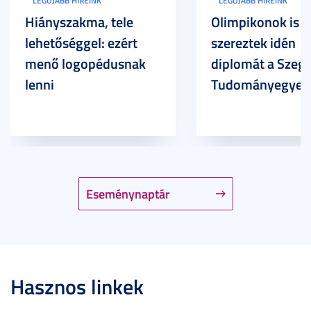
LEGÚJABB HÍREINK
LEGÚJABB HÍREINK
Hiányszakma, tele
Olimpikonok is
lehetőséggel: ezért
szereztek idén
menő logopédusnak
diplomát a Szege
lenni
Tudományegyet
Eseménynaptár
Hasznos linkek