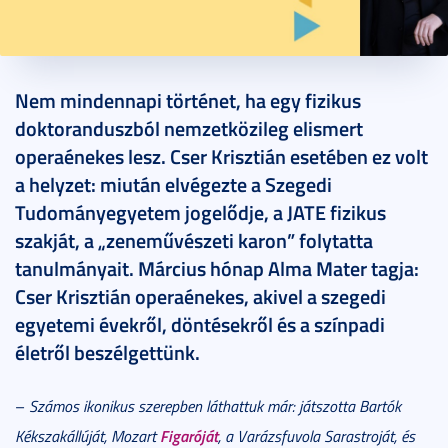
2020. március 30.
6 perc
Nem mindennapi történet, ha egy fizikus
doktoranduszból nemzetközileg elismert
operaénekes lesz. Cser Krisztián esetében ez volt
a helyzet: miután elvégezte a Szegedi
Tudományegyetem jogelődje, a JATE fizikus
szakját, a „zeneművészeti karon” folytatta
tanulmányait. Március hónap Alma Mater tagja:
Cser Krisztián operaénekes, akivel a szegedi
egyetemi évekről, döntésekről és a színpadi
életről beszélgettünk.
–
Számos ikonikus szerepben láthattuk már: játszotta Bartók
Figaróját
Kékszakállúját, Mozart
, a Varázsfuvola Sarastroját, és