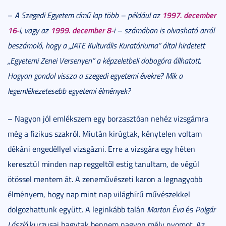
1997. december
–
A Szegedi Egyetem című lap több – például az
16-
1999. december 8-
i, vagy az
i – számában is olvasható arról
beszámoló, hogy a „JATE Kulturális Kuratóriuma” által hirdetett
„Egyetemi Zenei Versenyen” a képzeletbeli dobogóra állhatott.
Hogyan gondol vissza a szegedi egyetemi évekre? Mik a
legemlékezetesebb egyetemi élmények?
– Nagyon jól emlékszem egy borzasztóan nehéz vizsgámra
még a fizikus szakról. Miután kirúgtak, kénytelen voltam
dékáni engedéllyel vizsgázni. Erre a vizsgára egy héten
keresztül minden nap reggeltől estig tanultam, de végül
ötössel mentem át. A zeneművészeti karon a legnagyobb
élményem, hogy nap mint nap világhírű művészekkel
dolgozhattunk együtt. A leginkább talán
Marton Éva
és
Polgár
László
kurzusai hagytak bennem nagyon mély nyomot. Az