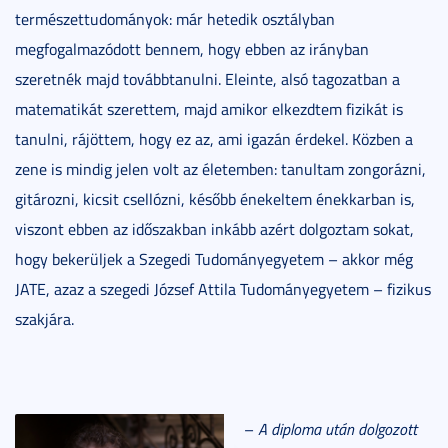
természettudományok: már hetedik osztályban
megfogalmazódott bennem, hogy ebben az irányban
szeretnék majd továbbtanulni. Eleinte, alsó tagozatban a
matematikát szerettem, majd amikor elkezdtem fizikát is
tanulni, rájöttem, hogy ez az, ami igazán érdekel. Közben a
zene is mindig jelen volt az életemben: tanultam zongorázni,
gitározni, kicsit csellózni, később énekeltem énekkarban is,
viszont ebben az időszakban inkább azért dolgoztam sokat,
hogy bekerüljek a Szegedi Tudományegyetem – akkor még
JATE, azaz a szegedi József Attila Tudományegyetem – fizikus
szakjára.
–
A diploma után dolgozott