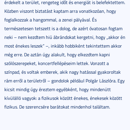
érdekelt a terület, rengeteg időt és energiát is belefektettem.
Közben viszont biztatást kaptam arra vonatkozóan, hogy
foglalkozzak a hangommal, a zenei pályával. És
természetesen tetszett is a dolog, de azért óvatosan fogtam
neki – nem kezdtem hiú ábrándokat kergetni, hogy „akkor én
most énekes leszek” –, inkább hobbiként tekintettem akkor
még erre. De aztán úgy alakult, hogy elkezdtem kapni
szólószerepeket, koncertfellépéseim lettek. Vonzott a
színpad, és voltak emberek, akik nagy hatással gyakoroltak
rám erről a területről – gondolok például Polgár Lászlóra. Egy
kicsit mindig úgy éreztem egyébként, hogy mindenütt
kívülálló vagyok: a fizikusok között énekes, énekesek között
fizikus. De szerencsére barátokat mindenhol találtam.