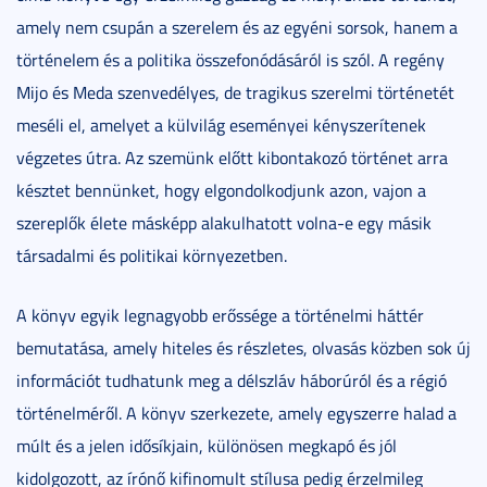
amely nem csupán a szerelem és az egyéni sorsok, hanem a
történelem és a politika összefonódásáról is szól. A regény
Mijo és Meda szenvedélyes, de tragikus szerelmi történetét
meséli el, amelyet a külvilág eseményei kényszerítenek
végzetes útra. Az szemünk előtt kibontakozó történet arra
késztet bennünket, hogy elgondolkodjunk azon, vajon a
szereplők élete másképp alakulhatott volna-e egy másik
társadalmi és politikai környezetben.
A könyv egyik legnagyobb erőssége a történelmi háttér
bemutatása, amely hiteles és részletes, olvasás közben sok új
információt tudhatunk meg a délszláv háborúról és a régió
történelméről. A könyv szerkezete, amely egyszerre halad a
múlt és a jelen idősíkjain, különösen megkapó és jól
kidolgozott, az írónő kifinomult stílusa pedig érzelmileg