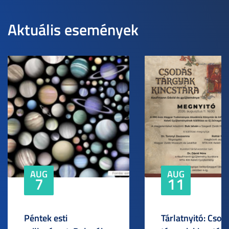
Aktuális események
AUG
AUG
7
11
Péntek esti
Tárlatnyitó: Csod