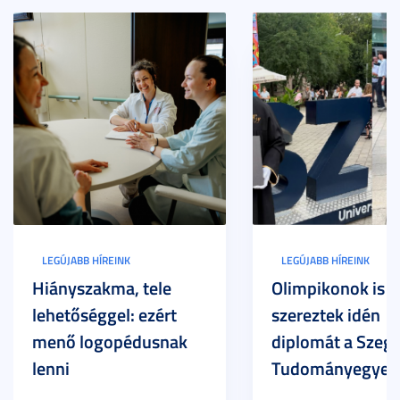
LEGÚJABB HÍREINK
LEGÚJABB HÍREINK
Hiányszakma, tele
Olimpikonok is
lehetőséggel: ezért
szereztek idén
menő logopédusnak
diplomát a Szege
lenni
Tudományegyet