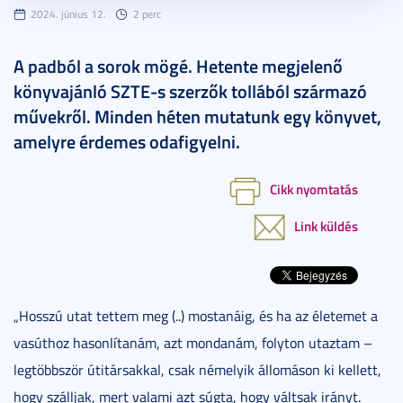
2024. június 12.
2 perc
A padból a sorok mögé. Hetente megjelenő
könyvajánló SZTE-s szerzők tollából származó
művekről. Minden héten mutatunk egy könyvet,
amelyre érdemes odafigyelni.
Cikk nyomtatás
Link küldés
„Hosszú utat tettem meg (..) mostanáig, és ha az életemet a
vasúthoz hasonlítanám, azt mondanám, folyton utaztam –
legtöbbször útitársakkal, csak némelyik állomáson ki kellett,
hogy szálljak, mert valami azt súgta, hogy váltsak irányt.