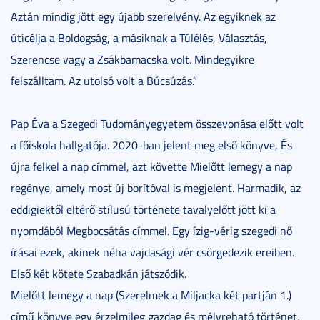
Aztán mindig jött egy újabb szerelvény. Az egyiknek az
úticélja a Boldogság, a másiknak a Túlélés, Választás,
Szerencse vagy a Zsákbamacska volt. Mindegyikre
felszálltam. Az utolsó volt a Búcsúzás.”
Pap Éva a Szegedi Tudományegyetem összevonása előtt volt
a főiskola hallgatója. 2020-ban jelent meg első könyve, És
újra felkel a nap címmel, azt követte Mielőtt lemegy a nap
regénye, amely most új borítóval is megjelent. Harmadik, az
eddigiektől eltérő stílusú története tavalyelőtt jött ki a
nyomdából Megbocsátás címmel. Egy ízig-vérig szegedi nő
írásai ezek, akinek néha vajdasági vér csörgedezik ereiben.
Első két kötete Szabadkán játszódik.
Mielőtt lemegy a nap (Szerelmek a Miljacka két partján 1.)
című könyve egy érzelmileg gazdag és mélyreható történet,