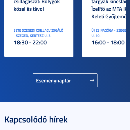
csillagászat: Bolygók
tárgyak kincstára
közel és távol
Ízelítő az MTA KI
Keleti Gyűjtemén
SZTE SZEGEDI CSILLAGVIZSGÁLÓ
ÚJ ZSINAGÓGA - SZEGED,
- SZEGED, KERTÉSZ U. 3.
U. 10.
18:30 - 22:00
16:00 - 18:00
Eseménynaptár
Kapcsolódó hírek