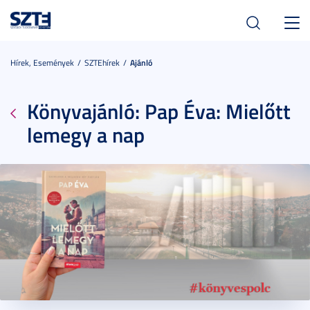
Toggl
navig
Hírek, Események
SZTEhírek
Ajánló
Könyvajánló: Pap Éva: Mielőtt
lemegy a nap