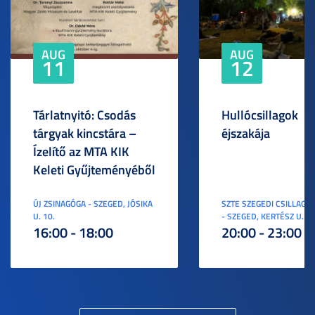
AUG
AUG
11
12
Tárlatnyitó: Csodás
Hullócsillagok
tárgyak kincstára –
éjszakája
Ízelítő az MTA KIK
Keleti Gyűjteményéből
ÚJ ZSINAGÓGA - SZEGED, JÓSIKA
SZTE SZEGEDI CSILLAGV
U. 10.
- SZEGED, KERTÉSZ U. 3.
16:00 - 18:00
20:00 - 23:00