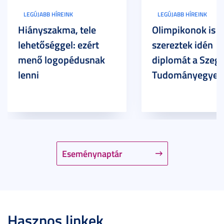
LEGÚJABB HÍREINK
LEGÚJABB HÍREINK
Hiányszakma, tele
Olimpikonok is
lehetőséggel: ezért
szereztek idén
menő logopédusnak
diplomát a Szege
lenni
Tudományegyet
Eseménynaptár
Hasznos linkek