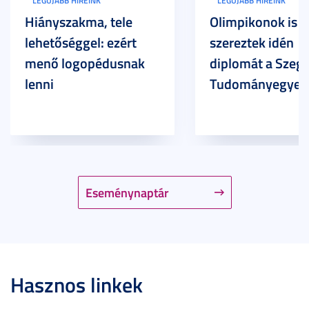
LEGÚJABB HÍREINK
LEGÚJABB HÍREINK
Hiányszakma, tele
Olimpikonok is
lehetőséggel: ezért
szereztek idén
menő logopédusnak
diplomát a Szege
lenni
Tudományegyet
Eseménynaptár
Hasznos linkek