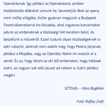
Operaháznak. Így például az Operakaland, amiben
középiskolás diákokat vonunk be, bevezetjük őket az opera,
mint műfaj világába. Aztán gyakran megyünk a Budapest
Fesztiválzenekarral kis falvakba, ahol ingyenes koncerteket
adunk az embereknek a Közösségi hét keretein belül, és
beszélünk a művekről. Ezzel tudunk olyan közösségeknek is
adni valamit, akiknek nem adatik meg, hogy Pestre járjanak,
például a Müpába, vagy az Operába. Nekik mi visszük el a
zenét. És az, hogy látom az ott élő embereken, hogy hálásak
ezért, az nagyon sok lelki pluszt ad nekem is. Ezért például
megéri.
SZTEinfo – Kósa Boglárka
Fotó: Raffay Zsófi