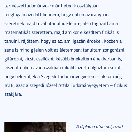
természettudományok: már hetedik osztályban
megfogalmazódott bennem, hogy ebben az irányban
szeretnék majd továbbtanulni. Eleinte, alsó tagozatban a
matematikát szerettem, majd amikor elkezdtem fizikát is
tanulni, rájöttem, hogy ez az, ami igazán érdekel. Közben a
zene is mindig jelen volt az életemben: tanultam zongorázni,
gitározni, kicsit csellózni, később énekeltem énekkarban is,
viszont ebben az időszakban inkább azért dolgoztam sokat,
hogy bekerüljek a Szegedi Tudományegyetem – akkor még
JATE, azaz a szegedi József Attila Tudományegyetem – fizikus
szakjára.
–
A diploma után dolgozott