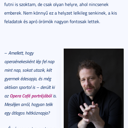
futni is szoktam, de csak olyan helyre, ahol nincsenek
emberek. Nem könnyű ez a helyzet lelkileg senkinek, a kis
feladatok és apró örömök nagyon fontosak lettek.
–
Amellett, hogy
operaénekesként lép fel nap
mint nap, sokat utazik, két
gyermek édesapja, és még
aktívan sportol is – derült ki
Opera Café portréjából
az
is.
Meséljen arról, hogyan telik
egy átlagos hétköznapja?