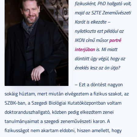
fizikusként, PhD hallgató volt,
majd az SZTE Zeneművészeti
Karát is elkezdte –
nyilatkozta ezt például az
portré
IKON című műsor
interjúban
is. Mi miatt
döntött úgy végül, hogy az
éneklés lesz az ön útja?
– Ezt a döntést nagyon
sokáig húztam, mert miután elvégeztem a fizikus szakot, az
SZBK-ban, a Szegedi Biológiai Kutatóközpontban voltam
doktoranduszhallgató, közben pedig elkezdtem zenei
tanulmányaimat a szegedi zeneművészeti karon. A
fizikusságot nem akartam eldobni, hiszen amellett, hogy