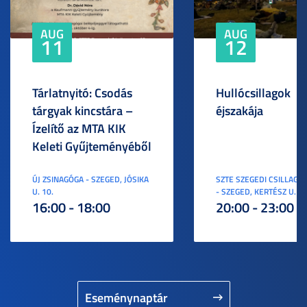
AUG
AUG
11
12
Tárlatnyitó: Csodás
Hullócsillagok
tárgyak kincstára –
éjszakája
Ízelítő az MTA KIK
Keleti Gyűjteményéből
ÚJ ZSINAGÓGA - SZEGED, JÓSIKA
SZTE SZEGEDI CSILLAGV
U. 10.
- SZEGED, KERTÉSZ U. 3.
16:00 - 18:00
20:00 - 23:00
Eseménynaptár