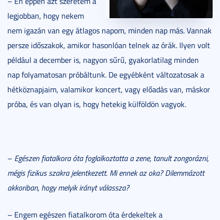
– Én éppen azt szeretem a
legjobban, hogy nekem
nem igazán van egy átlagos napom, minden nap más. Vannak
persze időszakok, amikor hasonlóan telnek az órák. Ilyen volt
például a december is, nagyon sűrű, gyakorlatilag minden
nap folyamatosan próbáltunk. De egyébként változatosak a
hétköznapjaim, valamikor koncert, vagy előadás van, máskor
próba, és van olyan is, hogy hetekig külföldön vagyok.
–
Egészen fiatalkora óta foglalkoztatta a zene, tanult zongorázni,
mégis fizikus szakra jelentkezett. Mi ennek az oka? Dilemmázott
akkoriban, hogy melyik irányt válassza?
– Engem egészen fiatalkorom óta érdekeltek a