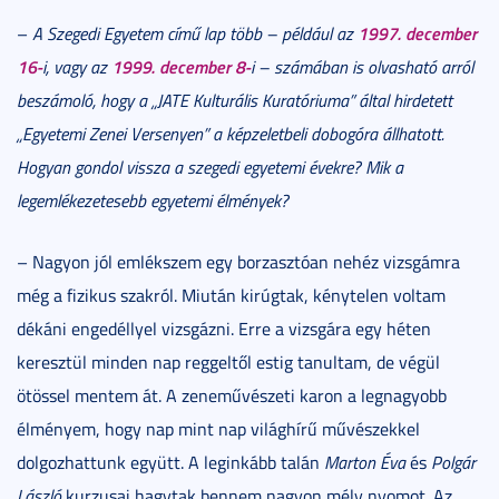
1997. december
–
A Szegedi Egyetem című lap több – például az
16-
1999. december 8-
i, vagy az
i – számában is olvasható arról
beszámoló, hogy a „JATE Kulturális Kuratóriuma” által hirdetett
„Egyetemi Zenei Versenyen” a képzeletbeli dobogóra állhatott.
Hogyan gondol vissza a szegedi egyetemi évekre? Mik a
legemlékezetesebb egyetemi élmények?
– Nagyon jól emlékszem egy borzasztóan nehéz vizsgámra
még a fizikus szakról. Miután kirúgtak, kénytelen voltam
dékáni engedéllyel vizsgázni. Erre a vizsgára egy héten
keresztül minden nap reggeltől estig tanultam, de végül
ötössel mentem át. A zeneművészeti karon a legnagyobb
élményem, hogy nap mint nap világhírű művészekkel
dolgozhattunk együtt. A leginkább talán
Marton Éva
és
Polgár
László
kurzusai hagytak bennem nagyon mély nyomot. Az