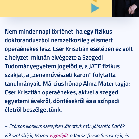
2020. március 30.
6 perc
Nem mindennapi történet, ha egy fizikus
doktoranduszból nemzetközileg elismert
operaénekes lesz. Cser Krisztián esetében ez volt
a helyzet: miután elvégezte a Szegedi
Tudományegyetem jogelődje, a JATE fizikus
szakját, a „zeneművészeti karon” folytatta
tanulmányait. Március hónap Alma Mater tagja:
Cser Krisztián operaénekes, akivel a szegedi
egyetemi évekről, döntésekről és a színpadi
életről beszélgettünk.
–
Számos ikonikus szerepben láthattuk már: játszotta Bartók
Figaróját
Kékszakállúját, Mozart
, a Varázsfuvola Sarastroját, és