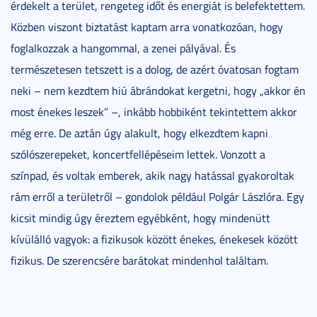
érdekelt a terület, rengeteg időt és energiát is belefektettem.
Közben viszont biztatást kaptam arra vonatkozóan, hogy
foglalkozzak a hangommal, a zenei pályával. És
természetesen tetszett is a dolog, de azért óvatosan fogtam
neki – nem kezdtem hiú ábrándokat kergetni, hogy „akkor én
most énekes leszek” –, inkább hobbiként tekintettem akkor
még erre. De aztán úgy alakult, hogy elkezdtem kapni
szólószerepeket, koncertfellépéseim lettek. Vonzott a
színpad, és voltak emberek, akik nagy hatással gyakoroltak
rám erről a területről – gondolok például Polgár Lászlóra. Egy
kicsit mindig úgy éreztem egyébként, hogy mindenütt
kívülálló vagyok: a fizikusok között énekes, énekesek között
fizikus. De szerencsére barátokat mindenhol találtam.