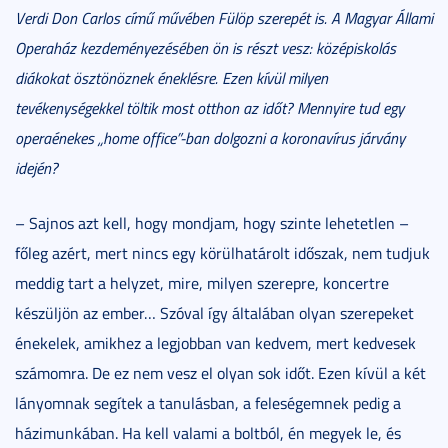
Verdi Don Carlos című művében Fülöp szerepét is. A Magyar Állami
Operaház kezdeményezésében ön is részt vesz: középiskolás
diákokat ösztönöznek éneklésre. Ezen kívül milyen
tevékenységekkel töltik most otthon az időt? Mennyire tud egy
operaénekes „home office”-ban dolgozni a koronavírus járvány
idején?
– Sajnos azt kell, hogy mondjam, hogy szinte lehetetlen –
főleg azért, mert nincs egy körülhatárolt időszak, nem tudjuk
meddig tart a helyzet, mire, milyen szerepre, koncertre
készüljön az ember… Szóval így általában olyan szerepeket
énekelek, amikhez a legjobban van kedvem, mert kedvesek
számomra. De ez nem vesz el olyan sok időt. Ezen kívül a két
lányomnak segítek a tanulásban, a feleségemnek pedig a
házimunkában. Ha kell valami a boltból, én megyek le, és