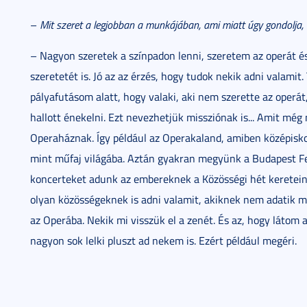
–
Mit szeret a legjobban a munkájában, ami miatt úgy gondolja, 
– Nagyon szeretek a színpadon lenni, szeretem az operát é
szeretetét is. Jó az az érzés, hogy tudok nekik adni valam
pályafutásom alatt, hogy valaki, aki nem szerette az operá
hallott énekelni. Ezt nevezhetjük missziónak is... Amit még
Operaháznak. Így például az Operakaland, amiben középisko
mint műfaj világába. Aztán gyakran megyünk a Budapest Fes
koncerteket adunk az embereknek a Közösségi hét keretein 
olyan közösségeknek is adni valamit, akiknek nem adatik m
az Operába. Nekik mi visszük el a zenét. És az, hogy látom 
nagyon sok lelki pluszt ad nekem is. Ezért például megéri.