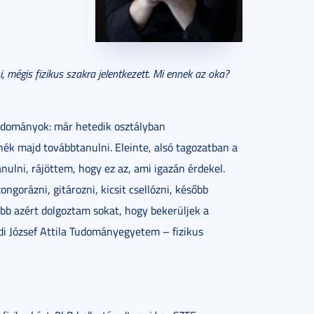
, mégis fizikus szakra jelentkezett. Mi ennek az oka?
udományok: már hetedik osztályban
k majd továbbtanulni. Eleinte, alsó tagozatban a
ulni, rájöttem, hogy ez az, ami igazán érdekel.
ngorázni, gitározni, kicsit csellózni, később
bb azért dolgoztam sokat, hogy bekerüljek a
i József Attila Tudományegyetem – fizikus