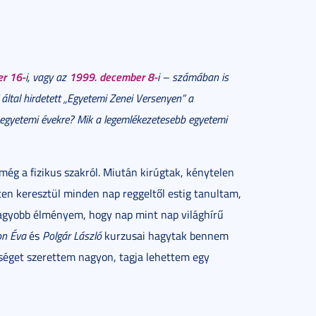
r 16-
1999. december 8-
i, vagy az
i – számában is
által hirdetett „Egyetemi Zenei Versenyen” a
egyetemi évekre? Mik a legemlékezetesebb egyetemi
g a fizikus szakról. Miután kirúgtak, kénytelen
ten keresztül minden nap reggeltől estig tanultam,
agyobb élményem, hogy nap mint nap világhírű
on Éva
és
Polgár László
kurzusai hagytak bennem
séget szerettem nagyon, tagja lehettem egy