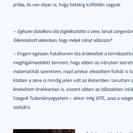
próba, és van olyan is, hogy hetekig külföldön vagyok.
–
Egészen fiatalkora óta foglalkoztatta a zene, tanult zongorázni
Dilemmázott akkoriban, hogy melyik irányt válassza?
– Engem egészen fiatalkorom óta érdekeltek a természett
megfogalmazódott bennem, hogy ebben az irányban szeretné
matematikát szerettem, majd amikor elkezdtem fizikát is tan
Közben a zene is mindig jelen volt az életemben: tanultam zo
énekeltem énekkarban is, viszont ebben az időszakban inká
Szegedi Tudományegyetem – akkor még JATE, azaz a szeged
szakjára.