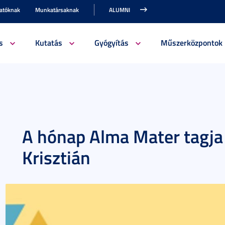
gatóknak
Munkatársaknak
ALUMNI
s
Kutatás
Gyógyítás
Műszerközpontok
A hónap Alma Mater tagja
Krisztián