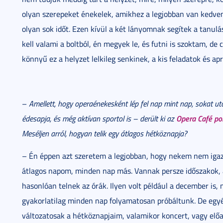
olyan szerepeket énekelek, amikhez a legjobban van kedv
olyan sok időt. Ezen kívül a két lányomnak segítek a tanu
kell valami a boltból, én megyek le, és futni is szoktam, d
könnyű ez a helyzet lelkileg senkinek, a kis feladatok és a
–
Amellett, hogy operaénekesként lép fel nap mint nap, sokat ut
Opera Café por
édesapja, és még aktívan sportol is – derült ki az
Meséljen arról, hogyan telik egy átlagos hétköznapja?
– Én éppen azt szeretem a legjobban, hogy nekem nem iga
átlagos napom, minden nap más. Vannak persze időszakok,
hasonlóan telnek az órák. Ilyen volt például a december is,
gyakorlatilag minden nap folyamatosan próbáltunk. De egy
változatosak a hétköznapjaim, valamikor koncert, vagy elő