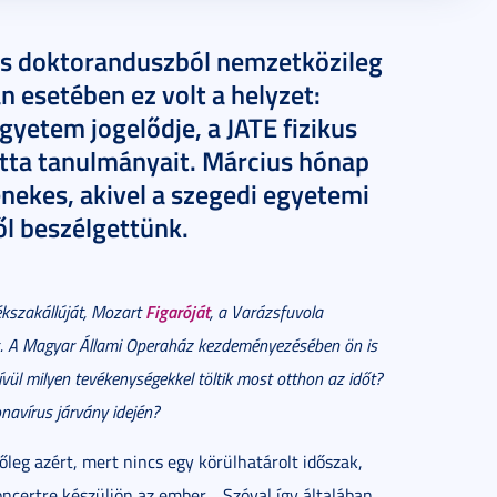
us doktoranduszból nemzetközileg
n esetében ez volt a helyzet:
yetem jogelődje, a JATE fizikus
atta tanulmányait. Március hónap
énekes, akivel a szegedi egyetemi
ől beszélgettünk.
Figaróját
ékszakállúját, Mozart
, a Varázsfuvola
is. A Magyar Állami Operaház kezdeményezésében ön is
vül milyen tevékenységekkel töltik most otthon az időt?
navírus járvány idején?
őleg azért, mert nincs egy körülhatárolt időszak,
oncertre készüljön az ember… Szóval így általában