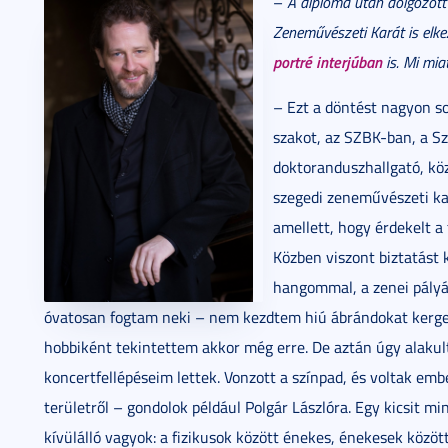
–
A diploma után dolgozott 
Zeneművészeti Karát is elke
portré interjúban
is. Mi mia
– Ezt a döntést nagyon s
szakot, az SZBK-ban, a S
doktoranduszhallgató, kö
szegedi zeneművészeti ka
amellett, hogy érdekelt a 
Közben viszont biztatást
hangommal, a zenei pályáv
óvatosan fogtam neki – nem kezdtem hiú ábrándokat kerget
hobbiként tekintettem akkor még erre. De aztán úgy alakul
koncertfellépéseim lettek. Vonzott a színpad, és voltak emb
területről – gondolok például Polgár Lászlóra. Egy kicsit 
kívülálló vagyok: a fizikusok között énekes, énekesek közöt