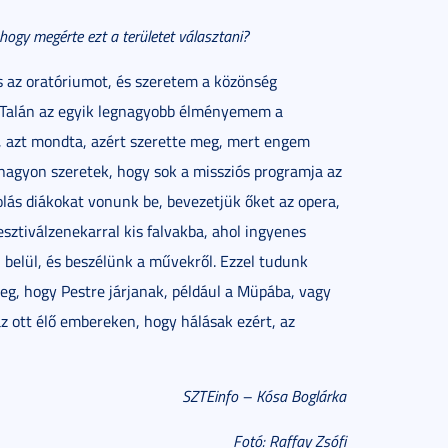
hogy megérte ezt a területet választani?
s az oratóriumot, és szeretem a közönség
it. Talán az egyik legnagyobb élményemem a
t, azt mondta, azért szerette meg, mert engem
 nagyon szeretek, hogy sok a missziós programja az
lás diákokat vonunk be, bevezetjük őket az opera,
ztiválzenekarral kis falvakba, ahol ingyenes
belül, és beszélünk a művekről. Ezzel tudunk
eg, hogy Pestre járjanak, például a Müpába, vagy
az ott élő embereken, hogy hálásak ezért, az
SZTEinfo – Kósa Boglárka
Fotó: Raffay Zsófi