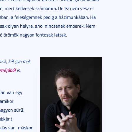
em, mert kedvesek számomra. De ez nem vesz el
lásban, a feleségemnek pedig a házimunkában. Ha
e csak olyan helyre, ahol nincsenek emberek. Nem
pró örömök nagyon fontosak lettek.
azik, két gyermek
tréjából
is.
zán van egy
 amikor
 nagyon sűrű,
ébként
adás van, máskor