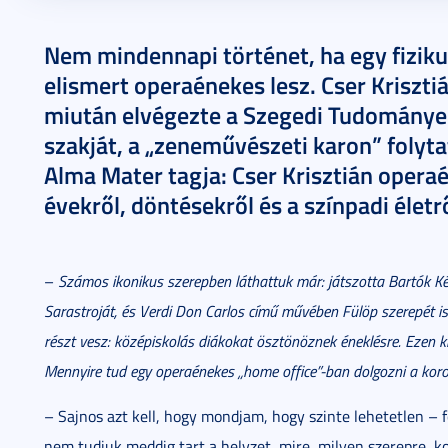
2020. március 30.
6 perc
Nem mindennapi történet, ha egy fizik
elismert operaénekes lesz. Cser Krisztiá
miután elvégezte a Szegedi Tudományeg
szakját, a „zeneművészeti karon” folyt
Alma Mater tagja: Cser Krisztián opera
évekről, döntésekről és a színpadi életr
–
Számos ikonikus szerepben láthattuk már: játszotta Bartók K
Sarastroját, és Verdi Don Carlos című művében Fülöp szerepét 
részt vesz: középiskolás diákokat ösztönöznek éneklésre. Ezen kí
Mennyire tud egy operaénekes „home office”-ban dolgozni a koro
– Sajnos azt kell, hogy mondjam, hogy szinte lehetetlen – f
nem tudjuk meddig tart a helyzet, mire, milyen szerepre, k