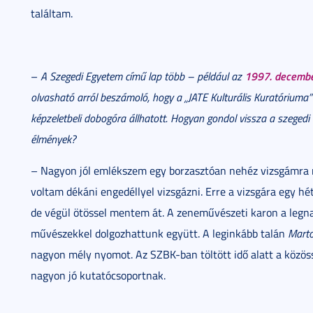
találtam.
1997. decembe
–
A Szegedi Egyetem című lap több – például az
olvasható arról beszámoló, hogy a „JATE Kulturális Kuratóriuma” 
képzeletbeli dobogóra állhatott.
Hogyan gondol vissza a szegedi 
élmények?
– Nagyon jól emlékszem egy borzasztóan nehéz vizsgámra mé
voltam dékáni engedéllyel vizsgázni. Erre a vizsgára egy hé
de végül ötössel mentem át. A zeneművészeti karon a legn
művészekkel dolgozhattunk együtt. A leginkább talán
Mart
nagyon mély nyomot. Az SZBK-ban töltött idő alatt a közös
nagyon jó kutatócsoportnak.