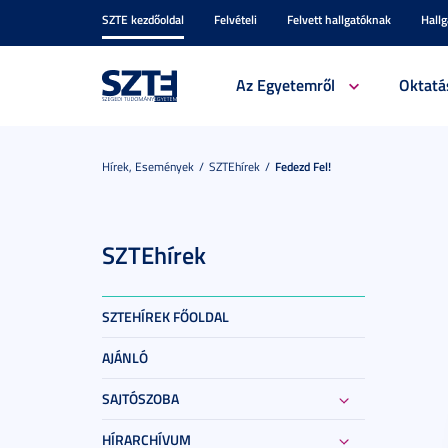
SZTE kezdőoldal
Felvételi
Felvett hallgatóknak
Hall
Az Egyetemről
Oktatá
Hírek, Események
SZTEhírek
Fedezd Fel!
SZTEhírek
SZTEHÍREK FŐOLDAL
AJÁNLÓ
SAJTÓSZOBA
HÍRARCHÍVUM