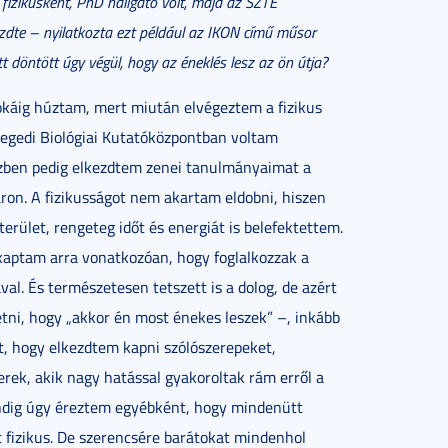
fizikusként, PhD hallgató volt, majd az SZTE
zdte – nyilatkozta ezt például az IKON című műsor
tt döntött úgy végül, hogy az éneklés lesz az ön útja?
okáig húztam, mert miután elvégeztem a fizikus
zegedi Biológiai Kutatóközpontban voltam
zben pedig elkezdtem zenei tanulmányaimat a
ron. A fizikusságot nem akartam eldobni, hiszen
terület, rengeteg időt és energiát is belefektettem.
 kaptam arra vonatkozóan, hogy foglalkozzak a
al. És természetesen tetszett is a dolog, de azért
ni, hogy „akkor én most énekes leszek” –, inkább
t, hogy elkezdtem kapni szólószerepeket,
erek, akik nagy hatással gyakoroltak rám erről a
mindig úgy éreztem egyébként, hogy mindenütt
t fizikus. De szerencsére barátokat mindenhol