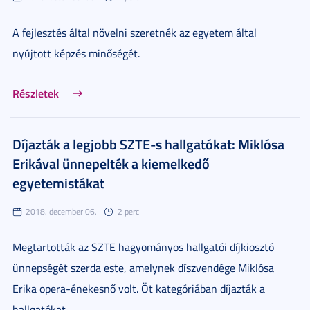
A fejlesztés által növelni szeretnék az egyetem által
nyújtott képzés minőségét.
Részletek
Díjazták a legjobb SZTE-s hallgatókat: Miklósa
Erikával ünnepelték a kiemelkedő
egyetemistákat
2018. december 06.
2 perc
Megtartották az SZTE hagyományos hallgatói díjkiosztó
ünnepségét szerda este, amelynek díszvendége Miklósa
Erika opera-énekesnő volt. Öt kategóriában díjazták a
hallgatókat.