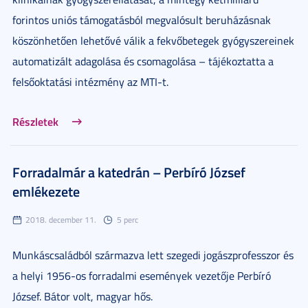
forintos uniós támogatásból megvalósult beruházásnak
köszönhetően lehetővé válik a fekvőbetegek gyógyszereinek
automatizált adagolása és csomagolása – tájékoztatta a
felsőoktatási intézmény az MTI-t.
Részletek
Forradalmár a katedrán – Perbíró József
emlékezete
2018. december 11.
5 perc
Munkáscsaládból származva lett szegedi jogászprofesszor és
a helyi 1956-os forradalmi események vezetője Perbíró
József. Bátor volt, magyar hős.