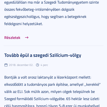
egyedülállóan ma már a Szegedi Tudományegyetem szinte
összes fekvőbeteg-intézményében dolgozik
egészségpszichológus, hogy segítsen a betegeknek
feldolgozni helyzetüket.
Részletek
Tovább épül a szegedi Szilícium-völgy
2018. december 02.
4 perc
Bontják a volt orosz laktanyát a lézerközpont mellett:
elkezdődött a tudományos park építése, amellyel ,,kerekké"
válik az ELI. Sok múlik azon, milyen cégek települnek be
Szeged formálódó Szilícium-völgyébe. 65 hektár lesz üzleti
célú hasznosításra, hosszú távon 5-8 ezer új munkahellyel