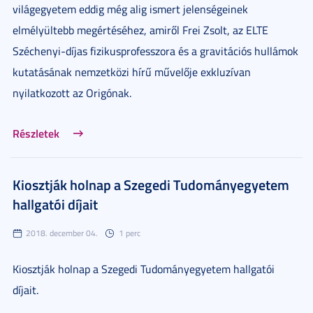
világegyetem eddig még alig ismert jelenségeinek
elmélyültebb megértéséhez, amiről Frei Zsolt, az ELTE
Széchenyi-díjas fizikusprofesszora és a gravitációs hullámok
kutatásának nemzetközi hírű művelője exkluzívan
nyilatkozott az Origónak.
Részletek
Kiosztják holnap a Szegedi Tudományegyetem
hallgatói díjait
2018. december 04.
1 perc
Kiosztják holnap a Szegedi Tudományegyetem hallgatói
díjait.