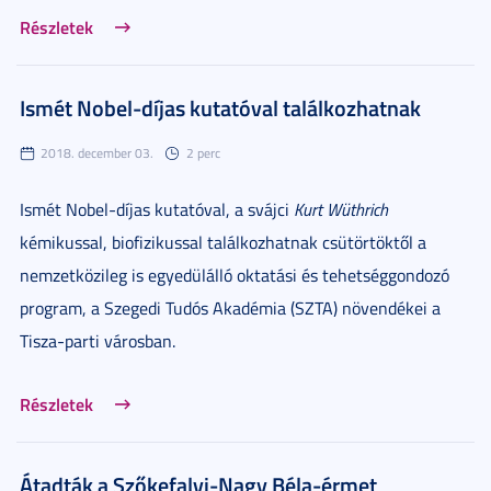
Részletek
Ismét Nobel-díjas kutatóval találkozhatnak
2018. december 03.
2 perc
Ismét Nobel-díjas kutatóval, a svájci
Kurt Wüthrich
kémikussal, biofizikussal találkozhatnak csütörtöktől a
nemzetközileg is egyedülálló oktatási és tehetséggondozó
program, a Szegedi Tudós Akadémia (SZTA) növendékei a
Tisza-parti városban.
Részletek
Átadták a Szőkefalvi-Nagy Béla-érmet