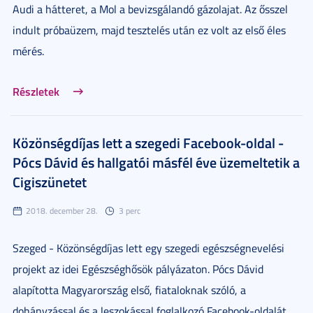
Audi a hátteret, a Mol a bevizsgálandó gázolajat. Az ősszel
indult próbaüzem, majd tesztelés után ez volt az első éles
mérés.
Részletek
Közönségdíjas lett a szegedi Facebook-oldal -
Pócs Dávid és hallgatói másfél éve üzemeltetik a
Cigiszünetet
2018. december 28.
3 perc
Szeged - Közönségdíjas lett egy szegedi egészségnevelési
projekt az idei Egészséghősök pályázaton. Pócs Dávid
alapította Magyarország első, fiataloknak szóló, a
dohányzással és a leszokással foglalkozó Facebook-oldalát,