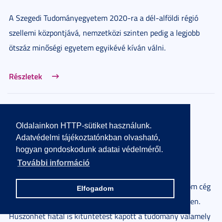
A Szegedi Tudományegyetem 2020-ra a dél-alföldi régió
szellemi központjává, nemzetközi szinten pedig a legjobb
ötszáz minőségi egyetem egyikévé kíván válni.
Részletek
Cégeket és fiatalokat díjaztak a Magyar
Tudomány Napján - Szeged a tudomány
Oldalainkon HTTP-sütiket használunk.
fellegvára
Adatvédelmi tájékoztatónkban olvasható,
hogyan gondoskodunk adatai védelméről.
2018. november 06.
3 perc
További információ
Átadták kedden az Dél-alföldi Innovációs Díjakat, három cég
Elfogadom
és egy természetes személy részesült idén elismerésben.
Huszonhét fiatal is kitüntetést kapott a tudomány valamely