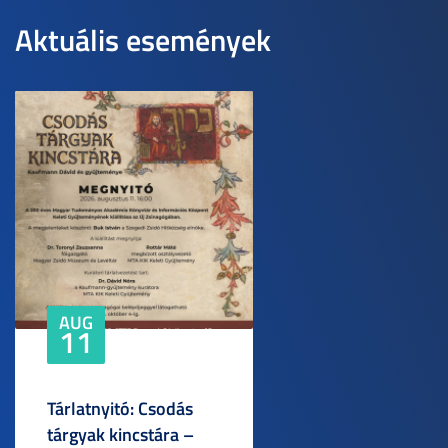
Aktuális események
AUG
11
Tárlatnyitó: Csodás
tárgyak kincstára –