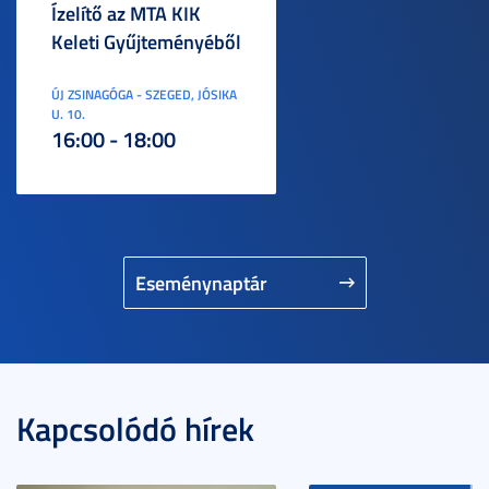
Ízelítő az MTA KIK
Keleti Gyűjteményéből
ÚJ ZSINAGÓGA - SZEGED, JÓSIKA
U. 10.
16:00 - 18:00
Eseménynaptár
Kapcsolódó hírek