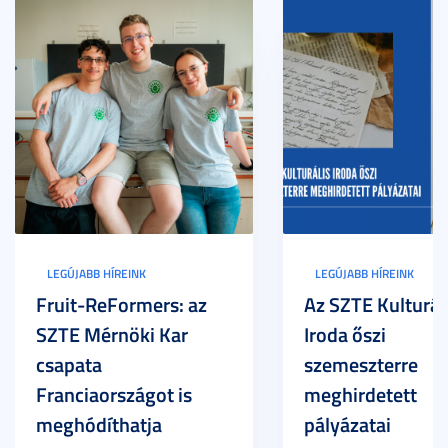
LEGÚJABB HÍREINK
LEGÚJABB HÍREINK
Fruit-ReFormers: az
Az SZTE Kulturál
SZTE Mérnöki Kar
Iroda őszi
csapata
szemeszterre
Franciaországot is
meghirdetett
meghódíthatja
pályázatai