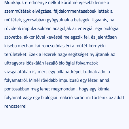
Munkájuk eredménye nélkül körülményesebb lenne a
szemműtétek elvégzése, fájdalommentesebbek lettek a
műtétek, gyorsabban gyógyulnak a betegek. Ugyanis, ha
rövidebb impulzusokban adagolják az energiát egy biológiai
szövetbe, akkor jóval kevésbé melegszik fel, és jelentősen
kisebb mechanikai roncsolódás éri a műtét környéki
területeket. Ezek a lézerek nagy segítséget nyújtanak az
ultragyors időskálán lezajló biológiai folyamatok
vizsgálatában is, mert egy pillanatképet tudnak adni a
folyamatról. Minél rövidebb impulzusú egy lézer, annál
pontosabban meg lehet megmondani, hogy egy kémiai
folyamat vagy egy biológiai reakció során mi történik az adott
rendszerrel.