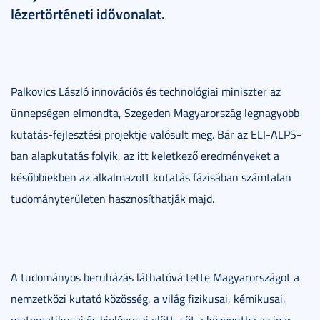
lézertörténeti idővonalat.
Palkovics László innovációs és technológiai miniszter az
ünnepségen elmondta, Szegeden Magyarország legnagyobb
kutatás-fejlesztési projektje valósult meg. Bár az ELI-ALPS-
ban alapkutatás folyik, az itt keletkező eredményeket a
későbbiekben az alkalmazott kutatás fázisában számtalan
tudományterületen hasznosíthatják majd.
A tudományos beruházás láthatóvá tette Magyarországot a
nemzetközi kutató közösség, a világ fizikusai, kémikusai,
matematikusai és biológusai előtt, sőt a központba az ipar