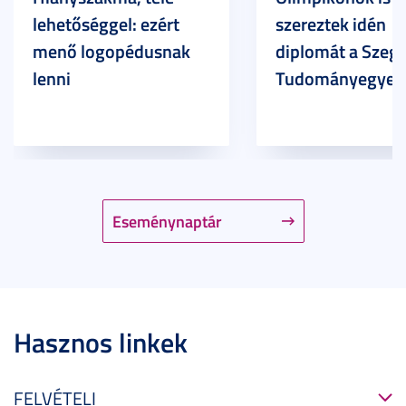
lehetőséggel: ezért
szereztek idén
menő logopédusnak
diplomát a Szege
lenni
Tudományegyet
Eseménynaptár
Hasznos linkek
FELVÉTELI