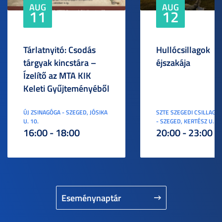
AUG
AUG
11
12
Tárlatnyitó: Csodás
Hullócsillagok
tárgyak kincstára –
éjszakája
Ízelítő az MTA KIK
Keleti Gyűjteményéből
ÚJ ZSINAGÓGA - SZEGED, JÓSIKA
SZTE SZEGEDI CSILLAGV
U. 10.
- SZEGED, KERTÉSZ U. 3.
16:00 - 18:00
20:00 - 23:00
Eseménynaptár