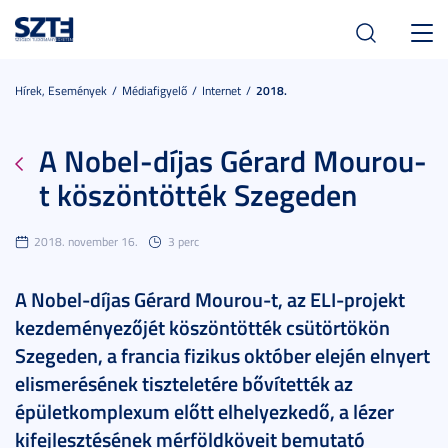
Toggl
navig
Hírek, Események
Médiafigyelő
Internet
2018.
A Nobel-díjas Gérard Mourou-
t köszöntötték Szegeden
2018. november 16.
3 perc
A Nobel-díjas Gérard Mourou-t, az ELI-projekt
kezdeményezőjét köszöntötték csütörtökön
Szegeden, a francia fizikus október elején elnyert
elismerésének tiszteletére bővítették az
épületkomplexum előtt elhelyezkedő, a lézer
kifejlesztésének mérföldköveit bemutató