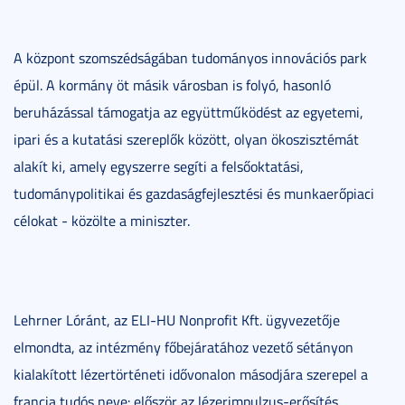
A központ szomszédságában tudományos innovációs park
épül. A kormány öt másik városban is folyó, hasonló
beruházással támogatja az együttműködést az egyetemi,
ipari és a kutatási szereplők között, olyan ökoszisztémát
alakít ki, amely egyszerre segíti a felsőoktatási,
tudománypolitikai és gazdaságfejlesztési és munkaerőpiaci
célokat - közölte a miniszter.
Lehrner Lóránt, az ELI-HU Nonprofit Kft. ügyvezetője
elmondta, az intézmény főbejáratához vezető sétányon
kialakított lézertörténeti idővonalon másodjára szerepel a
francia tudós neve: először az lézerimpulzus-erősítés