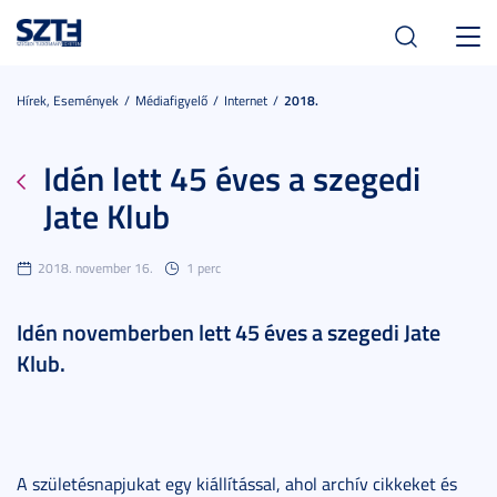
Toggl
navig
Hírek, Események
Médiafigyelő
Internet
2018.
Idén lett 45 éves a szegedi
Jate Klub
2018. november 16.
1 perc
Idén novemberben lett 45 éves a szegedi Jate
Klub.
A születésnapjukat egy kiállítással, ahol archív cikkeket és