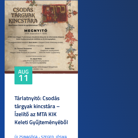
AUG
11
Tárlatnyitó: Csodás
tárgyak kincstára –
Ízelítő az MTA KIK
Keleti Gyűjteményéből
ÚJ ZSINAGÓGA - SZEGED, JÓSIKA