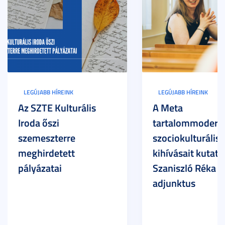
LEGÚJABB HÍREINK
LEGÚJABB HÍREINK
Az SZTE Kulturális
A Meta
Iroda őszi
tartalommoderác
szemeszterre
szociokulturális
meghirdetett
kihívásait kutatja
pályázatai
Szaniszló Réka Br
adjunktus