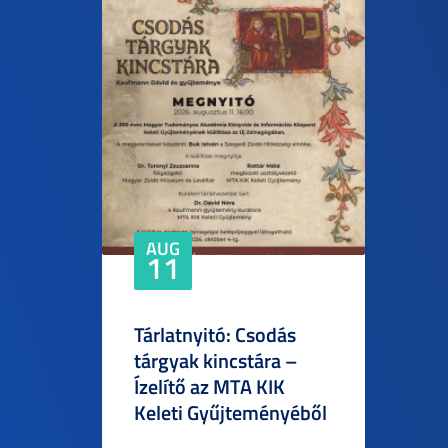
AUG
11
Tárlatnyitó: Csodás
tárgyak kincstára –
Ízelítő az MTA KIK
Keleti Gyűjteményéből