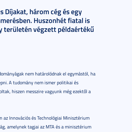
s Díjakat, három cég és egy
smerésben. Huszonhét fiatal is
y területén végzett példaértékű
tudományágak nem határolódnak el egymástól, ha
pni. A tudomány nem ismer politikai és
oltak, hiszen messzire vagyunk még ezektől a
n az Innovációs és Technológiai Minisztérium
tság, amelynek tagjai az MTA és a minisztérium