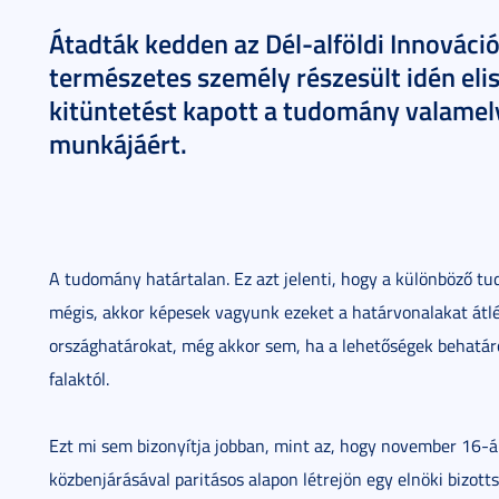
Átadták kedden az Dél-alföldi Innováció
természetes személy részesült idén eli
kitüntetést kapott a tudomány valamel
munkájáért.
A tudomány határtalan. Ez azt jelenti, hogy a különböző 
mégis, akkor képesek vagyunk ezeket a határvonalakat átlé
országhatárokat, még akkor sem, ha a lehetőségek behatár
falaktól.
Ezt mi sem bizonyítja jobban, mint az, hogy november 16-á
közbenjárásával paritásos alapon létrejön egy elnöki bizot