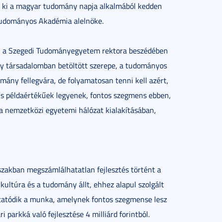
ki a magyar tudomány napja alkalmából kedden
Tudományos Akadémia alelnöke.
, a Szegedi Tudományegyetem rektora beszédében
y társadalomban betöltött szerepe, a tudományos
mány fellegvára, de folyamatosan tenni kell azért,
s példaértékűek legyenek, fontos szegmens ebben,
a nemzetközi egyetemi hálózat kialakításában,
szakban megszámlálhatatlan fejlesztés történt a
ultúra és a tudomány állt, ehhez alapul szolgált
lytatódik a munka, amelynek fontos szegmense lesz
 parkká való fejlesztése 4 milliárd forintból.