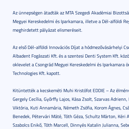
Az ünnepségen átadták az MTA Szegedi Akadémiai Bizottság
Megyei Kereskedelmi és Iparkamara, illetve a Dél-alföldi Re
meghirdetett pályázat elismeréseit.
Az első Dél-alföldi Innovációs Díjat a hódmezővásárhelyi C
Albadent Fogászati Kft. és a szentesi Denti System Kft. köz
oklevelet a Csongrád Megyei Kereskedelmi és Iparkamara ön
Technologies Kft. kapott.
Kitüntették a kecskeméti Muhi Kristófot EDDIE – Az élmén
Gergely Cecília, Győrffy Lajos, Kása Zsolt, Szarvas Adrienn
Viktória, Kuti Annamária, Németh Zsófia, Korom Ágnes, Csán
Benedek, Pétervári Máté, Tóth Géza, Schultz Márton, Kéri An
Szabolcs Enikő, Tóth Marcell, Dinnyés Katalin Julianna, Se