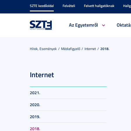
SZTE kezdőoldal
Felvételi
Felvett hallgatóknak
Hall
Az Egyetemről
Oktatá
Hírek, Események
Médiafigyelő
Internet
2018.
Internet
2021.
2020.
2019.
2018.