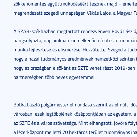
zökkenőmentes együttműködéséért tesznek majd – emelte 
megrendezett szegedi ünnepségen Vékás Lajos, a Magyar 
A SZAB-székházban megtartott rendezvényen Rovó László
hangsúlyozta, napjainkban kiemelkedően fontos a tudomán
munka fejlesztése és elismerése. Hozzátette, Szeged a tudo
hogy a hazai tudományos eredmények nemzetközi szinten i
hogy az országban elsőként az SZTE vehet részt 2019-ben 
partnerségben több neves egyetemmel.
Botka László polgármester elmondása szerint az elmúlt idő
városban, ezek legtöbbjének középpontjában az egyetem, a k
az SZTE és a város szövetsége. Mint elhangzott, jövőre fo
a lézerközpont melletti 70 hektáros terület tudományos ipari