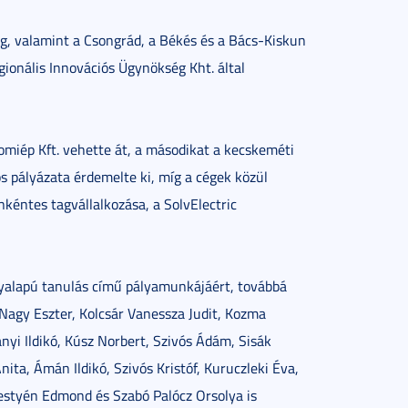
, valamint a Csongrád, a Békés és a Bács-Kiskun
gionális Innovációs Ügynökség Kht. által
somiép Kft. vehette át, a másodikat a kecskeméti
ös pályázata érdemelte ki, míg a cégek közül
kéntes tagvállalkozása, a SolvElectric
yalapú tanulás című pályamunkájáért, továbbá
, Nagy Eszter, Kolcsár Vanessza Judit, Kozma
yi Ildikó, Kúsz Norbert, Szivós Ádám, Sisák
ita, Ámán Ildikó, Szivós Kristóf, Kuruczleki Éva,
bestyén Edmond és Szabó Palócz Orsolya is