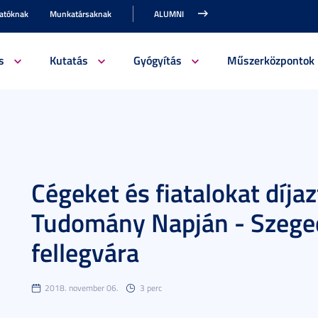
gatóknak
Munkatársaknak
ALUMNI
s
Kutatás
Gyógyítás
Műszerközpontok
Cégeket és fiatalokat díja
Tudomány Napján - Szege
fellegvára
2018. november 06.
3 perc