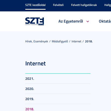
SZTE kezdőoldal
Felvételi
Felvett hallgatóknak
Hall
Az Egyetemről
Oktatá
Hírek, Események
Médiafigyelő
Internet
2018.
Internet
2021.
2020.
2019.
2018.