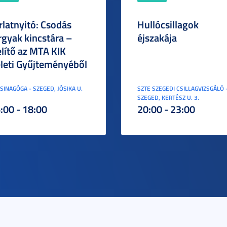
rlatnyitó: Csodás
Hullócsillagok
rgyak kincstára –
éjszakája
elítő az MTA KIK
leti Gyűjteményéből
ZSINAGÓGA - SZEGED, JÓSIKA U.
SZTE SZEGEDI CSILLAGVIZSGÁLÓ 
SZEGED, KERTÉSZ U. 3.
:00 - 18:00
20:00 - 23:00