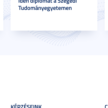
idén diplomát a Szegedi
Tudományegyetemen
KÉPZÉSEINK