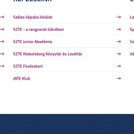
Széles képzési kínálat
La
SZTE - a rangsorok tükrében
Sp
SZTE Junior Akadémia
Sz
SZTE Klebelsberg Könyvtár és Levéltár
Vá
SZTE Füvészkert
JATE Klub