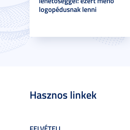
lehetőséggel: ezért menő
logopédusnak lenni
Hasznos linkek
FELVÉTELI