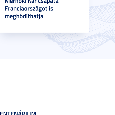
Mérnöki Kar csapata
Franciaországot is
meghódíthatja
CENTENÁRIUM