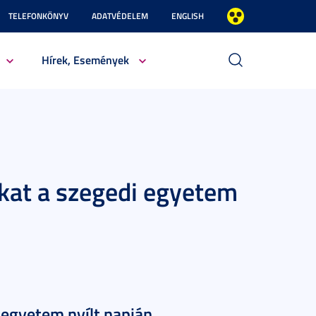
TELEFONKÖNYV
ADATVÉDELEM
ENGLISH
Hírek, Események
akat a szegedi egyetem
 egyetem nyílt napján.