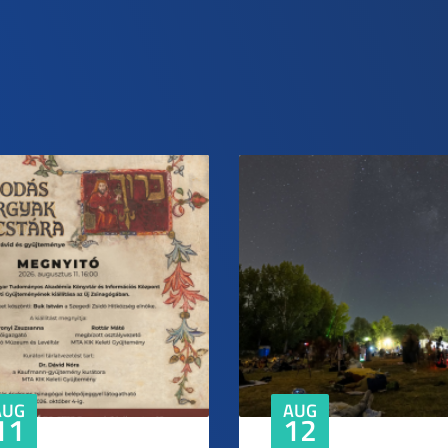
AUG
AUG
11
12