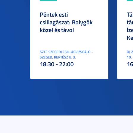
Péntek esti
Tá
csillagászat: Bolygók
tá
közel és távol
Íz
Ke
SZTE SZEGEDI CSILLAGVIZSGÁLÓ -
ÚJ 
SZEGED, KERTÉSZ U. 3.
10.
18:30 - 22:00
16