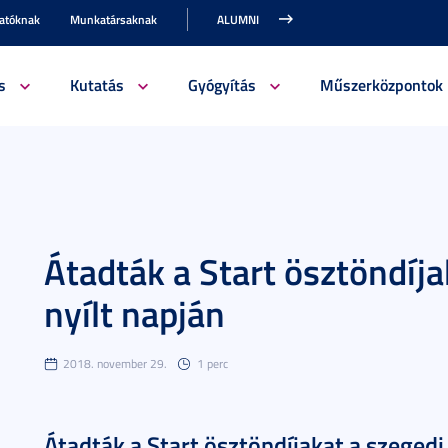
gatóknak
Munkatársaknak
ALUMNI
s
Kutatás
Gyógyítás
Műszerközpontok
Átadták a Start ösztöndíj
nyílt napján
2018. november 29.
1 perc
Átadták a Start ösztöndíjakat a szegedi