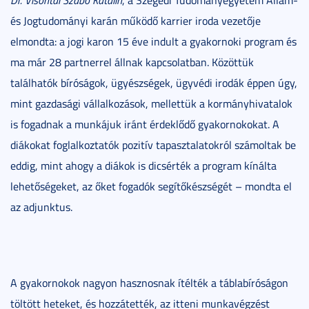
és Jogtudományi karán működő karrier iroda vezetője
elmondta: a jogi karon 15 éve indult a gyakornoki program és
ma már 28 partnerrel állnak kapcsolatban. Közöttük
találhatók bíróságok, ügyészségek, ügyvédi irodák éppen úgy,
mint gazdasági vállalkozások, mellettük a kormányhivatalok
is fogadnak a munkájuk iránt érdeklődő gyakornokokat. A
diákokat foglalkoztatók pozitív tapasztalatokról számoltak be
eddig, mint ahogy a diákok is dicsérték a program kínálta
lehetőségeket, az őket fogadók segítőkészségét – mondta el
az adjunktus.
A gyakornokok nagyon hasznosnak ítélték a táblabíróságon
töltött heteket, és hozzátették, az itteni munkavégzést