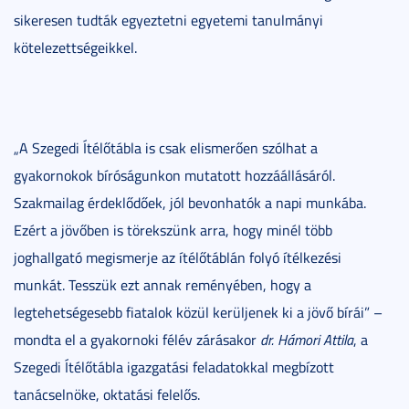
sikeresen tudták egyeztetni egyetemi tanulmányi
kötelezettségeikkel.
„A Szegedi Ítélőtábla is csak elismerően szólhat a
gyakornokok bíróságunkon mutatott hozzáállásáról.
Szakmailag érdeklődőek, jól bevonhatók a napi munkába.
Ezért a jövőben is törekszünk arra, hogy minél több
joghallgató megismerje az ítélőtáblán folyó ítélkezési
munkát. Tesszük ezt annak reményében, hogy a
legtehetségesebb fiatalok közül kerüljenek ki a jövő bírái” –
mondta el a gyakornoki félév zárásakor
dr. Hámori Attila
, a
Szegedi Ítélőtábla igazgatási feladatokkal megbízott
tanácselnöke, oktatási felelős.