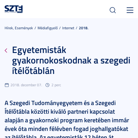
Toggl
navig
Hírek, Események
Médiafigyelő
Internet
2018.
Egyetemisták
gyakornokoskodnak a szegedi
ítélőtáblán
2018. december 07.
2 perc
A Szegedi Tudományegyetem és a Szegedi
Ítélőtábla közötti kiváló partneri kapcsolat
alapján a gyakornoki program keretében immár
évek óta minden félévben fogad joghallgatókat
az ítélőtábla. Az egyetemisták 12 héten át