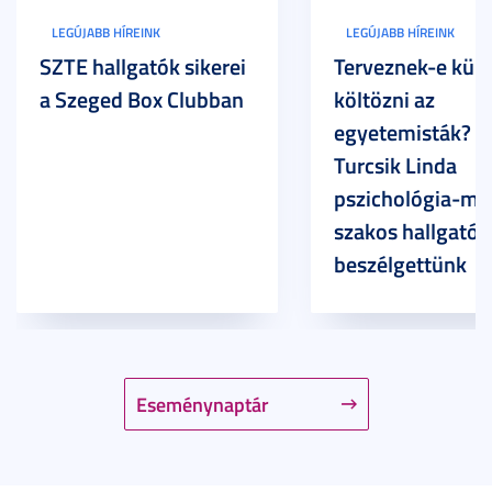
LEGÚJABB HÍREINK
LEGÚJABB HÍREINK
SZTE hallgatók sikerei
Terveznek-e külf
a Szeged Box Clubban
költözni az
egyetemisták? –
Turcsik Linda
pszichológia-ma
szakos hallgatóv
beszélgettünk
Eseménynaptár