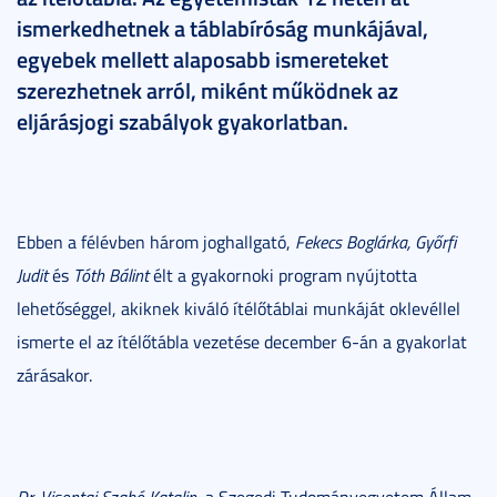
ismerkedhetnek a táblabíróság munkájával,
egyebek mellett alaposabb ismereteket
szerezhetnek arról, miként működnek az
eljárásjogi szabályok gyakorlatban.
Ebben a félévben három joghallgató,
Fekecs Boglárka, Győrfi
Judit
és
Tóth Bálint
élt a gyakornoki program nyújtotta
lehetőséggel, akiknek kiváló ítélőtáblai munkáját oklevéllel
ismerte el az ítélőtábla vezetése december 6-án a gyakorlat
zárásakor.
Dr. Visontai Szabó Katalin
, a Szegedi Tudományegyetem Állam-