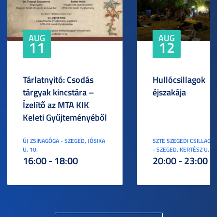
AUG
AUG
11
12
Tárlatnyitó: Csodás
Hullócsillagok
tárgyak kincstára –
éjszakája
Ízelítő az MTA KIK
Keleti Gyűjteményéből
ÚJ ZSINAGÓGA - SZEGED, JÓSIKA
SZTE SZEGEDI CSILLAGV
U. 10.
- SZEGED, KERTÉSZ U. 3.
16:00 - 18:00
20:00 - 23:00