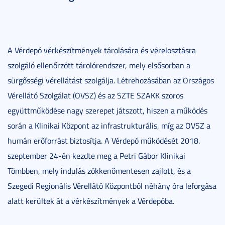
A Vérdepó vérkészítmények tárolására és vérelosztásra
szolgáló ellenőrzött tárolórendszer, mely elsősorban a
sürgősségi vérellátást szolgálja. Létrehozásában az Országos
Vérellátó Szolgálat (OVSZ) és az SZTE SZAKK szoros
együttműködése nagy szerepet játszott, hiszen a működés
során a Klinikai Központ az infrastrukturális, míg az OVSZ a
humán erőforrást biztosítja. A Vérdepó működését 2018.
szeptember 24-én kezdte meg a Petri Gábor Klinikai
Tömbben, mely indulás zökkenőmentesen zajlott, és a
Szegedi Regionális Vérellátó Központból néhány óra leforgása
alatt kerültek át a vérkészítmények a Vérdepóba.