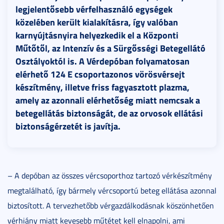
legjelentősebb vérfelhasználó egységek
közelében került kialakításra, így valóban
karnyújtásnyira helyezkedik el a Központi
Műtőtől, az Intenzív és a Sürgősségi Betegellátó
Osztályoktól is. A Vérdepóban folyamatosan
elérhető 124 E csoportazonos vörösvérsejt
készítmény, illetve friss fagyasztott plazma,
amely az azonnali elérhetőség miatt nemcsak a
betegellátás biztonságát, de az orvosok ellátási
biztonságérzetét is javítja.
– A depóban az összes vércsoporthoz tartozó vérkészítmény
megtalálható, így bármely vércsoportú beteg ellátása azonnal
biztosított. A tervezhetőbb vérgazdálkodásnak köszönhetően
vérhiány miatt kevesebb műtétet kell elnapolni, ami