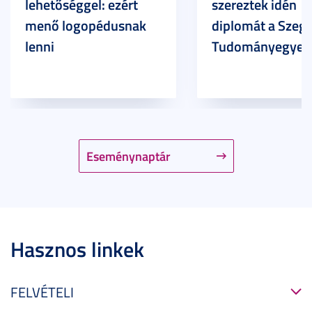
lehetőséggel: ezért
szereztek idén
menő logopédusnak
diplomát a Szege
lenni
Tudományegyet
Eseménynaptár
Hasznos linkek
FELVÉTELI