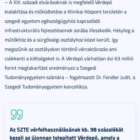
– A XXI. századi elvárásoknak is megfelelő Vérdepó
kialakítása és működtetése a Klinikai Központ területén a
szegedi egyetem egészségügyhöz kapcsolódó
infrastrukturális fejlesztéseinek sorába illeszkedik. Helyileg a
műtőkhöz és a sürgősségi osztályhoz közel került, így
megszűnik az osztályokon történő vérraktározás ami
csökkenti a költségeket is. A Vérdepó várhatóan évi 63 millió
forint megtakarítást eredményez a Szegedi
Tudományegyetem számára – fogalmazott Dr. Fendler Judit, a
Szegedi Tudományegyetem kancellárja.
Az SZTE vérfelhasználásának kb. 98 százalékát
kezeli az újonnan telepített Vérdepó, amely a