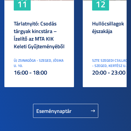
11
12
Tárlatnyitó: Csodás
Hullócsillagok
tárgyak kincstára –
éjszakája
Ízelítő az MTA KIK
Keleti Gyűjteményéből
ÚJ ZSINAGÓGA - SZEGED, JÓSIKA
SZTE SZEGEDI CSILLAGV
U. 10.
- SZEGED, KERTÉSZ U. 3.
16:00 - 18:00
20:00 - 23:00
Eseménynaptár