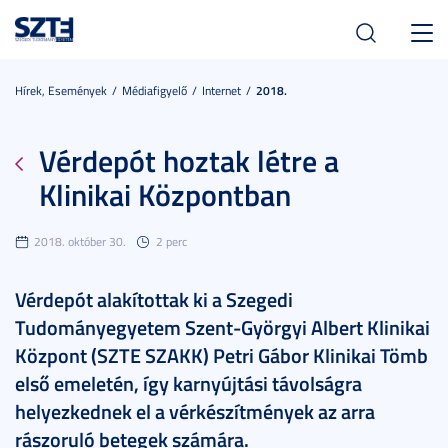
Toggl
navig
Hírek, Események
Médiafigyelő
Internet
2018.
Vérdepót hoztak létre a
Klinikai Központban
2018. október 30.
2 perc
Vérdepót alakítottak ki a Szegedi
Tudományegyetem Szent-Györgyi Albert Klinikai
Központ (SZTE SZAKK) Petri Gábor Klinikai Tömb
első emeletén, így karnyújtási távolságra
helyezkednek el a vérkészítmények az arra
rászoruló betegek számára.