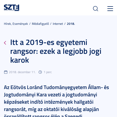
Toggl
navig
Hírek, Események
Médiafigyelő
Internet
2018.
Itt a 2019-es egyetemi
rangsor: ezek a legjobb jogi
karok
2018. december 11.
1 perc
Az Eötvös Loránd Tudományegyetem Állam- és
Jogtudományi Kara vezeti a jogtudományi
képzéseket indító intézmények hallgatói
rangsorát, míg az oktatói kiválóság alapján
összeállított rangsor élén a Szegedi