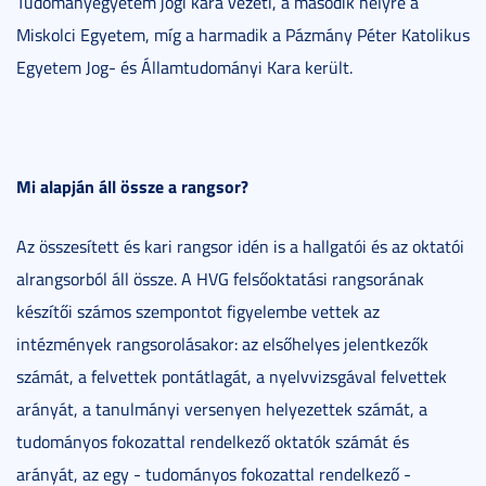
Tudományegyetem jogi kara vezeti, a második helyre a
Miskolci Egyetem, míg a harmadik a Pázmány Péter Katolikus
Egyetem Jog- és Államtudományi Kara került.
Mi alapján áll össze a rangsor?
Az összesített és kari rangsor idén is a hallgatói és az oktatói
alrangsorból áll össze. A HVG felsőoktatási rangsorának
készítői számos szempontot figyelembe vettek az
intézmények rangsorolásakor: az elsőhelyes jelentkezők
számát, a felvettek pontátlagát, a nyelvvizsgával felvettek
arányát, a tanulmányi versenyen helyezettek számát, a
tudományos fokozattal rendelkező oktatók számát és
arányát, az egy - tudományos fokozattal rendelkező -