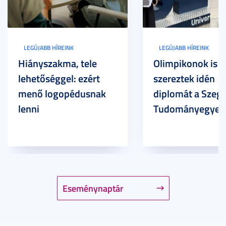
LEGÚJABB HÍREINK
LEGÚJABB HÍREINK
Hiányszakma, tele
Olimpikonok is
lehetőséggel: ezért
szereztek idén
menő logopédusnak
diplomát a Szege
lenni
Tudományegyet
Eseménynaptár