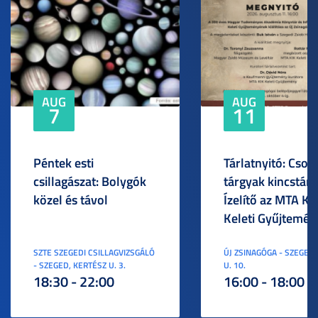
AUG
AUG
7
11
Péntek esti
Tárlatnyitó: Csod
csillagászat: Bolygók
tárgyak kincstára
közel és távol
Ízelítő az MTA KI
Keleti Gyűjtemén
SZTE SZEGEDI CSILLAGVIZSGÁLÓ
ÚJ ZSINAGÓGA - SZEGED,
- SZEGED, KERTÉSZ U. 3.
U. 10.
18:30 - 22:00
16:00 - 18:00