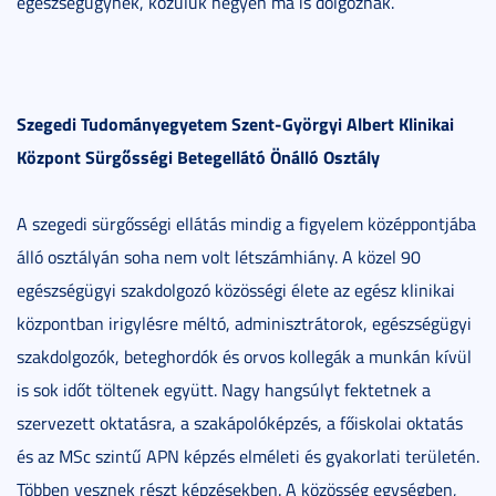
egészségügynek, közülük négyen ma is dolgoznak.
Szegedi Tudományegyetem Szent-Györgyi Albert Klinikai
Központ Sürgősségi Betegellátó Önálló Osztály
A szegedi sürgősségi ellátás mindig a figyelem középpontjába
álló osztályán soha nem volt létszámhiány. A közel 90
egészségügyi szakdolgozó közösségi élete az egész klinikai
központban irigylésre méltó, adminisztrátorok, egészségügyi
szakdolgozók, beteghordók és orvos kollegák a munkán kívül
is sok időt töltenek együtt. Nagy hangsúlyt fektetnek a
szervezett oktatásra, a szakápolóképzés, a főiskolai oktatás
és az MSc szintű APN képzés elméleti és gyakorlati területén.
Többen vesznek részt képzésekben. A közösség egységben,