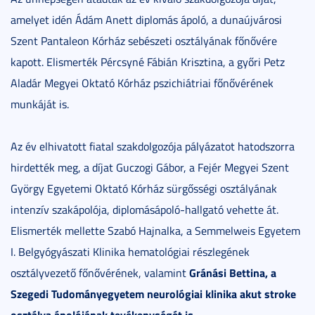
amelyet idén Ádám Anett diplomás ápoló, a dunaújvárosi
Szent Pantaleon Kórház sebészeti osztályának főnővére
kapott. Elismerték Pércsyné Fábián Krisztina, a győri Petz
Aladár Megyei Oktató Kórház pszichiátriai főnővérének
munkáját is.
Az év elhivatott fiatal szakdolgozója pályázatot hatodszorra
hirdették meg, a díjat Guczogi Gábor, a Fejér Megyei Szent
György Egyetemi Oktató Kórház sürgősségi osztályának
intenzív szakápolója, diplomásápoló-hallgató vehette át.
Elismerték mellette Szabó Hajnalka, a Semmelweis Egyetem
I. Belgyógyászati Klinika hematológiai részlegének
Gránási Bettina, a
osztályvezető főnővérének, valamint
Szegedi Tudományegyetem neurológiai klinika akut stroke
osztálya ápolójának tevékenységét is.