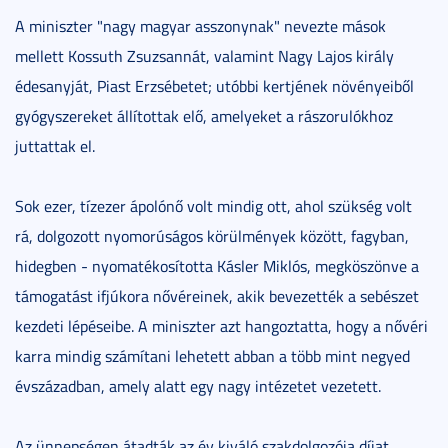
A miniszter "nagy magyar asszonynak" nevezte mások
mellett Kossuth Zsuzsannát, valamint Nagy Lajos király
édesanyját, Piast Erzsébetet; utóbbi kertjének növényeiből
gyógyszereket állítottak elő, amelyeket a rászorulókhoz
juttattak el.
Sok ezer, tízezer ápolónő volt mindig ott, ahol szükség volt
rá, dolgozott nyomorúságos körülmények között, fagyban,
hidegben - nyomatékosította Kásler Miklós, megköszönve a
támogatást ifjúkora nővéreinek, akik bevezették a sebészet
kezdeti lépéseibe. A miniszter azt hangoztatta, hogy a nővéri
karra mindig számítani lehetett abban a több mint negyed
évszázadban, amely alatt egy nagy intézetet vezetett.
Az ünnepségen átadták az év kiváló szakdolgozója díjat,