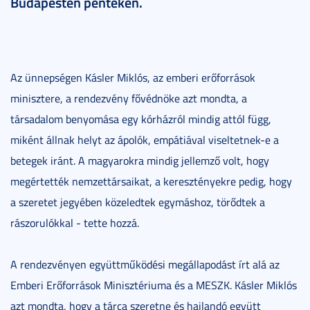
Budapesten pénteken.
Az ünnepségen Kásler Miklós, az emberi erőforrások
minisztere, a rendezvény fővédnöke azt mondta, a
társadalom benyomása egy kórházról mindig attól függ,
miként állnak helyt az ápolók, empátiával viseltetnek-e a
betegek iránt. A magyarokra mindig jellemző volt, hogy
megértették nemzettársaikat, a keresztényekre pedig, hogy
a szeretet jegyében közeledtek egymáshoz, törődtek a
rászorulókkal - tette hozzá.
A rendezvényen együttműködési megállapodást írt alá az
Emberi Erőforrások Minisztériuma és a MESZK. Kásler Miklós
azt mondta, hogy a tárca szeretne és hajlandó együtt