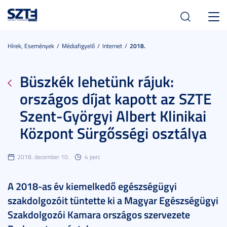
Toggl
navig
Hírek, Események
Médiafigyelő
Internet
2018.
Büszkék lehetünk rájuk:
országos díjat kapott az SZTE
Szent-Györgyi Albert Klinikai
Központ Sürgősségi osztálya
2018. december 10.
4 perc
A 2018-as év kiemelkedő egészségügyi
szakdolgozóit tüntette ki a Magyar Egészségügyi
Szakdolgozói Kamara országos szervezete