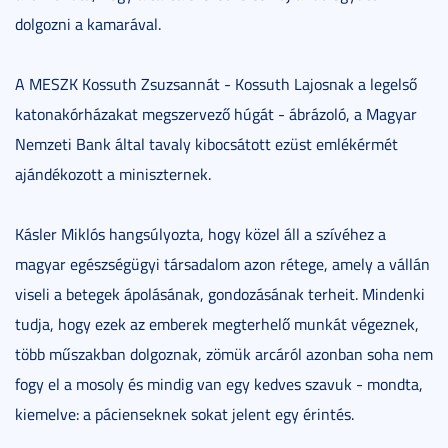
dolgozni a kamarával.
A MESZK Kossuth Zsuzsannát - Kossuth Lajosnak a legelső
katonakórházakat megszervező húgát - ábrázoló, a Magyar
Nemzeti Bank által tavaly kibocsátott ezüst emlékérmét
ajándékozott a miniszternek.
Kásler Miklós hangsúlyozta, hogy közel áll a szívéhez a
magyar egészségügyi társadalom azon rétege, amely a vállán
viseli a betegek ápolásának, gondozásának terheit. Mindenki
tudja, hogy ezek az emberek megterhelő munkát végeznek,
több műszakban dolgoznak, zömük arcáról azonban soha nem
fogy el a mosoly és mindig van egy kedves szavuk - mondta,
kiemelve: a pácienseknek sokat jelent egy érintés.