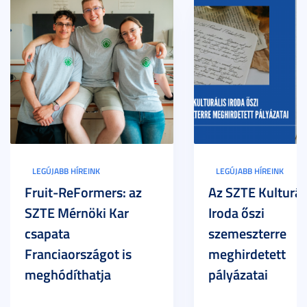
LEGÚJABB HÍREINK
LEGÚJABB HÍREINK
Fruit-ReFormers: az
Az SZTE Kulturál
SZTE Mérnöki Kar
Iroda őszi
csapata
szemeszterre
Franciaországot is
meghirdetett
meghódíthatja
pályázatai