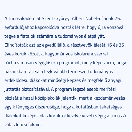
A tudósakadémiát Szent-Györgyi Albert Nobel-díjának 75.
évfordulójához kapcsolódva hozták létre, hogy újra vonzóvá
tegye a fiatalok számára a tudományos életpályát.
Elindították azt az egyedülálló, a résztvevők életét 16 és 36
éves koruk között a hagyományos iskolarendszerrel
párhuzamosan végigkísérő programot, mely képes arra, hogy
hazánkban tartsa a legkiválóbb természettudományos
érdeklődésű diákokat minőségi képzés és megfelelő anyagi
juttatás biztosításával. A program legszélesebb merítési
bázisát a hazai középiskolák jelentik, mert a kezdeményezés
egyik lényeges újszerűsége, hogy a kutatásban tehetséges
diákokat középiskolás koruktól kezdve vezeti végig a tudóssá
válás lépcsőfokain.