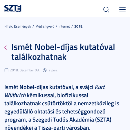
Toggl
navig
Hírek, Események
Médiafigyelő
Internet
2018.
Ismét Nobel-díjas kutatóval
találkozhatnak
2018. december 03.
2 perc
Ismét Nobel-díjas kutatóval, a svájci
Kurt
Wüthrich
kémikussal, biofizikussal
találkozhatnak csütörtöktől a nemzetközileg is
egyedülálló oktatási és tehetséggondozó
program, a Szegedi Tudós Akadémia (SZTA)
növendékei a Tisza-parti városban.