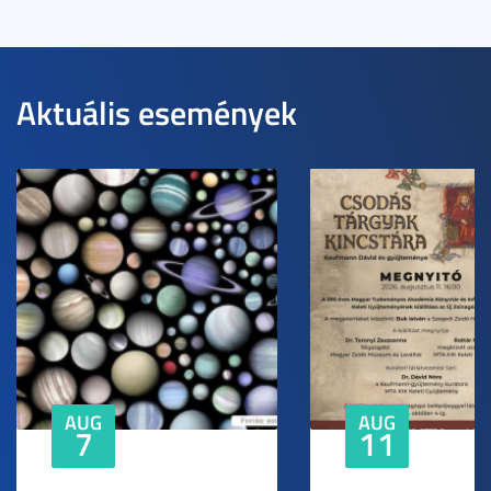
Aktuális események
AUG
AUG
7
11