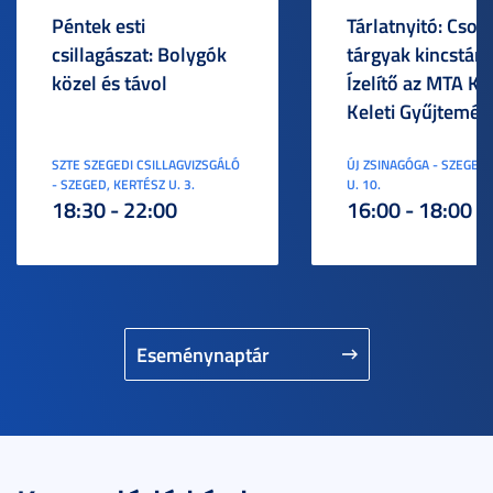
Péntek esti
Tárlatnyitó: Csod
csillagászat: Bolygók
tárgyak kincstára
közel és távol
Ízelítő az MTA KI
Keleti Gyűjtemén
SZTE SZEGEDI CSILLAGVIZSGÁLÓ
ÚJ ZSINAGÓGA - SZEGED,
- SZEGED, KERTÉSZ U. 3.
U. 10.
18:30 - 22:00
16:00 - 18:00
Eseménynaptár