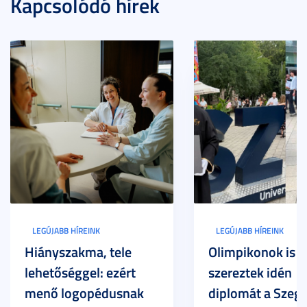
Kapcsolódó hírek
LEGÚJABB HÍREINK
LEGÚJABB HÍREINK
Hiányszakma, tele
Olimpikonok is
lehetőséggel: ezért
szereztek idén
menő logopédusnak
diplomát a Szege