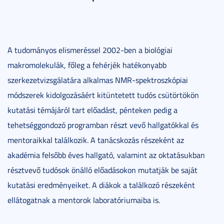
A tudományos elismeréssel 2002-ben a biológiai
makromolekulák, főleg a fehérjék hatékonyabb
szerkezetvizsgálatára alkalmas NMR-spektroszkópiai
módszerek kidolgozásáért kitüntetett tudós csütörtökön
kutatási témájáról tart előadást, pénteken pedig a
tehetséggondozó programban részt vevő hallgatókkal és
mentoraikkal találkozik. A tanácskozás részeként az
akadémia felsőbb éves hallgató, valamint az oktatásukban
résztvevő tudósok önálló előadásokon mutatják be saját
kutatási eredményeiket. A diákok a találkozó részeként
ellátogatnak a mentorok laboratóriumaiba is.