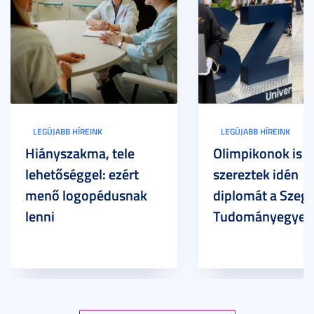
LEGÚJABB HÍREINK
LEGÚJABB HÍREINK
Hiányszakma, tele
Olimpikonok is
lehetőséggel: ezért
szereztek idén
menő logopédusnak
diplomát a Szege
lenni
Tudományegyet