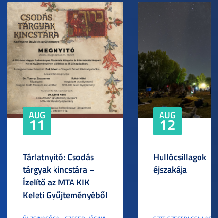
AUG
AUG
11
12
Tárlatnyitó: Csodás
Hullócsillagok
tárgyak kincstára –
éjszakája
Ízelítő az MTA KIK
Keleti Gyűjteményéből