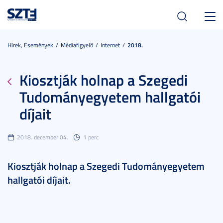
Toggl
navig
Hírek, Események
Médiafigyelő
Internet
2018.
Kiosztják holnap a Szegedi
Tudományegyetem hallgatói
díjait
2018. december 04.
1 perc
Kiosztják holnap a Szegedi Tudományegyetem
hallgatói díjait.