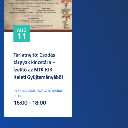
AUG
11
Tárlatnyitó: Csodás
tárgyak kincstára –
Ízelítő az MTA KIK
Keleti Gyűjteményéből
ÚJ ZSINAGÓGA - SZEGED, JÓSIKA
U. 10.
16:00 - 18:00