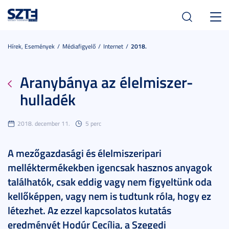
Toggl
navig
Hírek, Események
Médiafigyelő
Internet
2018.
Aranybánya az élelmiszer-
hulladék
2018. december 11.
5 perc
A mezőgazdasági és élelmiszeripari
melléktermékekben igencsak hasznos anyagok
találhatók, csak eddig vagy nem figyeltünk oda
kellőképpen, vagy nem is tudtunk róla, hogy ez
létezhet. Az ezzel kapcsolatos kutatás
eredményét Hodúr Cecília, a Szegedi