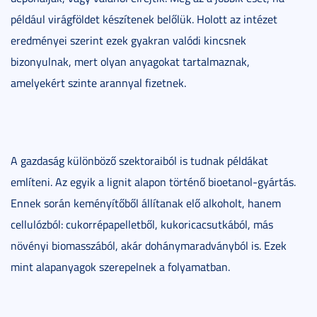
például virágföldet készítenek belőlük. Holott az intézet
eredményei szerint ezek gyakran valódi kincsnek
bizonyulnak, mert olyan anyagokat tartalmaznak,
amelyekért szinte arannyal fizetnek.
A gazdaság különböző szektoraiból is tudnak példákat
említeni. Az egyik a lignit alapon történő bioetanol-gyártás.
Ennek során keményítőből állítanak elő alkoholt, hanem
cellulózból: cukorrépapelletből, kukoricacsutkából, más
növényi biomasszából, akár dohánymaradványból is. Ezek
mint alapanyagok szerepelnek a folyamatban.