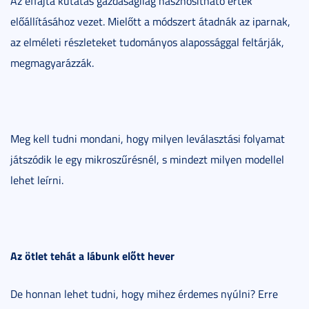
Az effajta kutatás gazdaságilag hasznosítható érték
előállításához vezet. Mielőtt a módszert átadnák az iparnak,
az elméleti részleteket tudományos alapossággal feltárják,
megmagyarázzák.
Meg kell tudni mondani, hogy milyen leválasztási folyamat
játszódik le egy mikroszűrésnél, s mindezt milyen modellel
lehet leírni.
Az ötlet tehát a lábunk előtt hever
De honnan lehet tudni, hogy mihez érdemes nyúlni? Erre