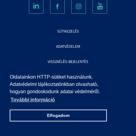
SÜTIKEZELÉS
ADATVÉDELEM
VISSZAÉLÉS-BEJELENTÉS
KÖZÉRDEKŰ ADATOK
Oldalainkon HTTP-sütiket használunk.
Adatvédelmi tájékoztatónkban olvasható,
hogyan gondoskodunk adatai védelméről.
IMPRESSZUM
További információ
SEGÍTSÉG
Elfogadom
© 2010 SZEGEDI TUDOMÁNYEGYETEM. MINDEN JOG FENNTARTVA.