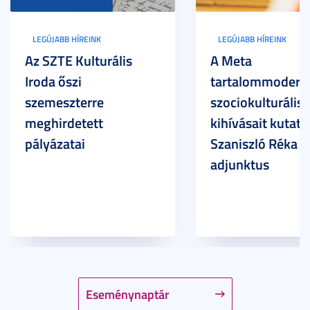
LEGÚJABB HÍREINK
LEGÚJABB HÍREINK
Az SZTE Kulturális
A Meta
Iroda őszi
tartalommoderác
szemeszterre
szociokulturális
meghirdetett
kihívásait kutatja
pályázatai
Szaniszló Réka Br
adjunktus
Eseménynaptár