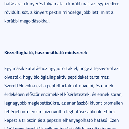
hatására a kinyerés folyamata a korábbinak az egytizedére
rövidült, sőt, a kinyert pektin minősége jobb lett, mint a
korábbi megoldásokkal.
Kézzelfogható, hasznosítható módszerek
Egy másik kutatáshoz úgy jutottak el, hogy a tejsavóról azt
olvasták, hogy biológiailag aktív peptideket tartalmaz.
Szerették volna ezt a peptidtartalmat növelni, és ennek
érdekében először enzimekkel kísérleteztek, és ennek során,
legnagyobb meglepetésükre, az ananászból kivont bromelien
fehérjebontó enzim bizonyult a leghatásosabbnak. Ehhez
képest a tripszin és a pepszin elhanyagolható hatású. Ezen
kívül megvizsgálták, milyen hatást vált ki az ultrahangos