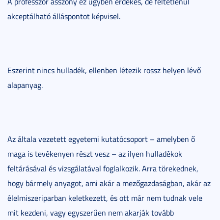
A professzor asszony ez ügyben érdekes, de feltétlenül
akceptálható álláspontot képvisel.
Eszerint nincs hulladék, ellenben létezik rossz helyen lévő
alapanyag.
Az általa vezetett egyetemi kutatócsoport – amelyben ő
maga is tevékenyen részt vesz – az ilyen hulladékok
feltárásával és vizsgálatával foglalkozik. Arra törekednek,
hogy bármely anyagot, ami akár a mezőgazdaságban, akár az
élelmiszeriparban keletkezett, és ott már nem tudnak vele
mit kezdeni, vagy egyszerűen nem akarják tovább