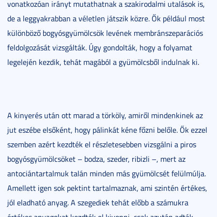
vonatkozóan irányt mutathatnak a szakirodalmi utalások is,
de a leggyakrabban a véletlen játszik közre. Ők például most
különböző bogyósgyümölcsök levének membránszeparációs
feldolgozását vizsgálták. Úgy gondolták, hogy a folyamat
legelején kezdik, tehát magából a gyümölcsből indulnak ki.
A kinyerés után ott marad a törköly, amiről mindenkinek az
jut eszébe elsőként, hogy pálinkát kéne főzni belőle. Ők ezzel
szemben azért kezdték el részletesebben vizsgálni a piros
bogyósgyümölcsöket – bodza, szeder, ribizli –, mert az
antociántartalmuk talán minden más gyümölcsét felülmúlja.
Amellett igen sok pektint tartalmaznak, ami szintén értékes,
jól eladható anyag. A szegediek tehát előbb a számukra
értékes anyagokat kezdték el kivonni, csak azután adták