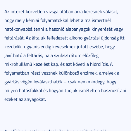
Az intézet közvetlen vizsgálatában arra keresnek választ,
hogy mely kémiai folyamatokkal lehet a ma ismertnél
hatékonyabbá tenni a hasonló alapanyagok kinyerését vagy
feltárását. Az általuk felfedezett alkoholgyártási újdonság itt
kezdődik, ugyanis eddig keveseknek jutott eszébe, hogy
javítható a feltárás, ha a szubsztrátum előzőleg
mikrohullámú kezelést kap, és azt követi a hidrolízis. A
folyamatban részt vesznek különböző enzimek, amelyek a
gyártás végén leválaszthatók – csak nem mindegy, hogy
milyen hatásfokkal és hogyan tudjuk ismételten hasznosítani
ezeket az anyagokat.