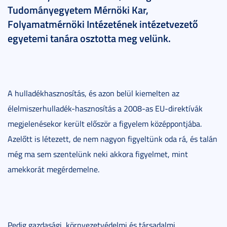
Tudományegyetem Mérnöki Kar,
Folyamatmérnöki Intézetének intézetvezető
egyetemi tanára osztotta meg velünk.
A hulladékhasznosítás, és azon belül kiemelten az
élelmiszerhulladék-hasznosítás a 2008-as EU-direktívák
megjelenésekor került először a figyelem középpontjába.
Azelőtt is létezett, de nem nagyon figyeltünk oda rá, és talán
még ma sem szentelünk neki akkora figyelmet, mint
amekkorát megérdemelne.
Pedig gazdasági, környezetvédelmi és társadalmi