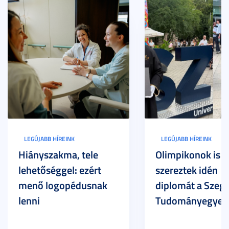
LEGÚJABB HÍREINK
LEGÚJABB HÍREINK
Hiányszakma, tele
Olimpikonok is
lehetőséggel: ezért
szereztek idén
menő logopédusnak
diplomát a Szege
lenni
Tudományegyet