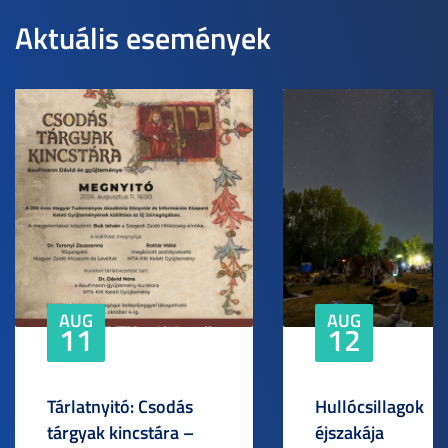
Aktuális események
AUG
AUG
11
12
Tárlatnyitó: Csodás
Hullócsillagok
tárgyak kincstára –
éjszakája