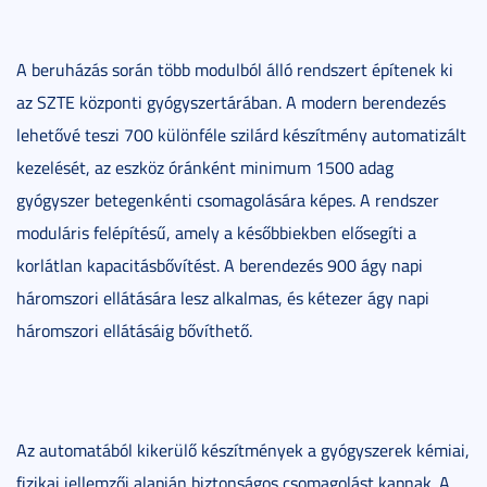
A beruházás során több modulból álló rendszert építenek ki
az SZTE központi gyógyszertárában. A modern berendezés
lehetővé teszi 700 különféle szilárd készítmény automatizált
kezelését, az eszköz óránként minimum 1500 adag
gyógyszer betegenkénti csomagolására képes. A rendszer
moduláris felépítésű, amely a későbbiekben elősegíti a
korlátlan kapacitásbővítést. A berendezés 900 ágy napi
háromszori ellátására lesz alkalmas, és kétezer ágy napi
háromszori ellátásáig bővíthető.
Az automatából kikerülő készítmények a gyógyszerek kémiai,
fizikai jellemzői alapján biztonságos csomagolást kapnak. A