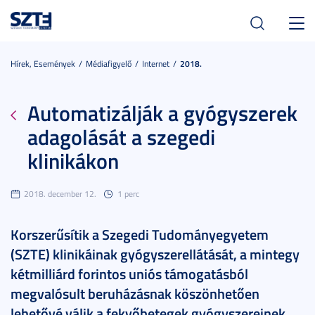
Toggl
navig
Hírek, Események
Médiafigyelő
Internet
2018.
Automatizálják a gyógyszerek
adagolását a szegedi
klinikákon
2018. december 12.
1 perc
Korszerűsítik a Szegedi Tudományegyetem
(SZTE) klinikáinak gyógyszerellátását, a mintegy
kétmilliárd forintos uniós támogatásból
megvalósult beruházásnak köszönhetően
lehetővé válik a fekvőbetegek gyógyszereinek