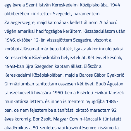
egy évre a Szent István Kereskedelmi Középiskolába. 1944
októberében kiürítették Szegedet, hazamentem
Zalaegerszegre, majd katonának kellett állnom. A háború
végén amerikai hadifogságba kerültem. Kiszabadulásom után
1946. október 12-én visszajöttem Szegedre, viszont a
korábbi állásomat már betöltötték, így az akkor induló paksi
Kereskedelmi Középiskolába helyeztek át. Két évvel később,
1948-ban újra Szegeden kaptam állást. Először a
Kereskedelmi Középiskolában, majd a Baross Gábor Gyakorló
Gimnáziumban tanítottam összesen két évet. Budó Ágoston
tanszékvezető hívására 1950-ben a Kísérleti Fizikai Tanszék
munkatársa lettem, és innen is mentem nyugdíjba 1985-
ben, de nem fejeztem be a tanítást, oktató maradtam 92
éves koromig. Bor Zsolt, Magyar Corvin-lánccal kitüntetett
akadémikus a 80. születésnapi köszöntésemre kiszámolta,