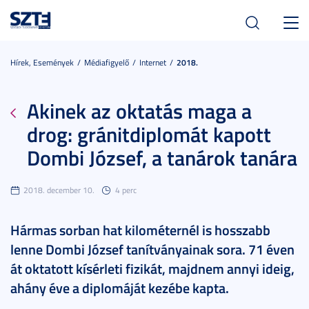
Toggl
navig
Hírek, Események
Médiafigyelő
Internet
2018.
Akinek az oktatás maga a
drog: gránitdiplomát kapott
Dombi József, a tanárok tanára
2018. december 10.
4 perc
Hármas sorban hat kilométernél is hosszabb
lenne Dombi József tanítványainak sora. 71 éven
át oktatott kísérleti fizikát, majdnem annyi ideig,
ahány éve a diplomáját kezébe kapta.