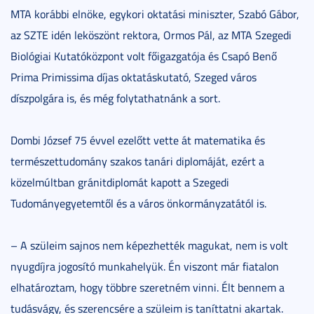
MTA korábbi elnöke, egykori oktatási miniszter, Szabó Gábor,
az SZTE idén leköszönt rektora, Ormos Pál, az MTA Szegedi
Biológiai Kutatóközpont volt főigazgatója és Csapó Benő
Prima Primissima díjas oktatáskutató, Szeged város
díszpolgára is, és még folytathatnánk a sort.
Dombi József 75 évvel ezelőtt vette át matematika és
természettudomány szakos tanári diplomáját, ezért a
közelmúltban gránitdiplomát kapott a Szegedi
Tudományegyetemtől és a város önkormányzatától is.
– A szüleim sajnos nem képezhették magukat, nem is volt
nyugdíjra jogosító munkahelyük. Én viszont már fiatalon
elhatároztam, hogy többre szeretném vinni. Élt bennem a
tudásvágy, és szerencsére a szüleim is taníttatni akartak.