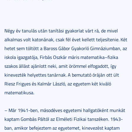
Négy év tanulás után tanítási gyakorlat várt rá, de mivel
alkalmas volt katonának, csak fél évet kellett teljesítenie. Két
hetet sem töltött a Baross Gábor Gyakorló Gimnáziumban, az
iskola igazgatója, Firbás Oszkár máris matematika–fizika
szakos állást ajánlott neki, amit örömmel elfogadott, így
kinevezték helyettes tanárnak. A bemutató óráján ott ült
Riesz Frigyes és Kalmár László, az egyetem két kiváló
matematikusa.
– Már 1941-ben, másodéves egyetemi hallgatóként munkát
kaptam Gombás Páltól az Elméleti Fizikai tanszéken. 1943-
ban, amikor befejeztem az egyetemet, kinevezést kaptam