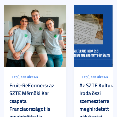
LEGÚJABB HÍREINK
LEGÚJABB HÍREINK
Fruit-ReFormers: az
Az SZTE Kulturál
SZTE Mérnöki Kar
Iroda őszi
csapata
szemeszterre
Franciaországot is
meghirdetett
meghódíthatja
pályázatai