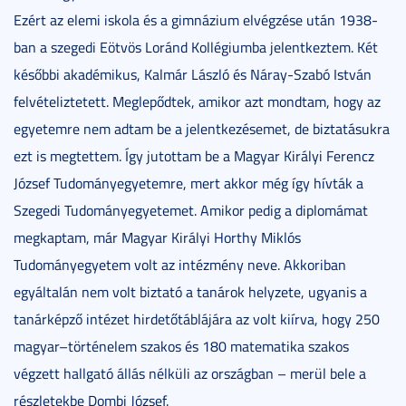
Ezért az elemi iskola és a gimnázium elvégzése után 1938-
ban a szegedi Eötvös Loránd Kollégiumba jelentkeztem. Két
későbbi akadémikus, Kalmár László és Náray-Szabó István
felvételiztetett. Meglepődtek, amikor azt mondtam, hogy az
egyetemre nem adtam be a jelentkezésemet, de biztatásukra
ezt is megtettem. Így jutottam be a Magyar Királyi Ferencz
József Tudományegyetemre, mert akkor még így hívták a
Szegedi Tudományegyetemet. Amikor pedig a diplomámat
megkaptam, már Magyar Királyi Horthy Miklós
Tudományegyetem volt az intézmény neve. Akkoriban
egyáltalán nem volt biztató a tanárok helyzete, ugyanis a
tanárképző intézet hirdetőtáblájára az volt kiírva, hogy 250
magyar–történelem szakos és 180 matematika szakos
végzett hallgató állás nélküli az országban – merül bele a
részletekbe Dombi József.