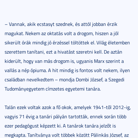
– Vannak, akik ecstasyt szednek, és attól jobban érzik
magukat. Nekem az oktatás volt a drogom, hiszen a jól
sikerült órák mindig jó érzéssel töltöttek el. Világ életemben
szerettem tanítani, ezt a hivatást szeretni kell. De aztán
kiderült, hogy van más drogom is, ugyanis Marx szerint a
vallás a nép ópiuma. A hit mindig is fontos volt nekem, ilyen
családban nevelkedtem – mondja Dombi József, a Szegedi
Tudományegyetem címzetes egyetemi tanára.
Talán ezek voltak azok a fő okok, amelyek 1941-től 2012-ig,
vagyis 71 évig a tanári pályán tartották, ennek során több
ezer pedagógust képzett ki. A tanárok tanára jelzőt is
megkapta. Tanítványa volt többek között Pálinkás József, az