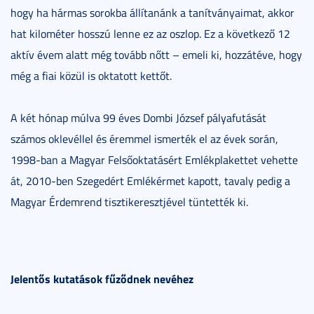
hogy ha hármas sorokba állítanánk a tanítványaimat, akkor
hat kilométer hosszú lenne ez az oszlop. Ez a következő 12
aktív évem alatt még tovább nőtt – emeli ki, hozzátéve, hogy
még a fiai közül is oktatott kettőt.
A két hónap múlva 99 éves Dombi József pályafutását
számos oklevéllel és éremmel ismerték el az évek során,
1998-ban a Magyar Felsőoktatásért Emlékplakettet vehette
át, 2010-ben Szegedért Emlékérmet kapott, tavaly pedig a
Magyar Érdemrend tisztikeresztjével tüntették ki.
Jelentős kutatások fűződnek nevéhez