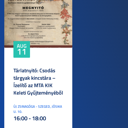
AUG
11
Tárlatnyitó: Csodás
tárgyak kincstára –
Ízelítő az MTA KIK
Keleti Gyűjteményéből
ÚJ ZSINAGÓGA - SZEGED, JÓSIKA
U. 10.
16:00 - 18:00