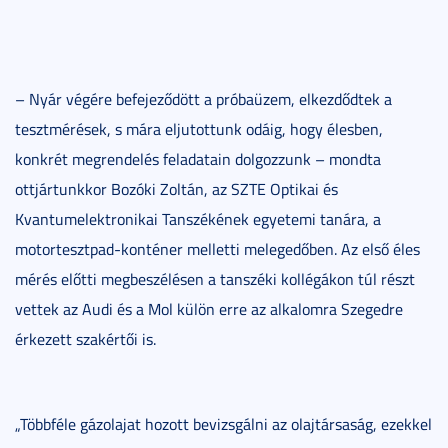
– Nyár végére befejeződött a próbaüzem, elkezdődtek a
tesztmérések, s mára eljutottunk odáig, hogy élesben,
konkrét megrendelés feladatain dolgozzunk – mondta
ottjártunkkor Bozóki Zoltán, az SZTE Optikai és
Kvantumelektronikai Tanszékének egyetemi tanára, a
motortesztpad-konténer melletti melegedőben. Az első éles
mérés előtti megbeszélésen a tanszéki kollégákon túl részt
vettek az Audi és a Mol külön erre az alkalomra Szegedre
érkezett szakértői is.
„Többféle gázolajat hozott bevizsgálni az olajtársaság, ezekkel