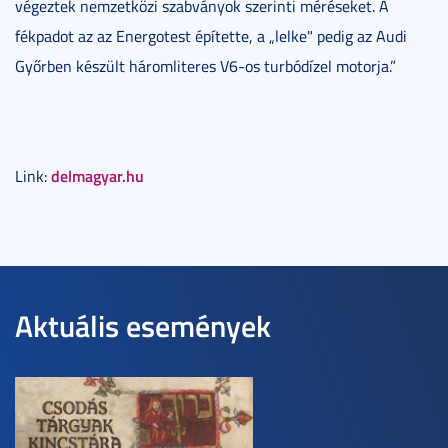
végeztek nemzetközi szabványok szerinti méréseket. A
fékpadot az az Energotest építette, a „lelke" pedig az Audi
Győrben készült háromliteres V6-os turbódízel motorja.”
delmagyar.hu
Link:
Aktuális események