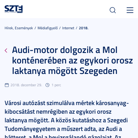
Toggl
navig
Hírek, Események
Médiafigyelő
Internet
2018.
Audi-motor dolgozik a Mol
konténerében az egykori orosz
laktanya mögött Szegeden
2018. december 29.
1 perc
Városi autózást szimulálva mértek károsanyag-
kibocsátást nemrégiben az egykori orosz
laktanya mögött. A közös kutatáshoz a Szegedi
Tudományegyetem a műszert adta, az Audi a
hátteret, a Mol a bevizsgálandó gázolajat. Az