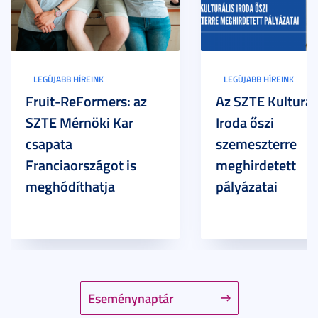
LEGÚJABB HÍREINK
LEGÚJABB HÍREINK
Fruit-ReFormers: az
Az SZTE Kulturál
SZTE Mérnöki Kar
Iroda őszi
csapata
szemeszterre
Franciaországot is
meghirdetett
meghódíthatja
pályázatai
Eseménynaptár