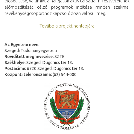
elősegítése, valamint a hallgatók aktív társadalmi részvételének
előmozdítását célzó programok indítása minden szakmai
tevékenységcsoporthoz kapcsolódóan valósul meg.
Tovább a projekt honlapjára
Az Egyetem neve:
Szegedi Tudományegyetem
Rövidített megnevezése:
SZTE
Székhelye:
Szeged, Dugonics tér 13.
Postacíme:
6720 Szeged, Dugonics tér 13.
Központi telefonszáma:
(62) 544-000