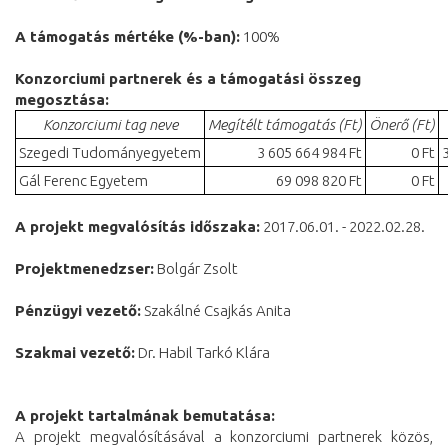
A támogatás mértéke (%-ban):
100%
Konzorciumi partnerek és a támogatási összeg
megosztása:
Konzorciumi tag neve
Megítélt támogatás (Ft)
Önerő (Ft)
Szegedi Tudományegyetem
3 605 664 984 Ft
0 Ft
Gál Ferenc Egyetem
69 098 820 Ft
0 Ft
A projekt megvalósítás időszaka:
2017.06.01. - 2022.02.28.
Projektmenedzser:
Bolgár Zsolt
Pénzügyi vezető:
Szakálné Csajkás Anita
Szakmai vezető:
Dr. Habil Tarkó Klára
A projekt tartalmának bemutatása:
A projekt megvalósításával a konzorciumi partnerek közös,