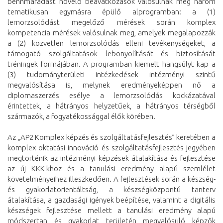
bennmaradást növelő beavatkozások valósulnak meg három
tematikusan egymásra épülő alprogramban: a (1)
lemorzsolódást megelőző mérések során komplex
kompetencia mérések valósulnak meg, amelyek megalapozzák
a (2) közvetlen lemorzsolódás elleni tevékenységeket, a
támogató szolgáltatások lebonyolítását és biztosítását
tréningek formájában. A programban kiemelt hangsúlyt kap a
(3) tudományterületi intézkedések intézményi szintű
megvalósítása is, melynek eredményeképpen nő a
diplomaszerzés esélye a lemorzsolódás kockázatával
érintettek, a hátrányos helyzetűek, a hátrányos térségből
származók, a fogyatékossággal élők körében.
Az „AP2 Komplex képzés és szolgáltatásfejlesztés” keretében a
komplex oktatási innováció és szolgáltatásfejlesztés jegyében
megtörténik az intézményi képzések átalakítása és fejlesztése
az új KKK-khoz és a tanulási eredmény alapú szemlélet
követelményeihez illeszkedően. A fejlesztések során a készség-
és gyakorlatorientáltság, a készségközpontú tanterv
átalakítása, a gazdasági igények beépítése, valamint a digitális
készségek fejlesztése mellett a tanulási eredmény alapú
módszertan és gyakorlat területén megvalósuló képzők