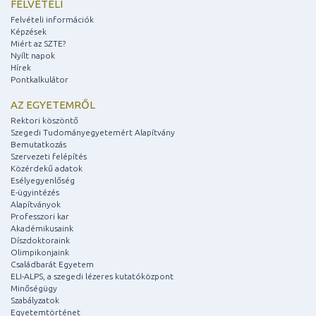
FELVÉTELI
Felvételi információk
Képzések
Miért az SZTE?
Nyílt napok
Hírek
Pontkalkulátor
AZ EGYETEMRŐL
Rektori köszöntő
Szegedi Tudományegyetemért Alapítvány
Bemutatkozás
Szervezeti felépítés
Közérdekű adatok
Esélyegyenlőség
E-ügyintézés
Alapítványok
Professzori kar
Akadémikusaink
Díszdoktoraink
Olimpikonjaink
Családbarát Egyetem
ELI-ALPS, a szegedi lézeres kutatóközpont
Minőségügy
Szabályzatok
Egyetemtörténet