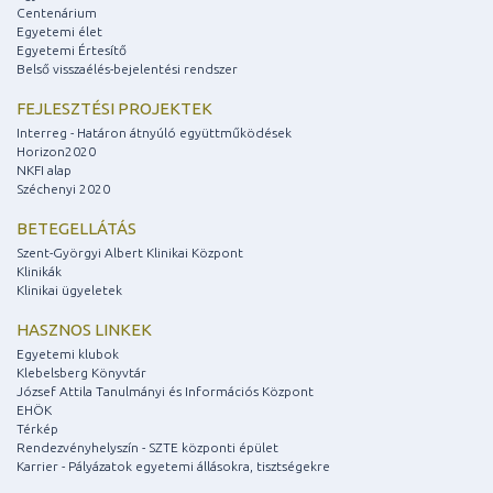
Centenárium
Egyetemi élet
Egyetemi Értesítő
Belső visszaélés-bejelentési rendszer
FEJLESZTÉSI PROJEKTEK
Interreg - Határon átnyúló együttműködések
Horizon2020
NKFI alap
Széchenyi 2020
BETEGELLÁTÁS
Szent-Györgyi Albert Klinikai Központ
Klinikák
Klinikai ügyeletek
HASZNOS LINKEK
Egyetemi klubok
Klebelsberg Könyvtár
József Attila Tanulmányi és Információs Központ
EHÖK
Térkép
Rendezvényhelyszín - SZTE központi épület
Karrier - Pályázatok egyetemi állásokra, tisztségekre