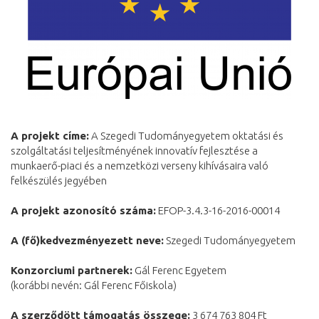
A projekt címe:
A Szegedi Tudományegyetem oktatási és
szolgáltatási teljesítményének innovatív fejlesztése a
munkaerő-piaci és a nemzetközi verseny kihívásaira való
felkészülés jegyében
A projekt azonosító száma:
EFOP-3.4.3-16-2016-00014
A (fő)kedvezményezett neve:
Szegedi Tudományegyetem
Konzorciumi partnerek:
Gál Ferenc Egyetem
(korábbi nevén: Gál Ferenc Főiskola)
A szerződött támogatás összege:
3 674 763 804 Ft