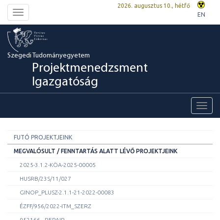
2026. augusztus 10., hétfő
Toggle
EN
navigation
Szegedi Tudományegyetem
Projektmenedzsment
Igazgatóság
Toggl
navig
FUTÓ PROJEKTJEINK
MEGVALÓSULT / FENNTARTÁS ALATT LÉVŐ PROJEKTJEINK
2025-3.1.2-KÖA-2025-00005
HUSRB/23S/11/027
GINOP_PLUSZ-2.1.1-21-2022-00083
ÉZFF/956/2022-ITM_SZERZ
952166 - REPAIR