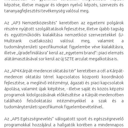
képzése, illetve magyar és idegen nyelvű képzés, szervezés és
tananyagfejlesztési tevékenység valósul meg.
Az „AP3 Nemzetköziesítés” keretében az egyetemi polgárok
részére nyújtott szolgáltatások fejlesztése, illetve újabb tagság
és együttműködés kialakítása nemzetközi szervezetekkel (U-
Multirank csatlakozás) valósul meg, valamint a
tudományterületi specifikumokat figyelembe véve kialakításra,
illetve „újradefiniálásra” kerül az „egyetemi brand”: piaci elemzés
alátámasztásával sor kerül az új SZTE arculat megalkotása is.
Az „AP4 Kárpát-medencei oktatási tér” keretében a cél a Kárpát-
medencei oktatási térrel kapcsolatos központi koordináció
fejlesztése, a meglévő intézményi, ágazati és piaci kapcsolatok
ápolása, valamint újak kiépítése, - illetve saját és közös képzési
programok kidolgozásának előkészítése a Kárpát-medencében
található felsőoktatási intézményekkel a szak és a
tudományterületi specifikumok figyelembevételével.
Az „AP5 Egészségnevelés” válogatott sport és egészségnevelő
programokkal hozzájárul a hallgatók körében a mindennapos