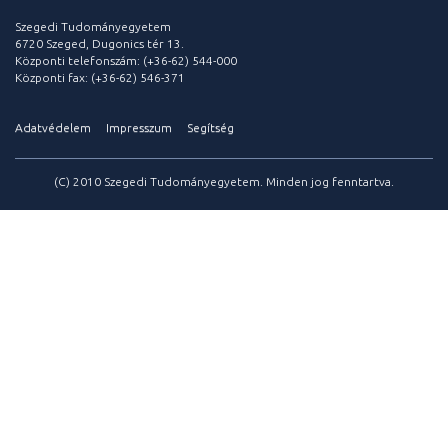
Szegedi Tudományegyetem
6720 Szeged, Dugonics tér 13.
Központi telefonszám: (+36-62) 544-000
Központi fax: (+36-62) 546-371
Adatvédelem
Impresszum
Segítség
(C) 2010 Szegedi Tudományegyetem. Minden jog fenntartva.