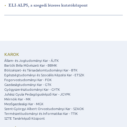
ELI-ALPS, a szegedi lézeres kutatóközpont
KAROK
Állam- és Jogtudományi Kar - ÁJTK
Bartók Béla Művészeti Kar - BBMK
Bölcsészet- és Társadalomtudományi Kar - BTK
Egészségtudományi és Szociális Képzési Kar - ETSZK
Fogorvostudományi Kar - FOK
Gazdaságtudományi Kar - GTK
Gyógyszerésztudományi Kar - GYTK
Juhász Gyula Pedagógusképző Kar - JGYPK
Mérnöki Kar - MK
Mezőgazdasági Kar - MGK
Szent-Györgyi Albert Orvostudományi Kar - SZAOK
Természettudományi és Informatikai Kar - TTIK
SZTE Tanárképző Központ