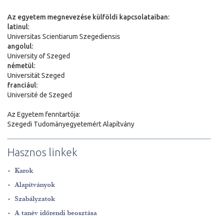
Az egyetem megnevezése külföldi kapcsolataiban:
latinul:
Universitas Scientiarum Szegediensis
angolul:
University of Szeged
németül:
Universit
ä
t Szeged
franciául:
Université de Szeged
Az Egyetem fenntartója:
Szegedi Tudományegyetemért Alapítvány
Hasznos linkek
Karok
Alapítványok
Szabályzatok
A tanév időrendi beosztása