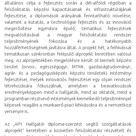
általános célja a fejlesztés során a dél-alföldi régióban a
felsőoktatás képzési kapacitásainak és infrastruktúrájának
fejlesztése, a diplomások arányának fenntartható növelése,
valamint a kutatás, a technológiai fejlesztés és az innováció
megerősítése egymásra épülő, tematikus fejlesztések
megvalósításával a magyar felsőoktatási rendszer
teljesítményének fokozása és a hatékonyabb
hozzáférhetőségének javításra által. A projekt hét, a felhívással
tematikusan szinkronban felépülő alprojekt keretében valósul
meg. Az alprojektekben megjelölésre került öt kiemelt képzési
terület (orvos-, egészségügyi-, MTMI-, gazdaságtudományi-,
agrár- és a pedagógusképzés képzési területek) intézményi
fejlesztései, melyek innovációs fejlesztései egy olyan rendszer
létrehozására fókuszálnak, amelyben a beavatkozások
eredményeképpen mind a hallgatók, mind az oktatók, mind a
programban résztvevő intézmények kiemelkedő teljesítménnyel
képesek reagálni a munkaerő-piaci kihívásokra és a nemzetközi
versenyre is.
Az „AP1 Hallgatói diploma-szerzést segítő szolgáltatások
alprojekt” keretében a közvetlen felsőoktatási részvételt és