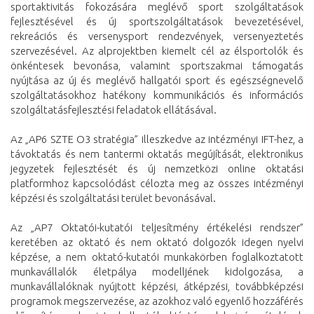
sportaktivitás fokozására meglévő sport szolgáltatások
fejlesztésével és új sportszolgáltatások bevezetésével,
rekreációs és versenysport rendezvények, versenyeztetés
szervezésével. Az alprojektben kiemelt cél az élsportolók és
önkéntesek bevonása, valamint sportszakmai támogatás
nyújtása az új és meglévő hallgatói sport és egészségnevelő
szolgáltatásokhoz hatékony kommunikációs és információs
szolgáltatásfejlesztési feladatok ellátásával.
Az „AP6 SZTE O3 stratégia” illeszkedve az intézményi IFT-hez, a
távoktatás és nem tantermi oktatás megújítását, elektronikus
jegyzetek fejlesztését és új nemzetközi online oktatási
platformhoz kapcsolódást célozta meg az összes intézményi
képzési és szolgáltatási terület bevonásával.
Az „AP7 Oktatói-kutatói teljesítmény értékelési rendszer”
keretében az oktató és nem oktató dolgozók idegen nyelvi
képzése, a nem oktató-kutatói munkakörben foglalkoztatott
munkavállalók életpálya modelljének kidolgozása, a
munkavállalóknak nyújtott képzési, átképzési, továbbképzési
programok megszervezése, az azokhoz való egyenlő hozzáférés