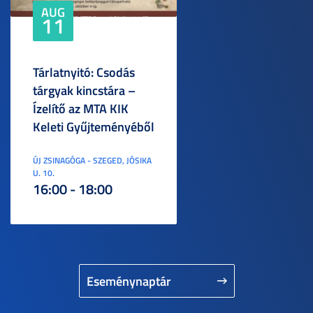
AUG
11
Tárlatnyitó: Csodás
tárgyak kincstára –
Ízelítő az MTA KIK
Keleti Gyűjteményéből
ÚJ ZSINAGÓGA - SZEGED, JÓSIKA
U. 10.
16:00 - 18:00
Eseménynaptár