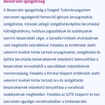
Beszerzési Igazgatóság
A Beszerzési Igazgatóság a Szegedi Tudományegyetem
szervezeti egységeinél felmerülő igények (anyag/eszköz,
szolgáltatás, műszaki jellegű szolgáltatás/építési beruházás)
költséghatékony, hatályos jogszabályok és szabályzatok
szerinti beszerzését végzi, a tanszéki/intézeti elvárásoknak
való megfelelés szándékával. Feladata az értékhatár alatti
valamint kivételi körbe tartozó anyag/eszköz, szolgáltatás és
építési beruházás beszerzéseinek teljeskörű lebonyolítása a
beszerzések tervezésétől a szerződések teljesítésének
monitorozásáig. Feladata a Klinikai Központ értékhatár alatti
valamint kivételi körbe tartozó áru és szolgáltatás
beszerzéseinek teljeskörű bonyolítása a vonatkozó
szabályoknak megfelelően. Feladata az SZTE központi és kari
szervezeti egységei vonatkozásában a közbeszerzési