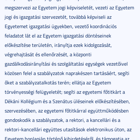
megszervezi az Egyetem jogi képviseletét, vezeti az Egyetem
jogi és igazgatási szervezetét, továbbá képviseli az
Egyetemet igazgatási ügyekben, vezető koordinációs
feladatot lát el az Egyetem igazgatási döntéseinek
előkészítése területén, irányítja ezek kidolgozását,
végrehajtását és ellenőrzését, a központi
gazdálkodásirányítási és szolgáltatási egységek vezetőivel
közösen felel a szabályzatok naprakészen tartásáért, segíti
őket a szabályzatalkotás terén; ellátja az Egyetem
törvényességi felügyeletét; segíti az egyetemi főtitkárt a
Dékáni Kollégium és a Szenátus üléseinek előkészítésében,
szervezésében, az egyetemi főtitkárral együttműködésben
gondoskodik a szabályzatok, a rektori, a kancellári és a
rektori-kancellári együttes utasítások elektronikus úton, az
Egyetem honlapján történő kihirdetéséről, és támogatja az