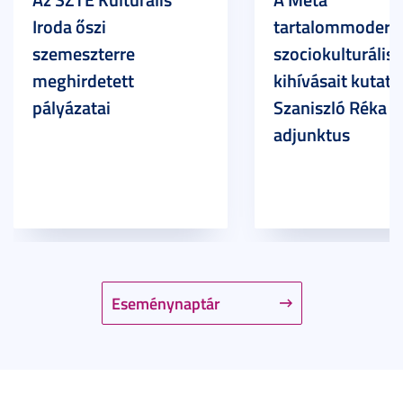
Iroda őszi
tartalommoderác
szemeszterre
szociokulturális
meghirdetett
kihívásait kutatja
pályázatai
Szaniszló Réka Br
adjunktus
Eseménynaptár