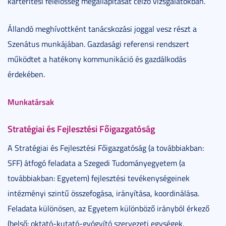
kártérítési felelősség megállapítását célzó vizsgálatokban.
Állandó meghívottként tanácskozási joggal vesz részt a
Szenátus munkájában. Gazdasági referensi rendszert
működtet a hatékony kommunikáció és gazdálkodás
érdekében.
Munkatársak
Stratégiai és Fejlesztési Főigazgatóság
A Stratégiai és Fejlesztési Főigazgatóság (a továbbiakban:
SFF) átfogó feladata a Szegedi Tudományegyetem (a
továbbiakban: Egyetem) fejlesztési tevékenységeinek
intézményi szintű összefogása, irányítása, koordinálása.
Feladata különösen, az Egyetem különböző irányból érkező
(belső: oktató-kutató-gyógyító szervezeti egységek,