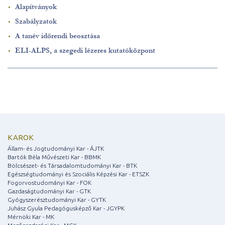
Alapítványok
Szabályzatok
A tanév időrendi beosztása
ELI-ALPS, a szegedi lézeres kutatóközpont
KAROK
Állam- és Jogtudományi Kar - ÁJTK
Bartók Béla Művészeti Kar - BBMK
Bölcsészet- és Társadalomtudományi Kar - BTK
Egészségtudományi és Szociális Képzési Kar - ETSZK
Fogorvostudományi Kar - FOK
Gazdaságtudományi Kar - GTK
Gyógyszerésztudományi Kar - GYTK
Juhász Gyula Pedagógusképző Kar - JGYPK
Mérnöki Kar - MK