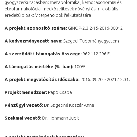
gyógyszerkutatásban: metabolomikai, kemotaxonómiai és
etnofarmakológiai megközelítések növényi és mikrobiális
eredetű bioaktív terpenoidok felkutatására
A projekt azonosító száma:
GINOP-2.3.2-15-2016-00012
A kedvezményezett neve:
Szegedi Tudományegyetem
A szerződött támogatás összege:
962 112 296 Ft
A támogatás mértéke (%-ban):
100%
A projekt megvalósítás időszaka:
2016.09.20. - 2021.12.31.
Projektmenedzser:
Papp Csaba
Pénzügyi vezető:
Dr. Szigetiné Koszár Anna
Szakmai vezető:
Dr. Hohmann Judit