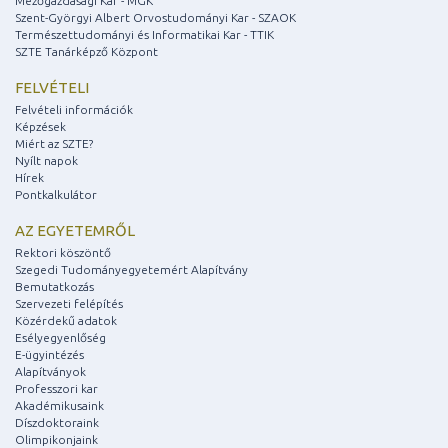
Mezőgazdasági Kar - MGK
Szent-Györgyi Albert Orvostudományi Kar - SZAOK
Természettudományi és Informatikai Kar - TTIK
SZTE Tanárképző Központ
FELVÉTELI
Felvételi információk
Képzések
Miért az SZTE?
Nyílt napok
Hírek
Pontkalkulátor
AZ EGYETEMRŐL
Rektori köszöntő
Szegedi Tudományegyetemért Alapítvány
Bemutatkozás
Szervezeti felépítés
Közérdekű adatok
Esélyegyenlőség
E-ügyintézés
Alapítványok
Professzori kar
Akadémikusaink
Díszdoktoraink
Olimpikonjaink