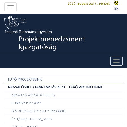
2026. augusztus 7., péntek
Toggle
EN
navigation
Szegedi Tudományegyetem
Projektmenedzsment
Igazgatóság
Toggl
navig
FUTÓ PROJEKTJEINK
MEGVALÓSULT / FENNTARTÁS ALATT LÉVŐ PROJEKTJEINK
2025-3.1.2-KÖA-2025-00005
HUSRB/23S/11/027
GINOP_PLUSZ-2.1.1-21-2022-00083
ÉZFF/956/2022-ITM_SZERZ
952166 - REPAIR