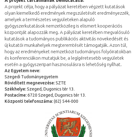
A projekt tartalmának bemutatása:
A projekt célja, hogy a pályázat keretében végzett kutatások
olyan kiemelkedő eredmények megszületését eredményezzék,
amelyek a természetes vegyületeken alapuló
gyógyszerkutatások nemzetközileg is elismert kooperációs
központját alapozzák meg. A pályázat keretében megvalósuló
kutatások a tudományos publikációs aktivitás növekedését és
új kutatói munkahelyek megteremtését támogatják. Azon túl,
hogy az eredményeket nemzetközi tudományos folyóiratokban
és konferenciákon mutatjuk be, a legígéretesebb vegyületek
esetén a gyógyszeripari hasznosulásra is lehetőség nyílhat.
Az Egyetem neve:
Szegedi Tudományegyetem
Rövidített megnevezése:
SZTE
Székhelye:
Szeged, Dugonics tér 13.
Postacíme:
6720 Szeged, Dugonics tér 13.
Központi telefonszáma:
(62) 544-000