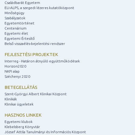
Családbarát Egyetem
ELI-ALPS, a szegedi lézeres kutatóközpont
Minőségügy
Szabályzatok
Egyetemtörténet
Centenárium
Egyetemi élet
Egyetemi Értesítő
Belső visszaélés-bejelentési rendszer
FEJLESZTÉSI PROJEKTEK
Interreg - Határon átnyúló együttműködések
Horizon2020
NKFI alap
Széchenyi 2020
BETEGELLÁTÁS
Szent-Györgyi Albert Klinikai Központ
Klinikák
Klinikai ügyeletek
HASZNOS LINKEK
Egyetemi klubok
Klebelsberg Könyvtár
József Attila Tanulmányi és Információs Központ