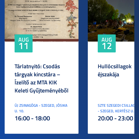
AUG
AUG
11
12
Tárlatnyitó: Csodás
Hullócsillagok
tárgyak kincstára –
éjszakája
Ízelítő az MTA KIK
Keleti Gyűjteményéből
ÚJ ZSINAGÓGA - SZEGED, JÓSIKA
SZTE SZEGEDI CSILLAGV
U. 10.
- SZEGED, KERTÉSZ U. 3.
16:00 - 18:00
20:00 - 23:00