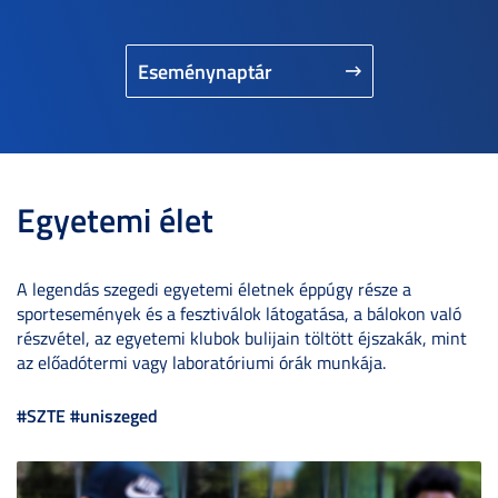
Eseménynaptár
Egyetemi élet
A legendás szegedi egyetemi életnek éppúgy része a
sportesemények és a fesztiválok látogatása, a bálokon való
részvétel, az egyetemi klubok bulijain töltött éjszakák, mint
az előadótermi vagy laboratóriumi órák munkája.
#SZTE #uniszeged