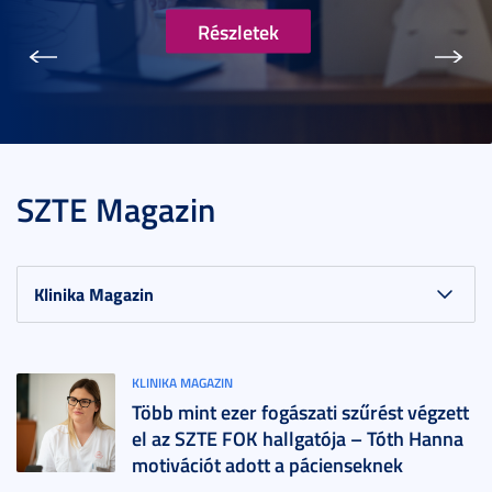
Részletek
Előző
Köve
SZTE Magazin
KLINIKA MAGAZIN
Több mint ezer fogászati szűrést végzett
el az SZTE FOK hallgatója – Tóth Hanna
motivációt adott a pácienseknek