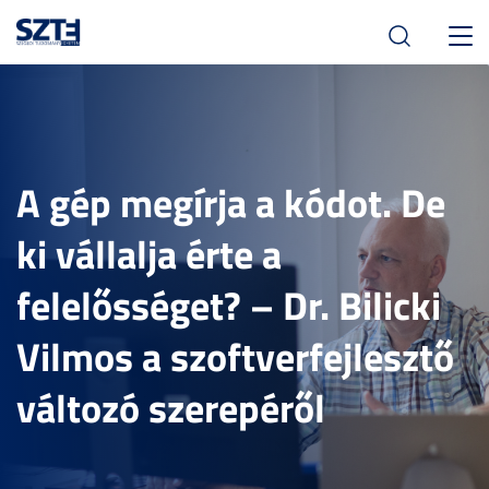
Toggl
navig
A gép megírja a kódot. De
ki vállalja érte a
felelősséget? – Dr. Bilicki
Vilmos a szoftverfejlesztő
változó szerepéről