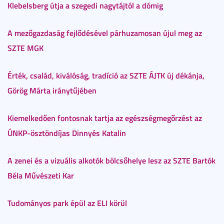
Klebelsberg útja a szegedi nagytájtól a dómig
A mezőgazdaság fejlődésével párhuzamosan újul meg az
SZTE MGK
Érték, család, kiválóság, tradíció az SZTE ÁJTK új dékánja,
Görög Márta iránytűjében
Kiemelkedően fontosnak tartja az egészségmegőrzést az
ÚNKP-ösztöndíjas Dinnyés Katalin
A zenei és a vizuális alkotók bölcsőhelye lesz az SZTE Bartók
Béla Művészeti Kar
Tudományos park épül az ELI körül