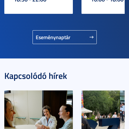
Eseménynaptár
Kapcsolódó hírek