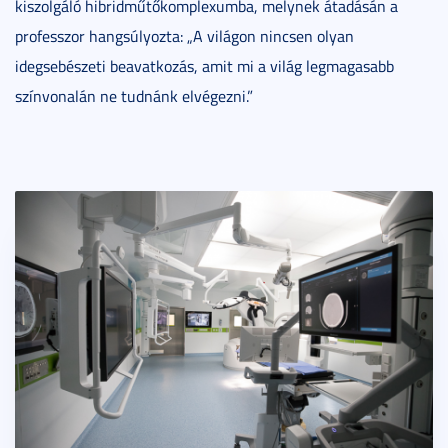
kiszolgáló hibridműtőkomplexumba, melynek átadásán a
professzor hangsúlyozta: „A világon nincsen olyan
idegsebészeti beavatkozás, amit mi a világ legmagasabb
színvonalán ne tudnánk elvégezni.”