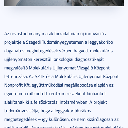
Az orvostudomány másik forradalmian új innovációs
projektje a Szegedi Tudományegyetemen a leggyakoribb
daganatos megbetegedések vérben hagyott molekuláris
ujjlenyomaton keresztüli onkológiai diagnosztikáját
megvalósító Molekuláris Ujjlenyomat Vizsgáló Központ
létrehozása. Az SZTE és a Molekuláris Ujjlenyomat Központ
Nonprofit Kft. együttműködési megállapodása alapján az
egyetemen működtett centrum részeként biobankot
alakítanak ki a felsőoktatási intézményben. A projekt
tudományos célja, hogy a leggyakoribb rákos
megbetegedések – így különösen, de nem kizárólagosan az
emlő, a tüdő- és a prosztatarák – vérben hagyott molekuláris