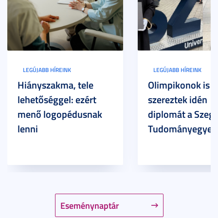
LEGÚJABB HÍREINK
LEGÚJABB HÍREINK
Hiányszakma, tele
Olimpikonok is
lehetőséggel: ezért
szereztek idén
menő logopédusnak
diplomát a Szege
lenni
Tudományegyet
Eseménynaptár