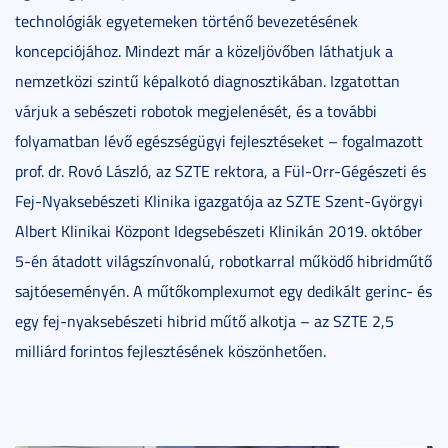
technológiák egyetemeken történő bevezetésének
koncepciójához. Mindezt már a közeljövőben láthatjuk a
nemzetközi szintű képalkotó diagnosztikában. Izgatottan
várjuk a sebészeti robotok megjelenését, és a további
folyamatban lévő egészségügyi fejlesztéseket – fogalmazott
prof. dr. Rovó László, az SZTE rektora, a Fül-Orr-Gégészeti és
Fej-Nyaksebészeti Klinika igazgatója az SZTE Szent-Györgyi
Albert Klinikai Központ Idegsebészeti Klinikán 2019. október
5-én átadott világszínvonalú, robotkarral működő hibridműtő
sajtóeseményén. A műtőkomplexumot egy dedikált gerinc- és
egy fej-nyaksebészeti hibrid műtő alkotja – az SZTE 2,5
milliárd forintos fejlesztésének köszönhetően.