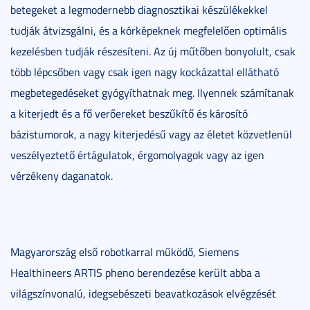
betegeket a legmodernebb diagnosztikai készülékekkel
tudják átvizsgálni, és a kórképeknek megfelelően optimális
kezelésben tudják részesíteni. Az új műtőben bonyolult, csak
több lépcsőben vagy csak igen nagy kockázattal ellátható
megbetegedéseket gyógyíthatnak meg. Ilyennek számítanak
a kiterjedt és a fő verőereket beszűkítő és károsító
bázistumorok, a nagy kiterjedésű vagy az életet közvetlenül
veszélyeztető értágulatok, érgomolyagok vagy az igen
vérzékeny daganatok.
Magyarország első robotkarral működő, Siemens
Healthineers ARTIS pheno berendezése került abba a
világszínvonalú, idegsebészeti beavatkozások elvégzését