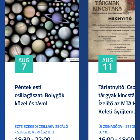
AUG
AUG
7
11
Péntek esti
Tárlatnyitó: Csod
csillagászat: Bolygók
tárgyak kincstára
közel és távol
Ízelítő az MTA KI
Keleti Gyűjtemén
SZTE SZEGEDI CSILLAGVIZSGÁLÓ
ÚJ ZSINAGÓGA - SZEGED,
- SZEGED, KERTÉSZ U. 3.
U. 10.
18:30 - 22:00
16:00 - 18:00