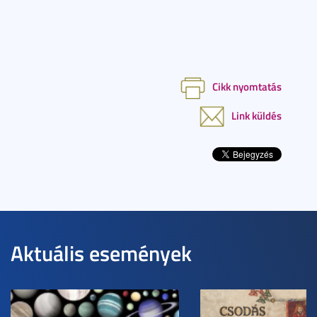
Cikk nyomtatás
Link küldés
Aktuális események