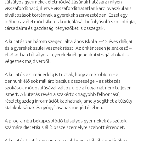
túlsúlyos gyermekek életmódváltásának hatására milyen
visszafordítható, illetve visszafordíthatatlan kardiovaszkuláris
elváltozások történnek a gyerekek szervezetében. Ezzel egy
időben az életmód sikeres korrigálását befolyásoló szociológiai,
társadalmi és gazdasági tényezőket is összegzik.
A kutatásban három szegedi általános iskola 7–12 éves diákjai
és a gyerekek szülei vesznek részt. Az önkéntesen jelentkező –
elsősorban túlsúlyos – gyerekeknél genetikai vizsgálatokat is
végeznek majd vérből.
A kutatók azt már eddig is tudták, hogy a mikrobiom – a
bennünk élő sok milliárd bacilus összessége – az étkezési
szokások módosulásával változik, de a folyamat nem teljesen
ismert. A kutatás révén a szakértők nagyobb felbontású,
részletgazdag információt kaphatnak, amely segíthet a túlsúly
kialakulásának és gyógyításának megértésében.
A programba bekapcsolódó túlsúlyos gyermekek és szüleik
számára dietetikus állít össze személyre szabott étrendet.
A kutatók tisztában vannak azzal, hogy a túlsúly leadásához