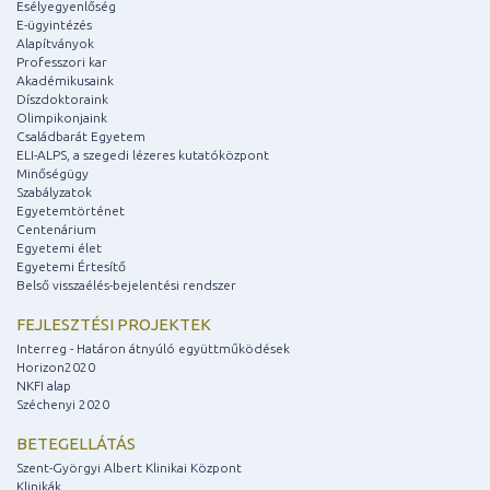
Esélyegyenlőség
E-ügyintézés
Alapítványok
Professzori kar
Akadémikusaink
Díszdoktoraink
Olimpikonjaink
Családbarát Egyetem
ELI-ALPS, a szegedi lézeres kutatóközpont
Minőségügy
Szabályzatok
Egyetemtörténet
Centenárium
Egyetemi élet
Egyetemi Értesítő
Belső visszaélés-bejelentési rendszer
FEJLESZTÉSI PROJEKTEK
Interreg - Határon átnyúló együttműködések
Horizon2020
NKFI alap
Széchenyi 2020
BETEGELLÁTÁS
Szent-Györgyi Albert Klinikai Központ
Klinikák