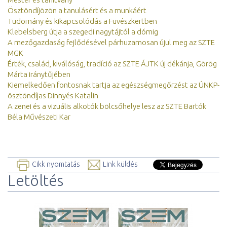
Ösztöndíjözön a tanulásért és a munkáért
Tudomány és kikapcsolódás a Füvészkertben
Klebelsberg útja a szegedi nagytájtól a dómig
A mezőgazdaság fejlődésével párhuzamosan újul meg az SZTE
MGK
Érték, család, kiválóság, tradíció az SZTE ÁJTK új dékánja, Görög
Márta iránytűjében
Kiemelkedően fontosnak tartja az egészségmegőrzést az ÚNKP-
ösztöndíjas Dinnyés Katalin
A zenei és a vizuális alkotók bölcsőhelye lesz az SZTE Bartók
Béla Művészeti Kar
Cikk nyomtatás
Link küldés
Letöltés