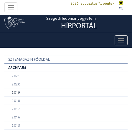
2026. augusztus 7., péntek
Toggle
EN
navigation
Szegedi Tudományegyetem
HÍRPORTÁL
Toggl
navig
SZTEMAGAZIN FŐOLDAL
ARCHÍVUM
2021
2020
2019
2018
2017
2016
2015