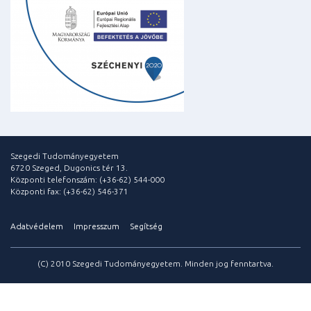
Szegedi Tudományegyetem
6720 Szeged, Dugonics tér 13.
Központi telefonszám: (+36-62) 544-000
Központi fax: (+36-62) 546-371
Adatvédelem
Impresszum
Segítség
(C) 2010 Szegedi Tudományegyetem. Minden jog fenntartva.