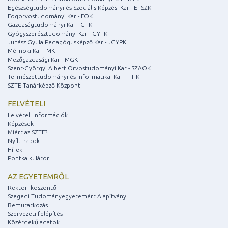
Egészségtudományi és Szociális Képzési Kar - ETSZK
Fogorvostudományi Kar - FOK
Gazdaságtudományi Kar - GTK
Gyógyszerésztudományi Kar - GYTK
Juhász Gyula Pedagógusképző Kar - JGYPK
Mérnöki Kar - MK
Mezőgazdasági Kar - MGK
Szent-Györgyi Albert Orvostudományi Kar - SZAOK
Természettudományi és Informatikai Kar - TTIK
SZTE Tanárképző Központ
FELVÉTELI
Felvételi információk
Képzések
Miért az SZTE?
Nyílt napok
Hírek
Pontkalkulátor
AZ EGYETEMRŐL
Rektori köszöntő
Szegedi Tudományegyetemért Alapítvány
Bemutatkozás
Szervezeti felépítés
Közérdekű adatok