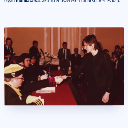
munkatársa
olyan
, akitől rendszeresen tanácsot kér és kap.