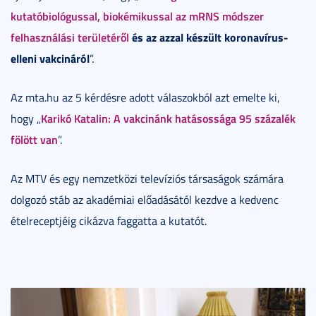
kutatóbiológussal, biokémikussal az mRNS módszer
felhasználási területéről
és az azzal készült koronavírus-
elleni vakcináról
”.
Az mta.hu az 5 kérdésre adott válaszokból azt emelte ki,
Karikó Katalin: A vakcinánk hatásossága 95 százalék
hogy „
fölött van
”.
Az MTV és egy nemzetközi televíziós társaságok számára
dolgozó stáb az akadémiai előadásától kezdve a kedvenc
ételreceptjéig cikázva faggatta a kutatót.