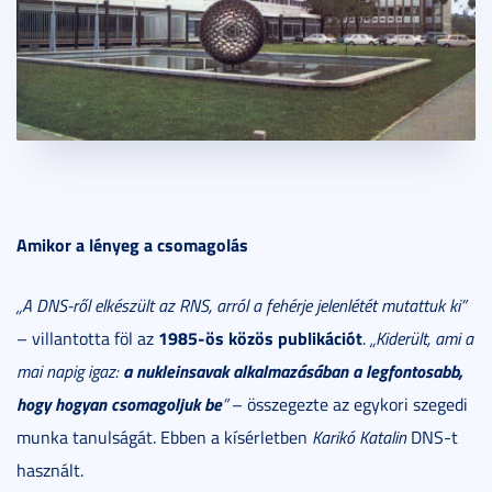
Amikor a lényeg a csomagolás
„A DNS-ről elkészült az RNS, arról a fehérje jelenlétét mutattuk ki”
1985-ös közös publikációt
– villantotta föl az
.
„Kiderült, ami a
a nukleinsavak alkalmazásában a legfontosabb,
mai napig igaz:
hogy hogyan csomagoljuk be
”
– összegezte az egykori szegedi
munka tanulságát. Ebben a kísérletben
Karikó Katalin
DNS-t
használt.