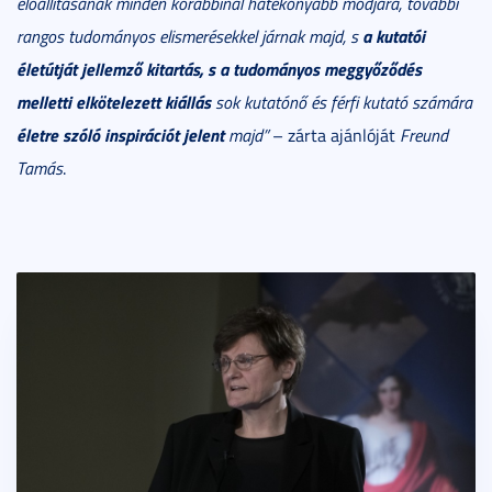
előállításának minden korábbinál hatékonyabb módjára, további
a kutatói
rangos tudományos elismerésekkel járnak majd, s
életútját jellemző kitartás, s a tudományos meggyőződés
melletti elkötelezett kiállás
sok kutatónő és férfi kutató számára
életre szóló inspirációt jelent
majd”
– zárta ajánlóját
Freund
Tamás
.