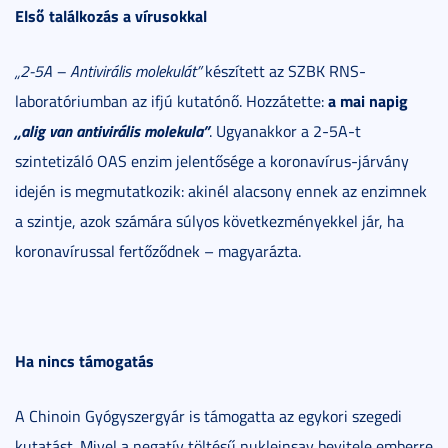
Első találkozás a vírusokkal
„2-5A – Antivirális molekulát”
készített az SZBK RNS-
a mai napig
laboratóriumban az ifjú kutatónő. Hozzátette:
„alig van antivirális molekula”
. Ugyanakkor a 2-5A-t
szintetizáló OAS enzim jelentősége a koronavírus-járvány
idején is megmutatkozik: akinél alacsony ennek az enzimnek
a szintje, azok számára súlyos következményekkel jár, ha
koronavírussal fertőződnek – magyarázta.
Ha nincs támogatás
A Chinoin Gyógyszergyár is támogatta az egykori szegedi
kutatást. Mivel a negatív töltésű nukleinsav bevitele emberre