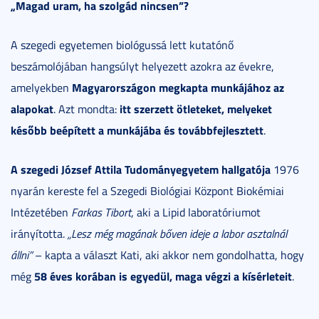
„Magad uram, ha szolgád nincsen”?
A szegedi egyetemen biológussá lett kutatónő
beszámolójában hangsúlyt helyezett azokra az évekre,
Magyarországon megkapta munkájához az
amelyekben
alapokat
itt szerzett ötleteket, melyeket
. Azt mondta:
később beépített a munkájába és továbbfejlesztett
.
A szegedi József Attila Tudományegyetem hallgatója
1976
nyarán kereste fel a Szegedi Biológiai Központ Biokémiai
Intézetében
Farkas Tibort
, aki a Lipid laboratóriumot
irányította.
„Lesz még magának bőven ideje a labor asztalnál
állni”
– kapta a választ Kati, aki akkor nem gondolhatta, hogy
58 éves korában is egyedül, maga végzi a kísérleteit
még
.