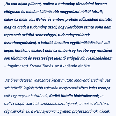
Ha van olyan pillanat, amikor a tudomány társadalmi haszna
„
világosan és minden különösebb magyarázat nélkül látszik,
akkor az most van. Nehéz és embert próbáló időszakban mutatta
meg az arcát a tudomány azzal, hogy korábban szinte soha nem
tapasztalt szédítő sebességgel, tudományterületek
összehangolásával, a kutatók önzetlen együttműködésével volt
képes hatékony eszközt adni az emberiség kezébe egy rendkívül
sok fájdalmat és veszteséget jelentő világjárvány leküzdéséhez
”
– fogalmazott
Freund Tamás
, az Akadémia elnöke.
„Az örvendetesen változatos képet mutató innováció eredményeit
kulcsszerepe
szintetizáló legfejlettebb vakcinák megteremtésében
Karikó Katalin biokémikusnak
volt egy magyar kutatónak,
, az
mRNS alapú vakcinák szabadalmaztatójának, a mainzi BioNTech
cég alelnökének, a Pennsylvaniai Egyetem professzorának, akinek