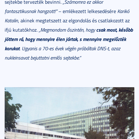
sejtekbe tervezték bevinni.
„Számomra ez akkor
fantasztikusnak hangzott!”
– emlékezett lelkesedésére
Karikó
Katalin
, akinek megtetszett az elgondolás és csatlakozott az
csak most, később
ifjú kutatókhoz.
„Megmondom őszintén, hogy
jöttem rá, hogy mennyire élen jártak, s mennyire megelőzték
korukat
. Ugyanis a 70-es évek végén próbáltak DNS-t, azaz
nukleinsavat bejuttatni emlős sejtekbe.”