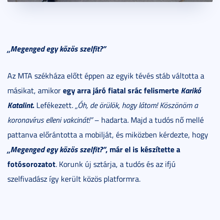
„Megenged egy közös szelfit?”
Az MTA székháza előtt éppen az egyik tévés stáb váltotta a
egy arra járó fiatal srác felismerte
Karikó
másikat, amikor
Katalint
.
Lefékezett.
„Óh, de örülök, hogy látom! Köszönöm a
koronavírus elleni vakcinát!”
– hadarta. Majd a tudós nő mellé
pattanva előrántotta a mobilját, és miközben kérdezte, hogy
„Megenged egy közös szelfit?”
, már el is készítette a
fotósorozatot
. Korunk új sztárja, a tudós és az ifjú
szelfivadász így került közös platformra.