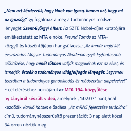
„Nem azt kérdezzük, hogy kinek van igaza, hanem azt, hogy mi
az igazság.”
Így fogalmazta meg a tudományos módszer
Szent-Györgyi Albert
lényegét
. Az SZTE Nobel-díjas kutatójára
emlékeztetett az MTA elnöke.
Freund Tamás
az MTA-
közgyűlés köszöntőjében hangsúlyozta:
„Az immár majd két
évszázados Magyar Tudományos Akadémia egyik legfontosabb
minél többen
célkitűzése, hogy
vallják magukénak ezt az elvet, és
értsék a tudományos világfelfogás lényegét
ismerjék,
. Legyenek
tisztában a tudományos gondolkodás és módszertan alapelveivel.”
az
MTA 194. közgyűlése
E cél eléréséhez hozzájárul
nyitányáról készült videó
, amelynek „1:02:07” pontjánál
kezdődik
Karikó Katalin
előadása.
„Az mRNS fejlesztése terápiára”
című, tudománynépszerűsítő prezentációt 3 nap alatt közel
34 ezren nézték meg.