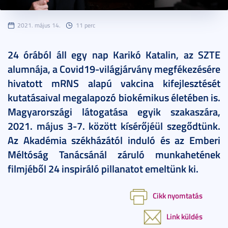
2021. május 14.
11 perc
24 órából áll egy nap Karikó Katalin, az SZTE
alumnája, a Covid19-világjárvány megfékezésére
hivatott mRNS alapú vakcina kifejlesztését
kutatásaival megalapozó biokémikus életében is.
Magyarországi látogatása egyik szakaszára,
2021. május 3-7. között kísérőjéül szegődtünk.
Az Akadémia székházától induló és az Emberi
Méltóság Tanácsánál záruló munkahetének
filmjéből 24 inspiráló pillanatot emeltünk ki.
Cikk nyomtatás
Link küldés