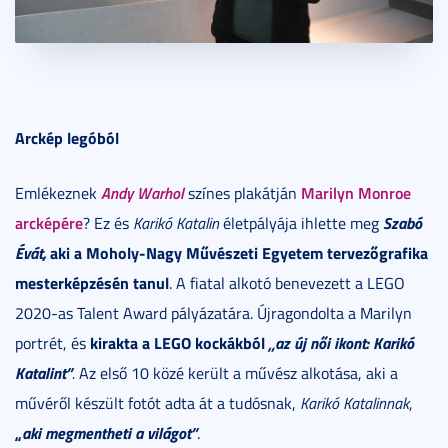
Arckép legóból
Andy Warhol
Marilyn Monroe
Emlékeznek
színes plakátján
arcképére
Szabó
? Ez és
Karikó Katalin
életpályája ihlette meg
Évát,
aki a Moholy-Nagy Művészeti Egyetem tervezőgrafika
mesterképzésén tanul
. A fiatal alkotó benevezett a LEGO
2020-as Talent Award pályázatára. Újragondolta a Marilyn
kirakta a LEGO kockákból
„az új női ikont: Karikó
portrét, és
Katalint”
.
Az első 10 közé került a művész alkotása, aki a
művéről készült fotót adta át a tudósnak,
Karikó Katalinnak
,
„
aki megmentheti a világot”
.