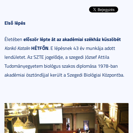
Első lépés
először lépte át az akadémiai székház küszöbét
Életében
HÉTFŐN
Karikó Katalin
. E lépésnek 43 év munkája adott
lendületet. Az SZTE jogelődje, a szegedi József Attila
Tudományegyetem biológus szakos diplomása 1978-ban
akadémiai ösztöndíjjal került a Szegedi Biológiai Központba.