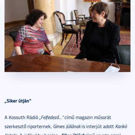
„Siker útján”
A Kossuth Rádió
„Felfedező…”
című magazin műsorát
szerkesztő riporternek,
Gimes Júliának
is interjút adott
Karikó