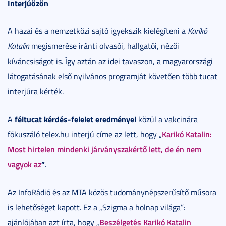
Interjúözön
A hazai és a nemzetközi sajtó igyekszik kielégíteni a
Karikó
Katalin
megismerése iránti olvasói, hallgatói, nézői
kíváncsiságot is. Így aztán az idei tavaszon, a magyarországi
látogatásának első nyilvános programját követően több tucat
interjúra kérték.
féltucat kérdés-felelet eredményei
A
közül a vakcinára
Karikó Katalin:
fókuszáló telex.hu interjú címe az lett, hogy „
Most hirtelen mindenki járványszakértő lett, de én nem
vagyok az
”
.
Az InfoRádió és az MTA közös tudománynépszerűsítő műsora
is lehetőséget kapott. Ez a „Szigma a holnap világa”:
Beszélgetés Karikó Katalin
ajánlójában azt írta, hogy „