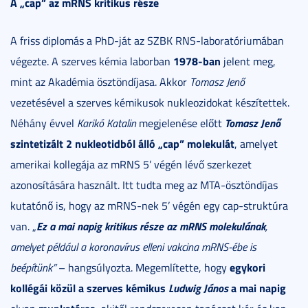
A „cap” az mRNS kritikus része
A friss diplomás a PhD-ját az SZBK RNS-laboratóriumában
1978-ban
végezte. A szerves kémia laborban
jelent meg,
mint az Akadémia ösztöndíjasa. Akkor
Tomasz Jenő
vezetésével a szerves kémikusok nukleozidokat készítettek.
Tomasz Jenő
Néhány évvel
Karikó Katalin
megjelenése előtt
szintetizált 2 nukleotidból álló „cap” molekulát
, amelyet
amerikai kollegája az mRNS 5’ végén lévő szerkezet
azonosítására használt. Itt tudta meg az MTA-ösztöndíjas
kutatónő is, hogy az mRNS-nek 5’ végén egy cap-struktúra
Ez a mai napig kritikus része az mRNS molekulának
van. „
,
amelyet például a koronavírus elleni vakcina mRNS-ébe is
egykori
beépítünk”
– hangsúlyozta. Megemlítette, hogy
kollégái közül a szerves kémikus
Ludwig János
a mai napig