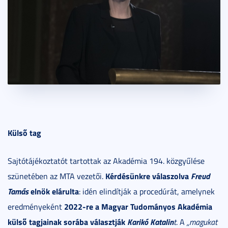
Külső tag
Sajtótájékoztatót tartottak az Akadémia 194. közgyűlése
Kérdésünkre válaszolva
Freud
szünetében az MTA vezetői.
Tamás
elnök elárulta
: idén elindítják a procedúrát, amelynek
2022-re a Magyar Tudományos Akadémia
eredményeként
külső tagjainak sorába választják
Karikó Katalin
t
. A
„magukat