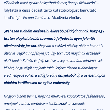
előadását most együtt hallgathatjuk meg ünnepi ülésünkön”
–
folytatta a díszelőadást tartó kutatóbiológust bemutató
laudációját
Freund Tamás
, az Akadémia elnöke.
Nehezen tudnám elképzelni ékesebb példáját annak, hogy egy
„
tisztán alapkutatásból származó felfedezés ilyen jelentős
alkalmazásig jusson.
Ahogyan a csírázó növény akár a betont is
áttörve, végül a napfényre jut, úgy tört utat magának évtizedek
alatt Karikó Katalin és felfedezése, a legmostohább körülmények
között, hogy végül napjaink talán legjelentősebb tudományos
a világjárvány árnyékából újra az élet napos
eredményévé válva,
oldalára kerülhessen az egész emberiség
.
Nagyon bízom benne, hogy az mRNS-sel kapcsolatos felfedezései,
amelynek hatása korántsem korlátozódik a vakcinák