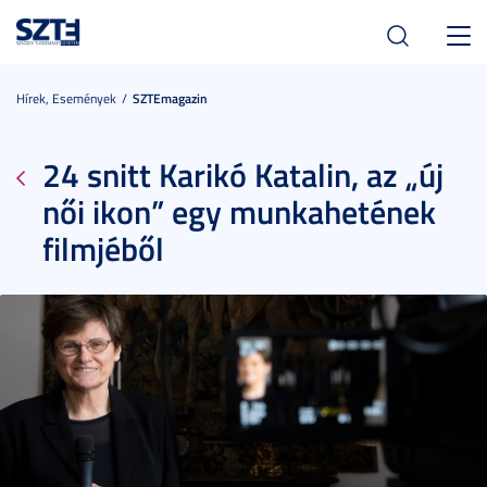
Toggl
navig
Hírek, Események
SZTEmagazin
24 snitt Karikó Katalin, az „új
női ikon” egy munkahetének
filmjéből