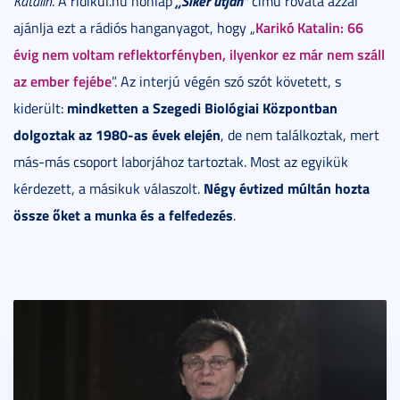
„Siker útján”
Katalin
. A ridikul.hu honlap
című rovata azzal
Karikó Katalin: 66
ajánlja ezt a rádiós hanganyagot, hogy „
évig nem voltam reflektorfényben, ilyenkor ez már nem száll
az ember fejébe
”. Az interjú végén szó szót követett, s
mindketten a Szegedi Biológiai Központban
kiderült:
dolgoztak az 1980-as évek elején
, de nem találkoztak, mert
más-más csoport laborjához tartoztak. Most az egyikük
Négy évtized múltán hozta
kérdezett, a másikuk válaszolt.
össze őket a munka és a felfedezés
.