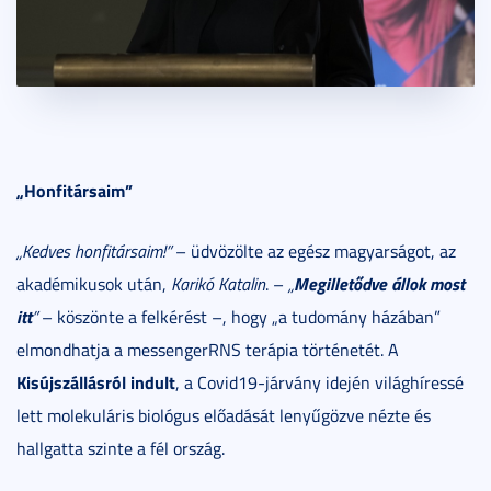
„Honfitársaim”
„Kedves honfitársaim!”
– üdvözölte az egész magyarságot, az
Megilletődve állok most
akadémikusok után,
Karikó Katalin
. –
„
itt
”
– köszönte a felkérést –, hogy „a tudomány házában”
elmondhatja a messengerRNS terápia történetét. A
Kisújszállásról indult
, a Covid19-járvány idején világhíressé
lett molekuláris biológus előadását lenyűgözve nézte és
hallgatta szinte a fél ország.